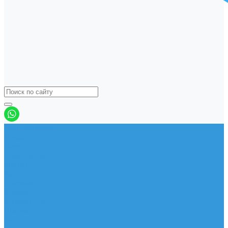
Виндсерфинг
Доски
Паруса
Комплекты
Мачты
Гик
Плавник
Фойлы
Удлинитель
Шарнир
Защита