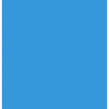
Шорты
Головные уборы
Гидроодежда
Гидрокостюмы
Неопреновая обувь
Перчатки для водных видов спорта
Гидрошлемы, повязки, шапки
Пончо
Футболки / Боди / Шорты / Штаны Неопреновые
Аксессуары
Ароматизаторы
Брелки
Жилеты
Модели
Наклейки
Очки солнцезащитные
Подушки на багажник / Увязочные ремни
Рем. комплект
Термокружки, Термосы
Учебная литература
Чехлы / рюкзаки / сумки
Шлем для водных видов спорта
Экшн-Камеры
...
Виндсерфинг