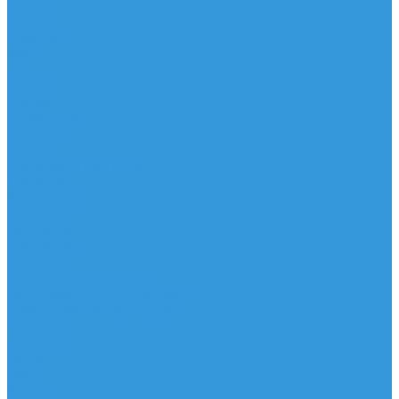
Доски
Паруса
Комплекты
Мачты
Гик
Плавник
Фойлы
Удлинитель
Шарнир
Защита
Трапеционные петли
Трапеция
Аксессуары
Запчасти
Для Доски
Для Паруса
Для Гика
Для Фойла и Плавника
Для Удлинителя и Шарнира
Шайбы/Винты/Закладные
Чехлы
Вингфоил
Доски
Винги
Фойлы