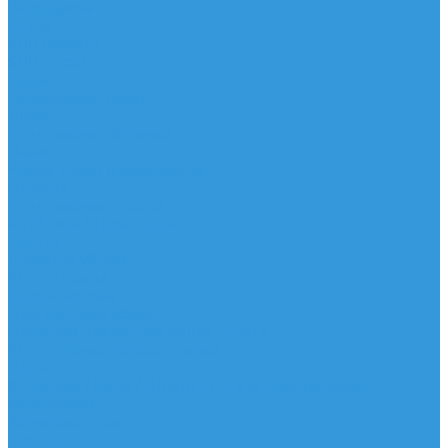
Аксессуары
IQ Foil
SUP серфинг
SUP доски
Весла
Аксессуары, Чехлы
Лыжи
Горнолыжные ботинки
Лыжи
Чехлы, сумки и аксессуары
Одежда
Горнолыжная одежда
Футболки / Термобелье
Шорты
Головные уборы
Гидроодежда
Гидрокостюмы
Неопреновая обувь
Перчатки для водных видов спорта
Гидрошлемы, повязки, шапки
Пончо
Футболки / Боди / Шорты / Штаны Неопреновые
Аксессуары
Ароматизаторы
Брелки