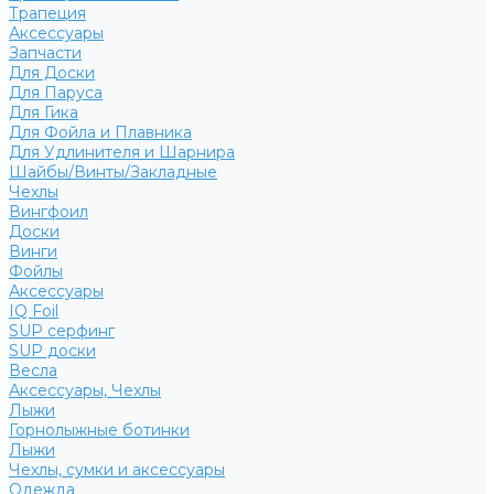
Трапеция
Аксессуары
Запчасти
Для Доски
Для Паруса
Для Гика
Для Фойла и Плавника
Для Удлинителя и Шарнира
Шайбы/Винты/Закладные
Чехлы
Вингфоил
Доски
Винги
Фойлы
Аксессуары
IQ Foil
SUP серфинг
SUP доски
Весла
Аксессуары, Чехлы
Лыжи
Горнолыжные ботинки
Лыжи
Чехлы, сумки и аксессуары
Одежда