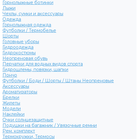
Горнолыжные ботинки
Лыжи
Чехлы, сумки и аксессуары
Одежда
Горнолыжная одежда
Футболки / Термобелье
Шорты
Головные уборы
Гидроодежда
Гидрокостюмы
Неопреновая обувь
Перчатки для водных видов спорта
Гидрошлемы, повязки, шапки
Пончо
Футболки / Боди / Шорты / Штаны Неопреновые
Аксессуары
Ароматизаторы
Брелки
Жилеты
Модели
Наклейки
Очки солнцезащитные
Подушки на багажник / Увязочные ремни
Рем. комплект
Термокружки, Термосы