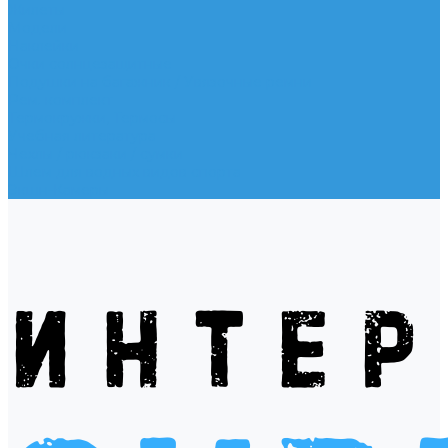
Жилеты
Модели
Наклейки
Очки солнцезащитные
Подушки на багажник / Увязочные ремни
Рем. комплект
Термокружки, Термосы
Учебная литература
Чехлы / рюкзаки / сумки
Шлем для водных видов спорта
Экшн-Камеры