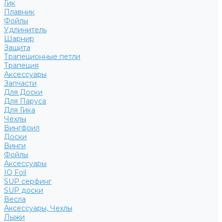
Гик
Плавник
Фойлы
Удлинитель
Шарнир
Защита
Трапеционные петли
Трапеция
Аксессуары
Запчасти
Для Доски
Для Паруса
Для Гика
Чехлы
Вингфоил
Доски
Винги
Фойлы
Аксессуары
IQ Foil
SUP серфинг
SUP доски
Весла
Аксессуары, Чехлы
Лыжи