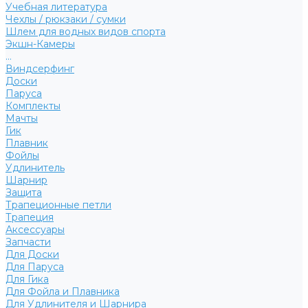
Учебная литература
Чехлы / рюкзаки / сумки
Шлем для водных видов спорта
Экшн-Камеры
...
Виндсерфинг
Доски
Паруса
Комплекты
Мачты
Гик
Плавник
Фойлы
Удлинитель
Шарнир
Защита
Трапеционные петли
Трапеция
Аксессуары
Запчасти
Для Доски
Для Паруса
Для Гика
Для Фойла и Плавника
Для Удлинителя и Шарнира