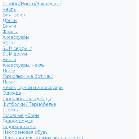
Шайбы/Винты/Закладные
Чехлы
Вингфоил
Доски
Винги
Фойлы
Аксессуары
IQ Foil
SUP серфинг
SUP доски
Весла
Аксессуары, Чехлы
Лыжи
Горнолыжные ботинки
Лыжи
Чехлы, сумки и аксессуары
Одежда
Горнолыжная одежда
Футболки / Термобелье
Шорты
Головные уборы
Гидроодежда
Гидрокостюмы
Неопреновая обувь
Перчатки для водных видов спорта