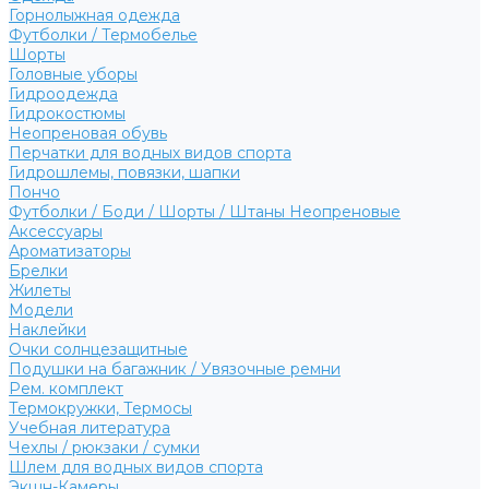
Горнолыжная одежда
Футболки / Термобелье
Шорты
Головные уборы
Гидроодежда
Гидрокостюмы
Неопреновая обувь
Перчатки для водных видов спорта
Гидрошлемы, повязки, шапки
Пончо
Футболки / Боди / Шорты / Штаны Неопреновые
Аксессуары
Ароматизаторы
Брелки
Жилеты
Модели
Наклейки
Очки солнцезащитные
Подушки на багажник / Увязочные ремни
Рем. комплект
Термокружки, Термосы
Учебная литература
Чехлы / рюкзаки / сумки
Шлем для водных видов спорта
Экшн-Камеры