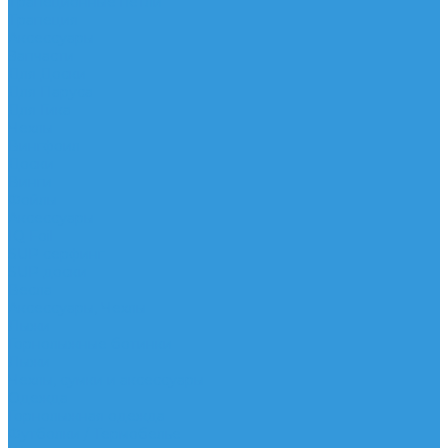
Трапеционные петли
Трапеция
Аксессуары
Запчасти
Для Доски
Для Паруса
Для Гика
Чехлы
Вингфоил
Доски
Винги
Фойлы
Аксессуары
IQ Foil
SUP серфинг
SUP доски
Весла
Аксессуары, Чехлы
Лыжи
Горнолыжные ботинки
Лыжи
Чехлы, сумки и аксессуары
Одежда
Горнолыжная одежда
Футболки / Термобелье