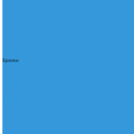
Шорты
Головные уборы
Гидроодежда
Гидрокостюмы
Неопреновая обувь
Перчатки для водных видов спорта
Гидрошлемы, повязки, шапки
Пончо
Футболки / Боди / Шорты / Штаны Неопреновые
Аксессуары
Ароматизаторы
Брелки
Жилеты
Модели
Наклейки
Очки солнцезащитные
Подушки на багажник / Увязочные ремни
Рем. комплект
Термокружки, Термосы
Учебная литература
Чехлы / рюкзаки / сумки
Шлем для водных видов спорта
Экшн-Камеры
...
Виндсерфинг