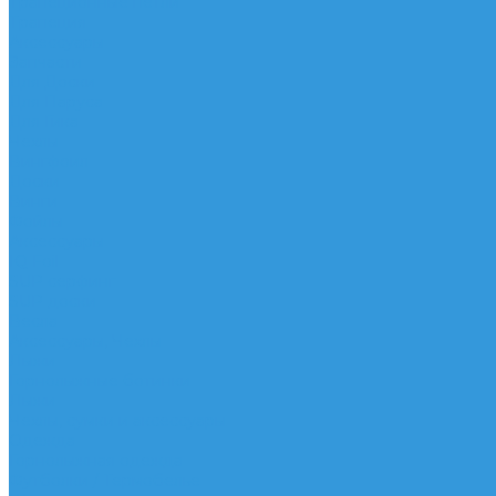
Трапеционные петли
Трапеция
Аксессуары
Запчасти
Для Доски
Для Паруса
Для Гика
Чехлы
Вингфоил
Доски
Винги
Фойлы
Аксессуары
IQ Foil
SUP серфинг
SUP доски
Весла
Аксессуары, Чехлы
Лыжи
Горнолыжные ботинки
Лыжи
Чехлы, сумки и аксессуары
Одежда
Горнолыжная одежда
Футболки / Термобелье