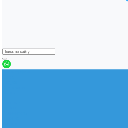
Виндсерфинг
Доски
Паруса
Комплекты
Мачты
Гик
Плавник
Фойлы
Удлинитель
Шарнир
Защита