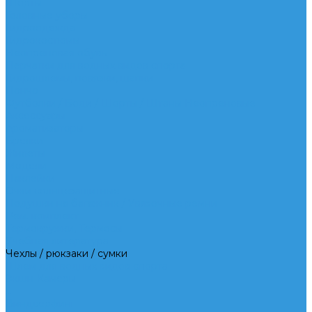
Шорты
Головные уборы
Гидроодежда
Гидрокостюмы
Неопреновая обувь
Перчатки для водных видов спорта
Гидрошлемы, повязки, шапки
Пончо
Футболки / Боди / Шорты / Штаны Неопреновые
Аксессуары
Ароматизаторы
Брелки
Жилеты
Модели
Наклейки
Очки солнцезащитные
Подушки на багажник / Увязочные ремни
Рем. комплект
Термокружки, Термосы
Учебная литература
Чехлы / рюкзаки / сумки
Шлем для водных видов спорта
Экшн-Камеры
...
Виндсерфинг