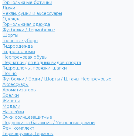
Горнолыжные ботинки
Лыжи
Чехлы, сумки и аксессуары
Одежда
Горнолыжная одежда
Футболки / Термобелье
Шорты
Головные уборы
Гидроодежда
Гидрокостюмы
Неопреновая обувь
Перчатки для водных видов спорта
Гидрошлемы, повязки, шапки
Пончо
Футболки / Боди / Шорты / Штаны Неопреновые
Аксессуары
Ароматизаторы
Брелки
Жилеты
Модели
Наклейки
Очки солнцезащитные
Подушки на багажник / Увязочные ремни
Рем. комплект
Термокружки, Термосы