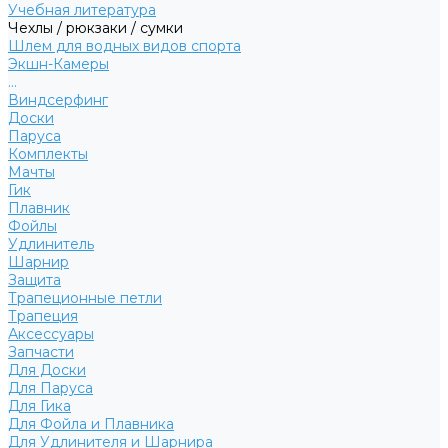
Учебная литература
Чехлы / рюкзаки / сумки
Шлем для водных видов спорта
Экшн-Камеры
...
Виндсерфинг
Доски
Паруса
Комплекты
Мачты
Гик
Плавник
Фойлы
Удлинитель
Шарнир
Защита
Трапеционные петли
Трапеция
Аксессуары
Запчасти
Для Доски
Для Паруса
Для Гика
Для Фойла и Плавника
Для Удлинителя и Шарнира