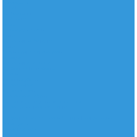
Аксессуары
IQ Foil
SUP серфинг
SUP доски
Весла
Аксессуары, Чехлы
Лыжи
Горнолыжные ботинки
Лыжи
Чехлы, сумки и аксессуары
Одежда
Горнолыжная одежда
Футболки / Термобелье
Шорты
Головные уборы
Гидроодежда
Гидрокостюмы
Неопреновая обувь
Перчатки для водных видов спорта
Гидрошлемы, повязки, шапки
Пончо
Футболки / Боди / Шорты / Штаны Неопреновые
Аксессуары
Ароматизаторы
Брелки