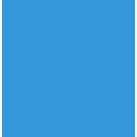
Трапеционные петли
Трапеция
Аксессуары
Запчасти
Для Доски
Для Паруса
Для Гика
Чехлы
Вингфоил
Доски
Винги
Фойлы
Аксессуары
IQ Foil
SUP серфинг
SUP доски
Весла
Аксессуары, Чехлы
Лыжи
Горнолыжные ботинки
Лыжи
Чехлы, сумки и аксессуары
Одежда
Горнолыжная одежда
Футболки / Термобелье