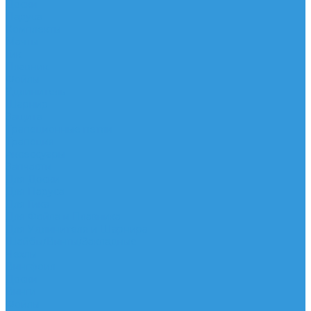
Доски
Паруса
Комплекты
Мачты
Гик
Плавник
Фойлы
Удлинитель
Шарнир
Защита
Трапеционные петли
Трапеция
Аксессуары
Запчасти
Для Доски
Для Паруса
Для Гика
Для Фойла и Плавника
Для Удлинителя и Шарнира
Шайбы/Винты/Закладные
Чехлы
Вингфоил
Доски
Винги
Фойлы