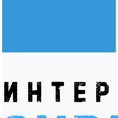
Жилеты
Модели
Наклейки
Очки солнцезащитные
Подушки на багажник / Увязочные ремни
Рем. комплект
Термокружки, Термосы
Учебная литература
Чехлы / рюкзаки / сумки
Шлем для водных видов спорта
Экшн-Камеры