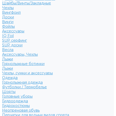
Шайбы/Винты/Закладные
Чехлы
Вингфоил
Доски
Винги
Фойлы
Аксессуары
IQ Foil
SUP серфинг
SUP доски
Весла
Аксессуары, Чехлы
Лыжи
Горнолыжные ботинки
Лыжи
Чехлы, сумки и аксессуары
Одежда
Горнолыжная одежда
Футболки / Термобелье
Шорты
Головные уборы
Гидроодежда
Гидрокостюмы
Неопреновая обувь
Перчатки для водных видов спорта