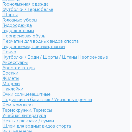
Горнолыжная одежда
Футболки / Термобелье
Шорты
Головные уборы
Гидроодежда
Гидрокостюмы
Неопреновая обувь
Перчатки для водных видов спорта
Гидрошлемы, повязки, шапки
Пончо
Футболки / Боди / Шорты / Штаны Неопреновые
Аксессуары
Ароматизаторы
Брелки
Жилеты
Модели
Наклейки
Очки солнцезащитные
Подушки на багажник / Увязочные ремни
Рем. комплект
Термокружки, Термосы
Учебная литература
Чехлы / рюкзаки / сумки
Шлем для водных видов спорта
Экшн-Камеры