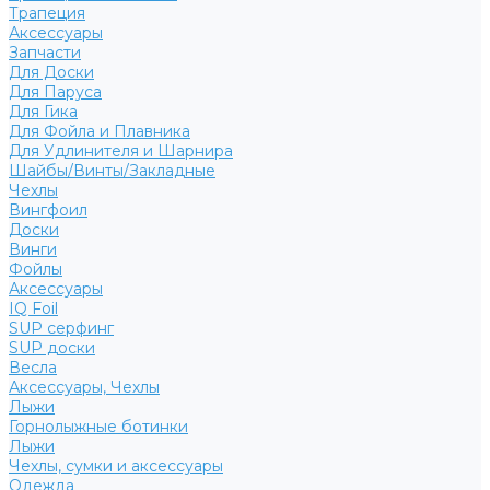
Трапеция
Аксессуары
Запчасти
Для Доски
Для Паруса
Для Гика
Для Фойла и Плавника
Для Удлинителя и Шарнира
Шайбы/Винты/Закладные
Чехлы
Вингфоил
Доски
Винги
Фойлы
Аксессуары
IQ Foil
SUP серфинг
SUP доски
Весла
Аксессуары, Чехлы
Лыжи
Горнолыжные ботинки
Лыжи
Чехлы, сумки и аксессуары
Одежда