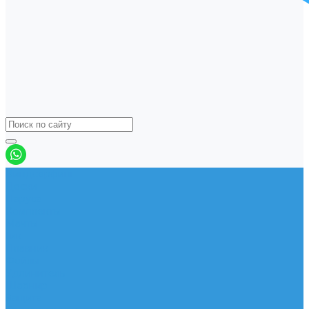
Виндсерфинг
Доски
Паруса
Комплекты
Мачты
Гик
Плавник
Фойлы
Удлинитель
Шарнир
Защита