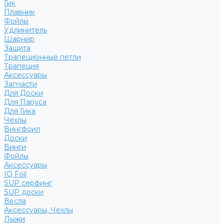
Гик
Плавник
Фойлы
Удлинитель
Шарнир
Защита
Трапеционные петли
Трапеция
Аксессуары
Запчасти
Для Доски
Для Паруса
Для Гика
Чехлы
Вингфоил
Доски
Винги
Фойлы
Аксессуары
IQ Foil
SUP серфинг
SUP доски
Весла
Аксессуары, Чехлы
Лыжи