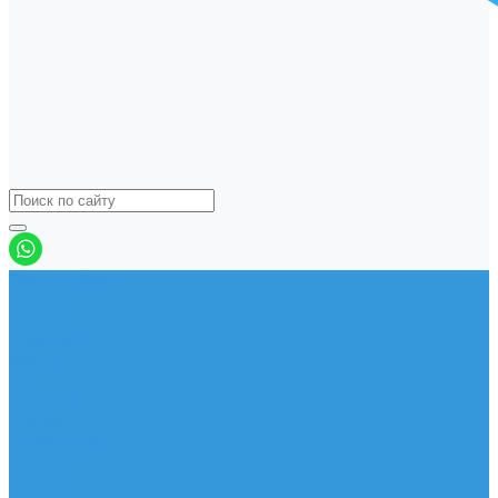
Виндсерфинг
Доски
Паруса
Комплекты
Мачты
Гик
Плавник
Фойлы
Удлинитель
Шарнир
Защита