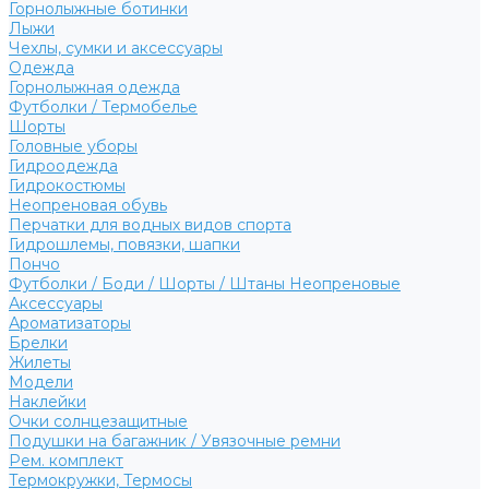
Горнолыжные ботинки
Лыжи
Чехлы, сумки и аксессуары
Одежда
Горнолыжная одежда
Футболки / Термобелье
Шорты
Головные уборы
Гидроодежда
Гидрокостюмы
Неопреновая обувь
Перчатки для водных видов спорта
Гидрошлемы, повязки, шапки
Пончо
Футболки / Боди / Шорты / Штаны Неопреновые
Аксессуары
Ароматизаторы
Брелки
Жилеты
Модели
Наклейки
Очки солнцезащитные
Подушки на багажник / Увязочные ремни
Рем. комплект
Термокружки, Термосы