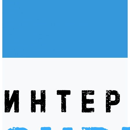
Жилеты
Модели
Наклейки
Очки солнцезащитные
Подушки на багажник / Увязочные ремни
Рем. комплект
Термокружки, Термосы
Учебная литература
Чехлы / рюкзаки / сумки
Шлем для водных видов спорта
Экшн-Камеры