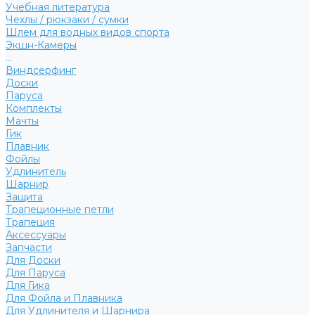
Учебная литература
Чехлы / рюкзаки / сумки
Шлем для водных видов спорта
Экшн-Камеры
...
Виндсерфинг
Доски
Паруса
Комплекты
Мачты
Гик
Плавник
Фойлы
Удлинитель
Шарнир
Защита
Трапеционные петли
Трапеция
Аксессуары
Запчасти
Для Доски
Для Паруса
Для Гика
Для Фойла и Плавника
Для Удлинителя и Шарнира