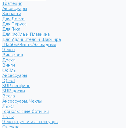
Трапеция
Аксессуары
Запчасти
Для Доски
Для Паруса
Для Гика
Для Фойла и Плавника
Для Удлинителя и Шарнира
Шайбы/Винты/Закладные
Чехлы
Вингфоил
Доски
Винги
Фойлы
Аксессуары
IQ Foil
SUP серфинг
SUP доски
Весла
Аксессуары, Чехлы
Лыжи
Горнолыжные ботинки
Лыжи
Чехлы, сумки и аксессуары
Одежда