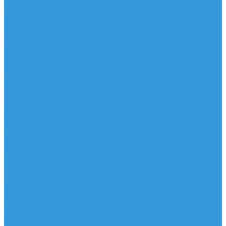
Доски
Паруса
Комплекты
Мачты
Гик
Плавник
Фойлы
Удлинитель
Шарнир
Защита
Трапеционные петли
Трапеция
Аксессуары
Запчасти
Для Доски
Для Паруса
Для Гика
Для Фойла и Плавника
Для Удлинителя и Шарнира
Шайбы/Винты/Закладные
Чехлы
Вингфоил
Доски
Винги
Фойлы