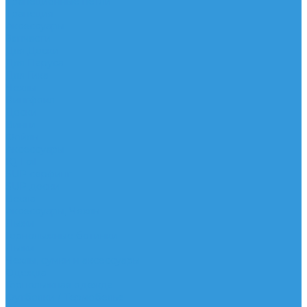
Трапеционные петли
Трапеция
Аксессуары
Запчасти
Для Доски
Для Паруса
Для Гика
Чехлы
Вингфоил
Доски
Винги
Фойлы
Аксессуары
IQ Foil
SUP серфинг
SUP доски
Весла
Аксессуары, Чехлы
Лыжи
Горнолыжные ботинки
Лыжи
Чехлы, сумки и аксессуары
Одежда
Горнолыжная одежда
Футболки / Термобелье