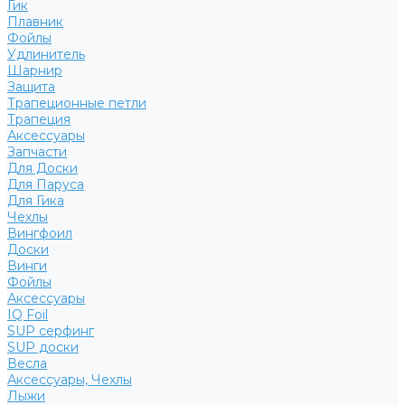
Гик
Плавник
Фойлы
Удлинитель
Шарнир
Защита
Трапеционные петли
Трапеция
Аксессуары
Запчасти
Для Доски
Для Паруса
Для Гика
Чехлы
Вингфоил
Доски
Винги
Фойлы
Аксессуары
IQ Foil
SUP серфинг
SUP доски
Весла
Аксессуары, Чехлы
Лыжи