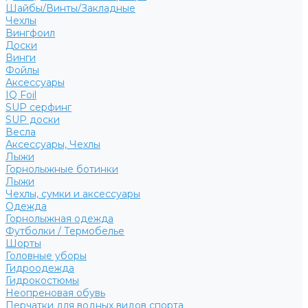
Шайбы/Винты/Закладные
Чехлы
Вингфоил
Доски
Винги
Фойлы
Аксессуары
IQ Foil
SUP серфинг
SUP доски
Весла
Аксессуары, Чехлы
Лыжи
Горнолыжные ботинки
Лыжи
Чехлы, сумки и аксессуары
Одежда
Горнолыжная одежда
Футболки / Термобелье
Шорты
Головные уборы
Гидроодежда
Гидрокостюмы
Неопреновая обувь
Перчатки для водных видов спорта