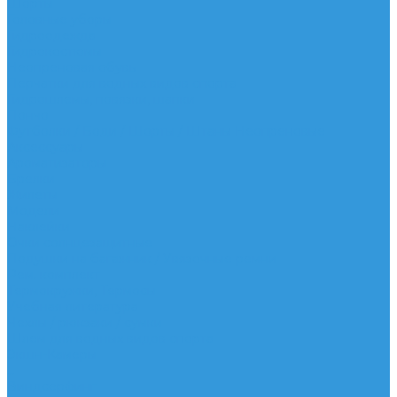
Шорты
Головные уборы
Гидроодежда
Гидрокостюмы
Неопреновая обувь
Перчатки для водных видов спорта
Гидрошлемы, повязки, шапки
Пончо
Футболки / Боди / Шорты / Штаны Неопреновые
Аксессуары
Ароматизаторы
Брелки
Жилеты
Модели
Наклейки
Очки солнцезащитные
Подушки на багажник / Увязочные ремни
Рем. комплект
Термокружки, Термосы
Учебная литература
Чехлы / рюкзаки / сумки
Шлем для водных видов спорта
Экшн-Камеры
...
Виндсерфинг