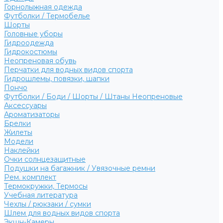
Горнолыжная одежда
Футболки / Термобелье
Шорты
Головные уборы
Гидроодежда
Гидрокостюмы
Неопреновая обувь
Перчатки для водных видов спорта
Гидрошлемы, повязки, шапки
Пончо
Футболки / Боди / Шорты / Штаны Неопреновые
Аксессуары
Ароматизаторы
Брелки
Жилеты
Модели
Наклейки
Очки солнцезащитные
Подушки на багажник / Увязочные ремни
Рем. комплект
Термокружки, Термосы
Учебная литература
Чехлы / рюкзаки / сумки
Шлем для водных видов спорта
Экшн-Камеры