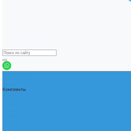
Виндсерфинг
Доски
Паруса
Комплекты
Мачты
Гик
Плавник
Фойлы
Удлинитель
Шарнир
Защита