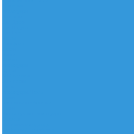
Трапеционные петли
Трапеция
Аксессуары
Запчасти
Для Доски
Для Паруса
Для Гика
Чехлы
Вингфоил
Доски
Винги
Фойлы
Аксессуары
IQ Foil
SUP серфинг
SUP доски
Весла
Аксессуары, Чехлы
Лыжи
Горнолыжные ботинки
Лыжи
Чехлы, сумки и аксессуары
Одежда
Горнолыжная одежда
Футболки / Термобелье