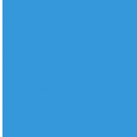
Шорты
Головные уборы
Гидроодежда
Гидрокостюмы
Неопреновая обувь
Перчатки для водных видов спорта
Гидрошлемы, повязки, шапки
Пончо
Футболки / Боди / Шорты / Штаны Неопреновые
Аксессуары
Ароматизаторы
Брелки
Жилеты
Модели
Наклейки
Очки солнцезащитные
Подушки на багажник / Увязочные ремни
Рем. комплект
Термокружки, Термосы
Учебная литература
Чехлы / рюкзаки / сумки
Шлем для водных видов спорта
Экшн-Камеры
...
Виндсерфинг