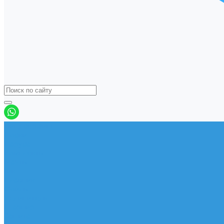
Виндсерфинг
Доски
Паруса
Комплекты
Мачты
Гик
Плавник
Фойлы
Удлинитель
Шарнир
Защита