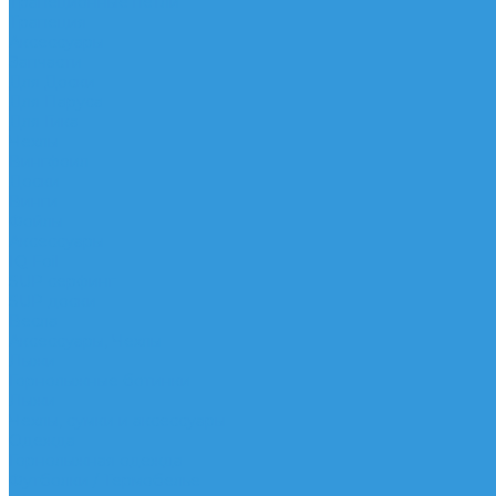
Трапеционные петли
Трапеция
Аксессуары
Запчасти
Для Доски
Для Паруса
Для Гика
Чехлы
Вингфоил
Доски
Винги
Фойлы
Аксессуары
IQ Foil
SUP серфинг
SUP доски
Весла
Аксессуары, Чехлы
Лыжи
Горнолыжные ботинки
Лыжи
Чехлы, сумки и аксессуары
Одежда
Горнолыжная одежда
Футболки / Термобелье