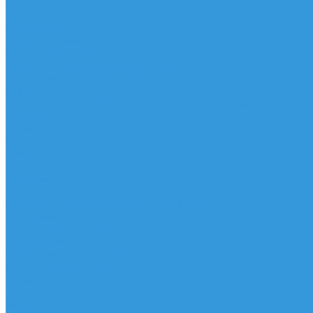
Шорты
Головные уборы
Гидроодежда
Гидрокостюмы
Неопреновая обувь
Перчатки для водных видов спорта
Гидрошлемы, повязки, шапки
Пончо
Футболки / Боди / Шорты / Штаны Неопреновые
Аксессуары
Ароматизаторы
Брелки
Жилеты
Модели
Наклейки
Очки солнцезащитные
Подушки на багажник / Увязочные ремни
Рем. комплект
Термокружки, Термосы
Учебная литература
Чехлы / рюкзаки / сумки
Шлем для водных видов спорта
Экшн-Камеры
...
Виндсерфинг