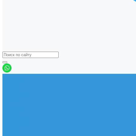
Виндсерфинг
Доски
Паруса
Комплекты
Мачты
Гик
Плавник
Фойлы
Удлинитель
Шарнир
Защита