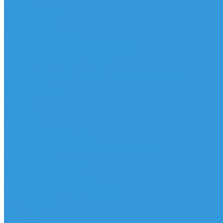
Шорты
Головные уборы
Гидроодежда
Гидрокостюмы
Неопреновая обувь
Перчатки для водных видов спорта
Гидрошлемы, повязки, шапки
Пончо
Футболки / Боди / Шорты / Штаны Неопреновые
Аксессуары
Ароматизаторы
Брелки
Жилеты
Модели
Наклейки
Очки солнцезащитные
Подушки на багажник / Увязочные ремни
Рем. комплект
Термокружки, Термосы
Учебная литература
Чехлы / рюкзаки / сумки
Шлем для водных видов спорта
Экшн-Камеры
...
Виндсерфинг