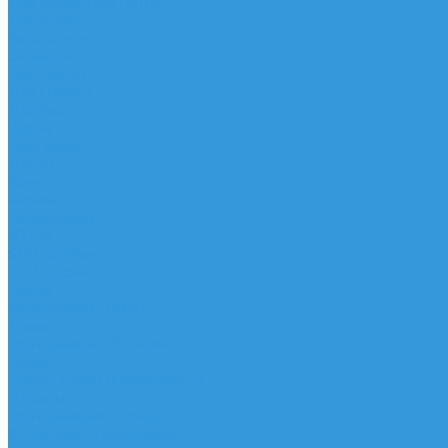
Трапеционные петли
Трапеция
Аксессуары
Запчасти
Для Доски
Для Паруса
Для Гика
Чехлы
Вингфоил
Доски
Винги
Фойлы
Аксессуары
IQ Foil
SUP серфинг
SUP доски
Весла
Аксессуары, Чехлы
Лыжи
Горнолыжные ботинки
Лыжи
Чехлы, сумки и аксессуары
Одежда
Горнолыжная одежда
Футболки / Термобелье