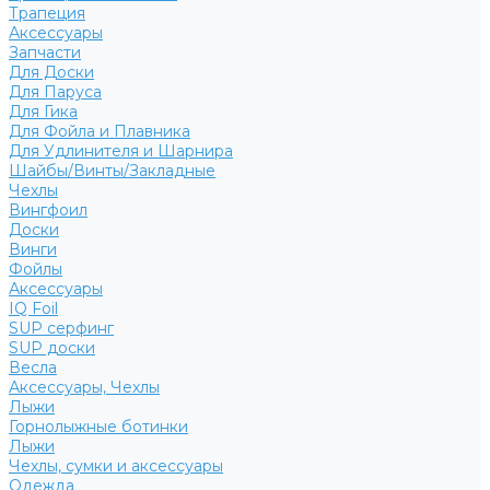
Трапеция
Аксессуары
Запчасти
Для Доски
Для Паруса
Для Гика
Для Фойла и Плавника
Для Удлинителя и Шарнира
Шайбы/Винты/Закладные
Чехлы
Вингфоил
Доски
Винги
Фойлы
Аксессуары
IQ Foil
SUP серфинг
SUP доски
Весла
Аксессуары, Чехлы
Лыжи
Горнолыжные ботинки
Лыжи
Чехлы, сумки и аксессуары
Одежда