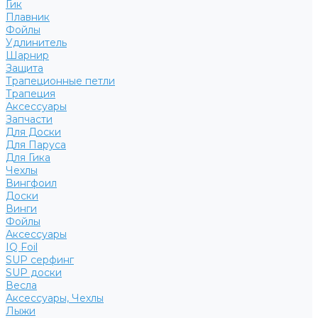
Гик
Плавник
Фойлы
Удлинитель
Шарнир
Защита
Трапеционные петли
Трапеция
Аксессуары
Запчасти
Для Доски
Для Паруса
Для Гика
Чехлы
Вингфоил
Доски
Винги
Фойлы
Аксессуары
IQ Foil
SUP серфинг
SUP доски
Весла
Аксессуары, Чехлы
Лыжи