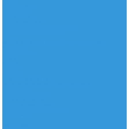
Шорты
Головные уборы
Гидроодежда
Гидрокостюмы
Неопреновая обувь
Перчатки для водных видов спорта
Гидрошлемы, повязки, шапки
Пончо
Футболки / Боди / Шорты / Штаны Неопреновые
Аксессуары
Ароматизаторы
Брелки
Жилеты
Модели
Наклейки
Очки солнцезащитные
Подушки на багажник / Увязочные ремни
Рем. комплект
Термокружки, Термосы
Учебная литература
Чехлы / рюкзаки / сумки
Шлем для водных видов спорта
Экшн-Камеры
...
Виндсерфинг