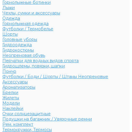
Горнолыжные ботинки
Лыжи
Чехлы, сумки и аксессуары
Одежда
Горнолыжная одежда
Футболки / Термобелье
Шорты
Головные уборы
Гидроодежда
Гидрокостюмы
Неопреновая обувь
Перчатки для водных видов спорта
Гидрошлемы, повязки, шапки
Пончо
Футболки / Боди / Шорты / Штаны Неопреновые
Аксессуары
Ароматизаторы
Брелки
Жилеты
Модели
Наклейки
Очки солнцезащитные
Подушки на багажник / Увязочные ремни
Рем. комплект
Термокружки, Термосы