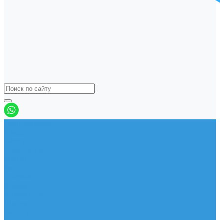
Виндсерфинг
Доски
Паруса
Комплекты
Мачты
Гик
Плавник
Фойлы
Удлинитель
Шарнир
Защита