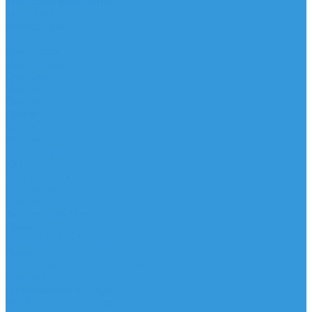
Трапеционные петли
Трапеция
Аксессуары
Запчасти
Для Доски
Для Паруса
Для Гика
Чехлы
Вингфоил
Доски
Винги
Фойлы
Аксессуары
IQ Foil
SUP серфинг
SUP доски
Весла
Аксессуары, Чехлы
Лыжи
Горнолыжные ботинки
Лыжи
Чехлы, сумки и аксессуары
Одежда
Горнолыжная одежда
Футболки / Термобелье