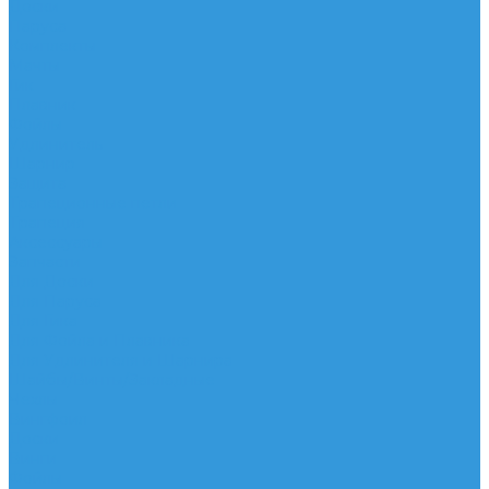
Доски
Паруса
Комплекты
Мачты
Гик
Плавник
Фойлы
Удлинитель
Шарнир
Защита
Трапеционные петли
Трапеция
Аксессуары
Запчасти
Для Доски
Для Паруса
Для Гика
Для Фойла и Плавника
Для Удлинителя и Шарнира
Шайбы/Винты/Закладные
Чехлы
Вингфоил
Доски
Винги
Фойлы