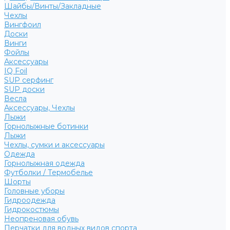
Шайбы/Винты/Закладные
Чехлы
Вингфоил
Доски
Винги
Фойлы
Аксессуары
IQ Foil
SUP серфинг
SUP доски
Весла
Аксессуары, Чехлы
Лыжи
Горнолыжные ботинки
Лыжи
Чехлы, сумки и аксессуары
Одежда
Горнолыжная одежда
Футболки / Термобелье
Шорты
Головные уборы
Гидроодежда
Гидрокостюмы
Неопреновая обувь
Перчатки для водных видов спорта