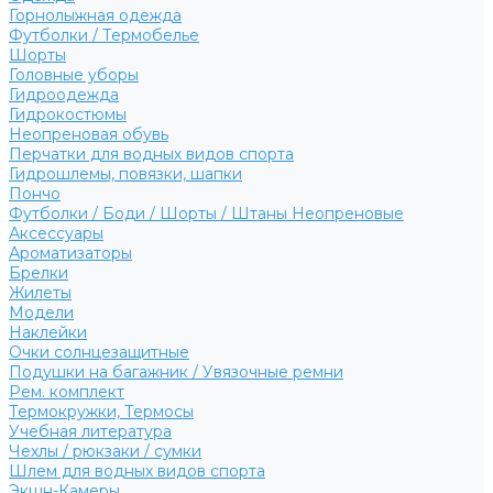
Горнолыжная одежда
Футболки / Термобелье
Шорты
Головные уборы
Гидроодежда
Гидрокостюмы
Неопреновая обувь
Перчатки для водных видов спорта
Гидрошлемы, повязки, шапки
Пончо
Футболки / Боди / Шорты / Штаны Неопреновые
Аксессуары
Ароматизаторы
Брелки
Жилеты
Модели
Наклейки
Очки солнцезащитные
Подушки на багажник / Увязочные ремни
Рем. комплект
Термокружки, Термосы
Учебная литература
Чехлы / рюкзаки / сумки
Шлем для водных видов спорта
Экшн-Камеры