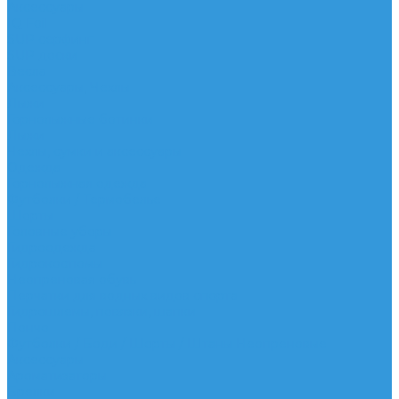
Аксессуары
IQ Foil
SUP серфинг
SUP доски
Весла
Аксессуары, Чехлы
Лыжи
Горнолыжные ботинки
Лыжи
Чехлы, сумки и аксессуары
Одежда
Горнолыжная одежда
Футболки / Термобелье
Шорты
Головные уборы
Гидроодежда
Гидрокостюмы
Неопреновая обувь
Перчатки для водных видов спорта
Гидрошлемы, повязки, шапки
Пончо
Футболки / Боди / Шорты / Штаны Неопреновые
Аксессуары
Ароматизаторы
Брелки