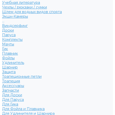
Учебная литература
Чехлы / рюкзаки / сумки
Шлем для водных видов спорта
Экшн-Камеры
...
Виндсерфинг
Доски
Паруса
Комплекты
Мачты
Гик
Плавник
Фойлы
Удлинитель
Шарнир
Защита
Трапеционные петли
Трапеция
Аксессуары
Запчасти
Для Доски
Для Паруса
Для Гика
Для Фойла и Плавника
Для Удлинителя и Шарнира