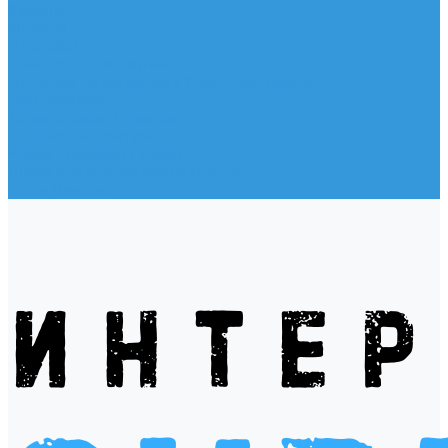
Жилеты
Модели
Наклейки
Очки солнцезащитные
Подушки на багажник / Увязочные ремни
Рем. комплект
Термокружки, Термосы
Учебная литература
Чехлы / рюкзаки / сумки
Шлем для водных видов спорта
Экшн-Камеры