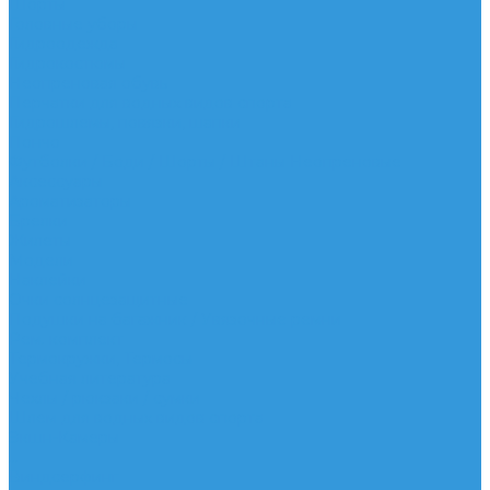
Шорты
Головные уборы
Гидроодежда
Гидрокостюмы
Неопреновая обувь
Перчатки для водных видов спорта
Гидрошлемы, повязки, шапки
Пончо
Футболки / Боди / Шорты / Штаны Неопреновые
Аксессуары
Ароматизаторы
Брелки
Жилеты
Модели
Наклейки
Очки солнцезащитные
Подушки на багажник / Увязочные ремни
Рем. комплект
Термокружки, Термосы
Учебная литература
Чехлы / рюкзаки / сумки
Шлем для водных видов спорта
Экшн-Камеры
...
Виндсерфинг