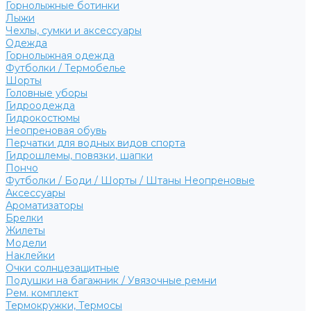
Горнолыжные ботинки
Лыжи
Чехлы, сумки и аксессуары
Одежда
Горнолыжная одежда
Футболки / Термобелье
Шорты
Головные уборы
Гидроодежда
Гидрокостюмы
Неопреновая обувь
Перчатки для водных видов спорта
Гидрошлемы, повязки, шапки
Пончо
Футболки / Боди / Шорты / Штаны Неопреновые
Аксессуары
Ароматизаторы
Брелки
Жилеты
Модели
Наклейки
Очки солнцезащитные
Подушки на багажник / Увязочные ремни
Рем. комплект
Термокружки, Термосы