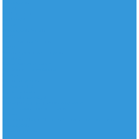
Аксессуары
IQ Foil
SUP серфинг
SUP доски
Весла
Аксессуары, Чехлы
Лыжи
Горнолыжные ботинки
Лыжи
Чехлы, сумки и аксессуары
Одежда
Горнолыжная одежда
Футболки / Термобелье
Шорты
Головные уборы
Гидроодежда
Гидрокостюмы
Неопреновая обувь
Перчатки для водных видов спорта
Гидрошлемы, повязки, шапки
Пончо
Футболки / Боди / Шорты / Штаны Неопреновые
Аксессуары
Ароматизаторы
Брелки