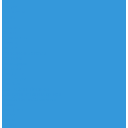
Доски
Паруса
Комплекты
Мачты
Гик
Плавник
Фойлы
Удлинитель
Шарнир
Защита
Трапеционные петли
Трапеция
Аксессуары
Запчасти
Для Доски
Для Паруса
Для Гика
Для Фойла и Плавника
Для Удлинителя и Шарнира
Шайбы/Винты/Закладные
Чехлы
Вингфоил
Доски
Винги
Фойлы