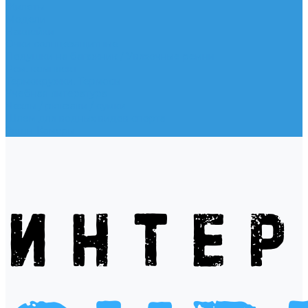
Жилеты
Модели
Наклейки
Очки солнцезащитные
Подушки на багажник / Увязочные ремни
Рем. комплект
Термокружки, Термосы
Учебная литература
Чехлы / рюкзаки / сумки
Шлем для водных видов спорта
Экшн-Камеры