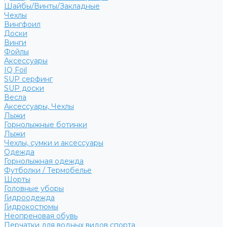
Шайбы/Винты/Закладные
Чехлы
Вингфоил
Доски
Винги
Фойлы
Аксессуары
IQ Foil
SUP серфинг
SUP доски
Весла
Аксессуары, Чехлы
Лыжи
Горнолыжные ботинки
Лыжи
Чехлы, сумки и аксессуары
Одежда
Горнолыжная одежда
Футболки / Термобелье
Шорты
Головные уборы
Гидроодежда
Гидрокостюмы
Неопреновая обувь
Перчатки для водных видов спорта