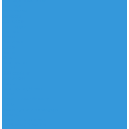
Трапеционные петли
Трапеция
Аксессуары
Запчасти
Для Доски
Для Паруса
Для Гика
Чехлы
Вингфоил
Доски
Винги
Фойлы
Аксессуары
IQ Foil
SUP серфинг
SUP доски
Весла
Аксессуары, Чехлы
Лыжи
Горнолыжные ботинки
Лыжи
Чехлы, сумки и аксессуары
Одежда
Горнолыжная одежда
Футболки / Термобелье