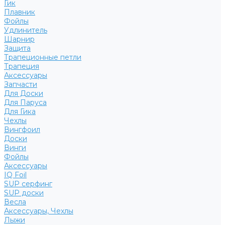
Гик
Плавник
Фойлы
Удлинитель
Шарнир
Защита
Трапеционные петли
Трапеция
Аксессуары
Запчасти
Для Доски
Для Паруса
Для Гика
Чехлы
Вингфоил
Доски
Винги
Фойлы
Аксессуары
IQ Foil
SUP серфинг
SUP доски
Весла
Аксессуары, Чехлы
Лыжи