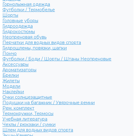
Горнолыжная одежда
Футболки / Термобелье
Шорты
Головные уборы
Гидроодежда
Гидрокостюмы
Неопреновая обувь
Перчатки для водных видов спорта
Гидрошлемы, повязки, шапки
Пончо
Футболки / Боди / Шорты / Штаны Неопреновые
Аксессуары
Ароматизаторы
Брелки
Жилеты
Модели
Наклейки
Очки солнцезащитные
Подушки на багажник / Увязочные ремни
Рем. комплект
Термокружки, Термосы
Учебная литература
Чехлы / рюкзаки / сумки
Шлем для водных видов спорта
Экшн-Камеры