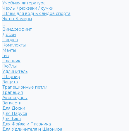
Учебная литература
Чехлы / рюкзаки / сумки
Шлем для водных видов спорта
Экшн-Камеры
...
Виндсерфинг
Доски
Паруса
Комплекты
Мачты
Гик
Плавник
Фойлы
Удлинитель
Шарнир
Защита
Трапеционные петли
Трапеция
Аксессуары
Запчасти
Для Доски
Для Паруса
Для Гика
Для Фойла и Плавника
Для Удлинителя и Шарнира