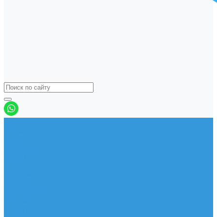
Виндсерфинг
Доски
Паруса
Комплекты
Мачты
Гик
Плавник
Фойлы
Удлинитель
Шарнир
Защита