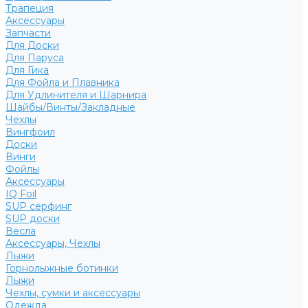
Трапеция
Аксессуары
Запчасти
Для Доски
Для Паруса
Для Гика
Для Фойла и Плавника
Для Удлинителя и Шарнира
Шайбы/Винты/Закладные
Чехлы
Вингфоил
Доски
Винги
Фойлы
Аксессуары
IQ Foil
SUP серфинг
SUP доски
Весла
Аксессуары, Чехлы
Лыжи
Горнолыжные ботинки
Лыжи
Чехлы, сумки и аксессуары
Одежда