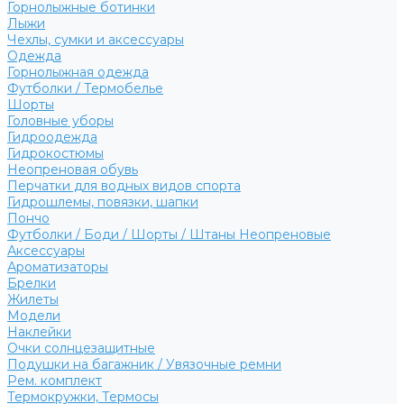
Горнолыжные ботинки
Лыжи
Чехлы, сумки и аксессуары
Одежда
Горнолыжная одежда
Футболки / Термобелье
Шорты
Головные уборы
Гидроодежда
Гидрокостюмы
Неопреновая обувь
Перчатки для водных видов спорта
Гидрошлемы, повязки, шапки
Пончо
Футболки / Боди / Шорты / Штаны Неопреновые
Аксессуары
Ароматизаторы
Брелки
Жилеты
Модели
Наклейки
Очки солнцезащитные
Подушки на багажник / Увязочные ремни
Рем. комплект
Термокружки, Термосы