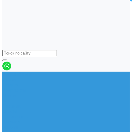
Виндсерфинг
Доски
Паруса
Комплекты
Мачты
Гик
Плавник
Фойлы
Удлинитель
Шарнир
Защита