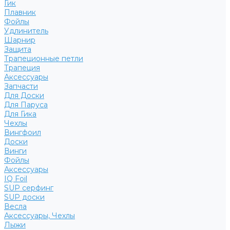
Гик
Плавник
Фойлы
Удлинитель
Шарнир
Защита
Трапеционные петли
Трапеция
Аксессуары
Запчасти
Для Доски
Для Паруса
Для Гика
Чехлы
Вингфоил
Доски
Винги
Фойлы
Аксессуары
IQ Foil
SUP серфинг
SUP доски
Весла
Аксессуары, Чехлы
Лыжи