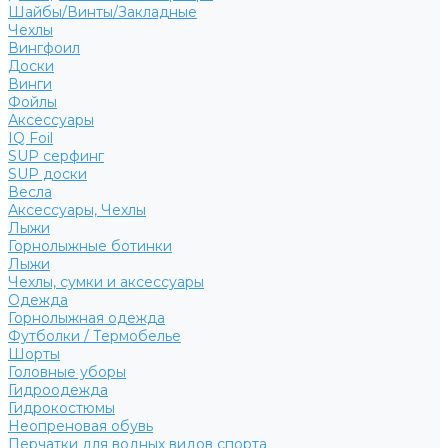
Шайбы/Винты/Закладные
Чехлы
Вингфоил
Доски
Винги
Фойлы
Аксессуары
IQ Foil
SUP серфинг
SUP доски
Весла
Аксессуары, Чехлы
Лыжи
Горнолыжные ботинки
Лыжи
Чехлы, сумки и аксессуары
Одежда
Горнолыжная одежда
Футболки / Термобелье
Шорты
Головные уборы
Гидроодежда
Гидрокостюмы
Неопреновая обувь
Перчатки для водных видов спорта