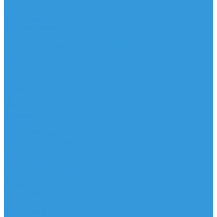
Шорты
Головные уборы
Гидроодежда
Гидрокостюмы
Неопреновая обувь
Перчатки для водных видов спорта
Гидрошлемы, повязки, шапки
Пончо
Футболки / Боди / Шорты / Штаны Неопреновые
Аксессуары
Ароматизаторы
Брелки
Жилеты
Модели
Наклейки
Очки солнцезащитные
Подушки на багажник / Увязочные ремни
Рем. комплект
Термокружки, Термосы
Учебная литература
Чехлы / рюкзаки / сумки
Шлем для водных видов спорта
Экшн-Камеры
...
Виндсерфинг