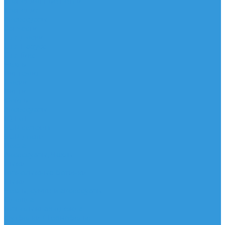
Трапеционные петли
Трапеция
Аксессуары
Запчасти
Для Доски
Для Паруса
Для Гика
Чехлы
Вингфоил
Доски
Винги
Фойлы
Аксессуары
IQ Foil
SUP серфинг
SUP доски
Весла
Аксессуары, Чехлы
Лыжи
Горнолыжные ботинки
Лыжи
Чехлы, сумки и аксессуары
Одежда
Горнолыжная одежда
Футболки / Термобелье