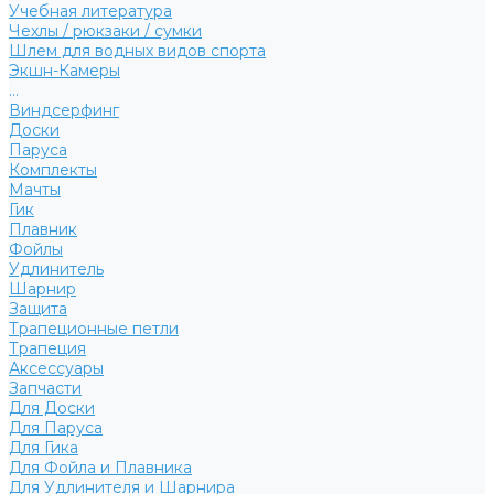
Учебная литература
Чехлы / рюкзаки / сумки
Шлем для водных видов спорта
Экшн-Камеры
...
Виндсерфинг
Доски
Паруса
Комплекты
Мачты
Гик
Плавник
Фойлы
Удлинитель
Шарнир
Защита
Трапеционные петли
Трапеция
Аксессуары
Запчасти
Для Доски
Для Паруса
Для Гика
Для Фойла и Плавника
Для Удлинителя и Шарнира