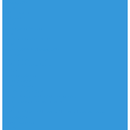
Аксессуары
IQ Foil
SUP серфинг
SUP доски
Весла
Аксессуары, Чехлы
Лыжи
Горнолыжные ботинки
Лыжи
Чехлы, сумки и аксессуары
Одежда
Горнолыжная одежда
Футболки / Термобелье
Шорты
Головные уборы
Гидроодежда
Гидрокостюмы
Неопреновая обувь
Перчатки для водных видов спорта
Гидрошлемы, повязки, шапки
Пончо
Футболки / Боди / Шорты / Штаны Неопреновые
Аксессуары
Ароматизаторы
Брелки