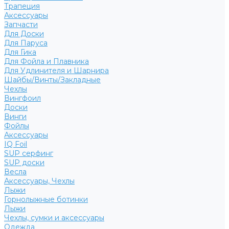
Трапеция
Аксессуары
Запчасти
Для Доски
Для Паруса
Для Гика
Для Фойла и Плавника
Для Удлинителя и Шарнира
Шайбы/Винты/Закладные
Чехлы
Вингфоил
Доски
Винги
Фойлы
Аксессуары
IQ Foil
SUP серфинг
SUP доски
Весла
Аксессуары, Чехлы
Лыжи
Горнолыжные ботинки
Лыжи
Чехлы, сумки и аксессуары
Одежда