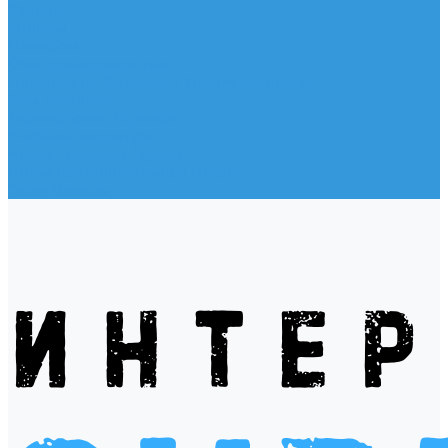
Жилеты
Модели
Наклейки
Очки солнцезащитные
Подушки на багажник / Увязочные ремни
Рем. комплект
Термокружки, Термосы
Учебная литература
Чехлы / рюкзаки / сумки
Шлем для водных видов спорта
Экшн-Камеры