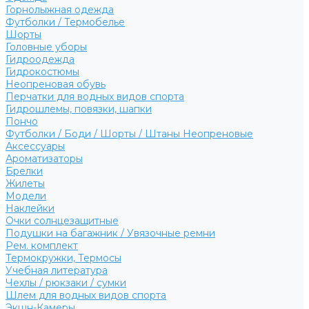
Горнолыжная одежда
Футболки / Термобелье
Шорты
Головные уборы
Гидроодежда
Гидрокостюмы
Неопреновая обувь
Перчатки для водных видов спорта
Гидрошлемы, повязки, шапки
Пончо
Футболки / Боди / Шорты / Штаны Неопреновые
Аксессуары
Ароматизаторы
Брелки
Жилеты
Модели
Наклейки
Очки солнцезащитные
Подушки на багажник / Увязочные ремни
Рем. комплект
Термокружки, Термосы
Учебная литература
Чехлы / рюкзаки / сумки
Шлем для водных видов спорта
Экшн-Камеры