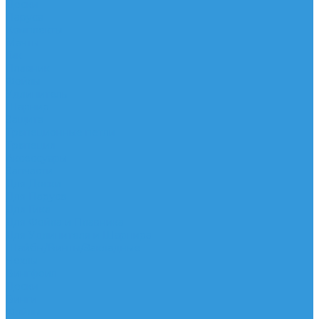
Доски
Паруса
Комплекты
Мачты
Гик
Плавник
Фойлы
Удлинитель
Шарнир
Защита
Трапеционные петли
Трапеция
Аксессуары
Запчасти
Для Доски
Для Паруса
Для Гика
Для Фойла и Плавника
Для Удлинителя и Шарнира
Шайбы/Винты/Закладные
Чехлы
Вингфоил
Доски
Винги
Фойлы