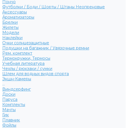
Пончо
Футболки / Боди / Шорты / Штаны Неопреновые
Аксессуары
Ароматизаторы
Брелки
Жилеты
Модели
Наклейки
Очки солнцезащитные
Подушки на багажник / Увязочные ремни
Рем. комплект
Термокружки, Термосы
Учебная литература
Чехлы / рюкзаки / сумки
Шлем для водных видов спорта
Экшн-Камеры
...
Виндсерфинг
Доски
Паруса
Комплекты
Мачты
Гик
Плавник
Фойлы