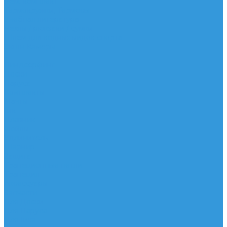
Рем. комплект
Термокружки, Термосы
Учебная литература
Чехлы / рюкзаки / сумки
Шлем для водных видов спорта
Экшн-Камеры
...
Виндсерфинг
Доски
Паруса
Комплекты
Мачты
Гик
Плавник
Фойлы
Удлинитель
Шарнир
Защита
Трапеционные петли
Трапеция
Аксессуары
Запчасти
Для Доски
Для Паруса
Для Гика