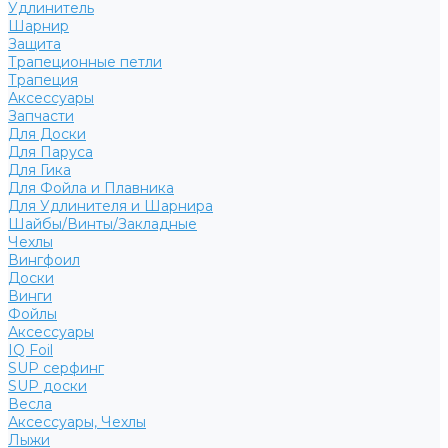
Удлинитель
Шарнир
Защита
Трапеционные петли
Трапеция
Аксессуары
Запчасти
Для Доски
Для Паруса
Для Гика
Для Фойла и Плавника
Для Удлинителя и Шарнира
Шайбы/Винты/Закладные
Чехлы
Вингфоил
Доски
Винги
Фойлы
Аксессуары
IQ Foil
SUP серфинг
SUP доски
Весла
Аксессуары, Чехлы
Лыжи