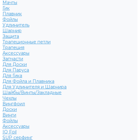
Мачты
Гик
Плавник
Фойлы
Удлинитель
Шарнир
Защита
Трапеционные петли
Трапеция
Аксессуары
Запчасти
Для Доски
Для Паруса
Для Гика
Для Фойла и Плавника
Для Удлинителя и Шарнира
Шайбы/Винты/Закладные
Чехлы
Вингфоил
Доски
Винги
Фойлы
Аксессуары
IQ Foil
SUP серфинг