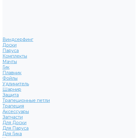
Виндсерфинг
Доски
Паруса
Комплекты
Мачты
Гик
Плавник
Фойлы
Удлинитель
Шарнир
Защита
Трапеционные петли
Трапеция
Аксессуары
Запчасти
Для Доски
Для Паруса
Для Гика