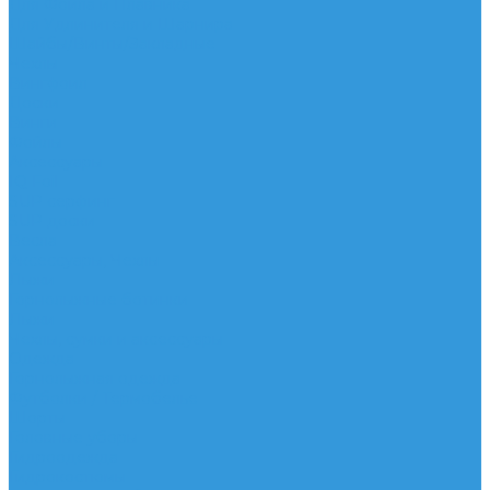
Для Фойла и Плавника
Для Удлинителя и Шарнира
Шайбы/Винты/Закладные
Чехлы
Вингфоил
Доски
Винги
Фойлы
Аксессуары
IQ Foil
SUP серфинг
SUP доски
Весла
Аксессуары, Чехлы
Лыжи
Горнолыжные ботинки
Лыжи
Чехлы, сумки и аксессуары
Одежда
Горнолыжная одежда
Футболки / Термобелье
Шорты
Головные уборы
Гидроодежда
Гидрокостюмы