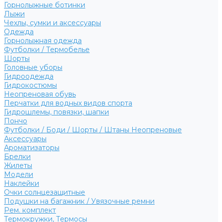
Горнолыжные ботинки
Лыжи
Чехлы, сумки и аксессуары
Одежда
Горнолыжная одежда
Футболки / Термобелье
Шорты
Головные уборы
Гидроодежда
Гидрокостюмы
Неопреновая обувь
Перчатки для водных видов спорта
Гидрошлемы, повязки, шапки
Пончо
Футболки / Боди / Шорты / Штаны Неопреновые
Аксессуары
Ароматизаторы
Брелки
Жилеты
Модели
Наклейки
Очки солнцезащитные
Подушки на багажник / Увязочные ремни
Рем. комплект
Термокружки, Термосы