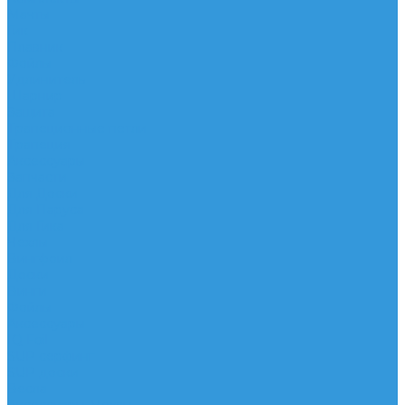
Мачты
Гик
Плавник
Фойлы
Удлинитель
Шарнир
Защита
Трапеционные петли
Трапеция
Аксессуары
Запчасти
Для Доски
Для Паруса
Для Гика
Чехлы
Вингфоил
Доски
Винги
Фойлы
Аксессуары
IQ Foil
SUP серфинг
SUP доски
Весла