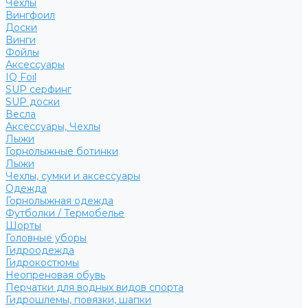
Чехлы
Вингфоил
Доски
Винги
Фойлы
Аксессуары
IQ Foil
SUP серфинг
SUP доски
Весла
Аксессуары, Чехлы
Лыжи
Горнолыжные ботинки
Лыжи
Чехлы, сумки и аксессуары
Одежда
Горнолыжная одежда
Футболки / Термобелье
Шорты
Головные уборы
Гидроодежда
Гидрокостюмы
Неопреновая обувь
Перчатки для водных видов спорта
Гидрошлемы, повязки, шапки