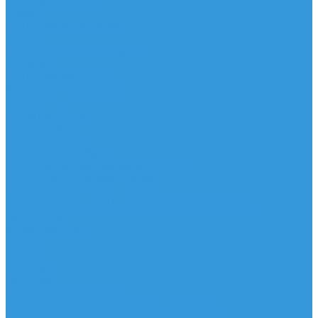
Аксессуары, Чехлы
Лыжи
Горнолыжные ботинки
Лыжи
Чехлы, сумки и аксессуары
Одежда
Горнолыжная одежда
Футболки / Термобелье
Шорты
Головные уборы
Гидроодежда
Гидрокостюмы
Неопреновая обувь
Перчатки для водных видов спорта
Гидрошлемы, повязки, шапки
Пончо
Футболки / Боди / Шорты / Штаны Неопреновые
Аксессуары
Ароматизаторы
Брелки
Жилеты
Модели
Наклейки
Очки солнцезащитные
Подушки на багажник / Увязочные ремни