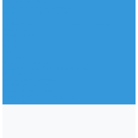
Неопреновая обувь
Перчатки для водных видов спорта
Гидрошлемы, повязки, шапки
Пончо
Футболки / Боди / Шорты / Штаны Неопреновые
Аксессуары
Ароматизаторы
Брелки
Жилеты
Модели
Наклейки
Очки солнцезащитные
Подушки на багажник / Увязочные ремни
Рем. комплект
Термокружки, Термосы
Учебная литература
Чехлы / рюкзаки / сумки
Шлем для водных видов спорта
Экшн-Камеры