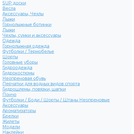
SUP доски
Весла
Аксессуары, Чехлы
Лыжи
Горнолыжные ботинки
Лыжи
Чехлы, сумки и аксессуары
Одежда
Горнолыжная одежда
Футболки / Термобелье
Шорты
Головные уборы
Гидроодежда
Гидрокостюмы
Неопреновая обувь
Перчатки для водных видов спорта
Гидрошлемы, повязки, шапки
Пончо
Футболки / Боди / Шорты / Штаны Неопреновые
Аксессуары
Ароматизаторы
Брелки
Жилеты
Модели
Наклейки