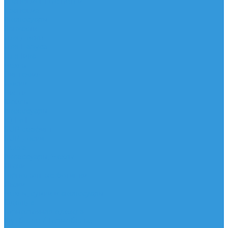
Трапеционные петли
Трапеция
Аксессуары
Запчасти
Для Доски
Для Паруса
Для Гика
Чехлы
Вингфоил
Доски
Винги
Фойлы
Аксессуары
IQ Foil
SUP серфинг
SUP доски
Весла
Аксессуары, Чехлы
Лыжи
Горнолыжные ботинки
Лыжи
Чехлы, сумки и аксессуары
Одежда
Горнолыжная одежда
Футболки / Термобелье