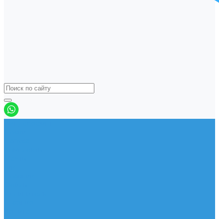
Виндсерфинг
Доски
Паруса
Комплекты
Мачты
Гик
Плавник
Фойлы
Удлинитель
Шарнир
Защита