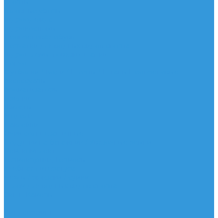
Шорты
Головные уборы
Гидроодежда
Гидрокостюмы
Неопреновая обувь
Перчатки для водных видов спорта
Гидрошлемы, повязки, шапки
Пончо
Футболки / Боди / Шорты / Штаны Неопреновые
Аксессуары
Ароматизаторы
Брелки
Жилеты
Модели
Наклейки
Очки солнцезащитные
Подушки на багажник / Увязочные ремни
Рем. комплект
Термокружки, Термосы
Учебная литература
Чехлы / рюкзаки / сумки
Шлем для водных видов спорта
Экшн-Камеры
...
Виндсерфинг