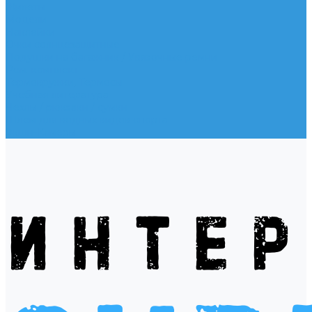
Жилеты
Модели
Наклейки
Очки солнцезащитные
Подушки на багажник / Увязочные ремни
Рем. комплект
Термокружки, Термосы
Учебная литература
Чехлы / рюкзаки / сумки
Шлем для водных видов спорта
Экшн-Камеры