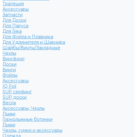
Трапеция
Аксессуары
Запчасти
Для Доски
Для Паруса
Для Гика
Для Фойла и Плавника
Для Удлинителя и Шарнира
Шайбы/Винты/Закладные
Чехлы
Вингфоил
Доски
Винги
Фойлы
Аксессуары
IQ Foil
SUP серфинг
SUP доски
Весла
Аксессуары, Чехлы
Лыжи
Горнолыжные ботинки
Лыжи
Чехлы, сумки и аксессуары
Одежда