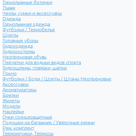
Горнолыжные ботинки
Лыжи
Чехлы, сумки и аксессуары
Одежда
Горнолыжная одежда
Футболки / Термобелье
Шорты
Головные уборы
Гидроодежда
Гидрокостюмы
Неопреновая обувь
Перчатки для водных видов спорта
Гидрошлемы, повязки, шапки
Пончо
Футболки / Боди / Шорты / Штаны Неопреновые
Аксессуары
Ароматизаторы
Брелки
Жилеты
Модели
Наклейки
Очки солнцезащитные
Подушки на багажник / Увязочные ремни
Рем. комплект
Термокружки, Термосы