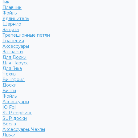
Гик
Плавник
Фойлы
Удлинитель
Шарнир
Защита
Трапеционные петли
Трапеция
Аксессуары
Запчасти
Для Доски
Для Паруса
Для Гика
Чехлы
Вингфоил
Доски
Винги
Фойлы
Аксессуары
IQ Foil
SUP серфинг
SUP доски
Весла
Аксессуары, Чехлы
Лыжи