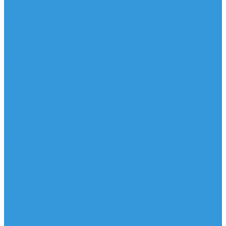
Доски
Паруса
Комплекты
Мачты
Гик
Плавник
Фойлы
Удлинитель
Шарнир
Защита
Трапеционные петли
Трапеция
Аксессуары
Запчасти
Для Доски
Для Паруса
Для Гика
Для Фойла и Плавника
Для Удлинителя и Шарнира
Шайбы/Винты/Закладные
Чехлы
Вингфоил
Доски
Винги
Фойлы