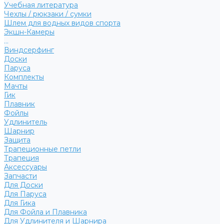
Учебная литература
Чехлы / рюкзаки / сумки
Шлем для водных видов спорта
Экшн-Камеры
...
Виндсерфинг
Доски
Паруса
Комплекты
Мачты
Гик
Плавник
Фойлы
Удлинитель
Шарнир
Защита
Трапеционные петли
Трапеция
Аксессуары
Запчасти
Для Доски
Для Паруса
Для Гика
Для Фойла и Плавника
Для Удлинителя и Шарнира