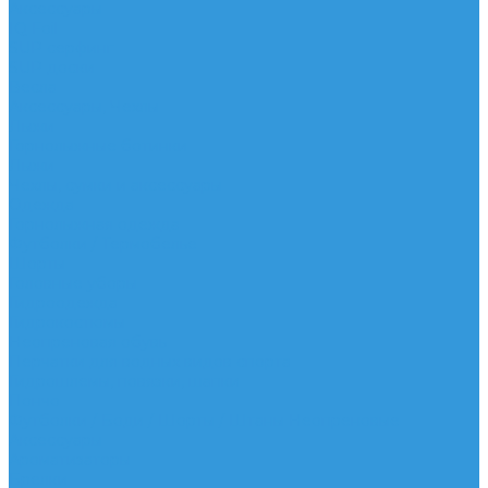
Аксессуары
IQ Foil
SUP серфинг
SUP доски
Весла
Аксессуары, Чехлы
Лыжи
Горнолыжные ботинки
Лыжи
Чехлы, сумки и аксессуары
Одежда
Горнолыжная одежда
Футболки / Термобелье
Шорты
Головные уборы
Гидроодежда
Гидрокостюмы
Неопреновая обувь
Перчатки для водных видов спорта
Гидрошлемы, повязки, шапки
Пончо
Футболки / Боди / Шорты / Штаны Неопреновые
Аксессуары
Ароматизаторы
Брелки