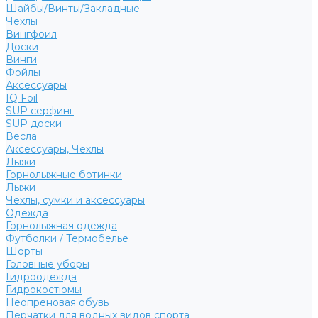
Шайбы/Винты/Закладные
Чехлы
Вингфоил
Доски
Винги
Фойлы
Аксессуары
IQ Foil
SUP серфинг
SUP доски
Весла
Аксессуары, Чехлы
Лыжи
Горнолыжные ботинки
Лыжи
Чехлы, сумки и аксессуары
Одежда
Горнолыжная одежда
Футболки / Термобелье
Шорты
Головные уборы
Гидроодежда
Гидрокостюмы
Неопреновая обувь
Перчатки для водных видов спорта