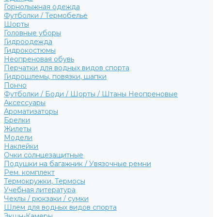
Горнолыжная одежда
Футболки / Термобелье
Шорты
Головные уборы
Гидроодежда
Гидрокостюмы
Неопреновая обувь
Перчатки для водных видов спорта
Гидрошлемы, повязки, шапки
Пончо
Футболки / Боди / Шорты / Штаны Неопреновые
Аксессуары
Ароматизаторы
Брелки
Жилеты
Модели
Наклейки
Очки солнцезащитные
Подушки на багажник / Увязочные ремни
Рем. комплект
Термокружки, Термосы
Учебная литература
Чехлы / рюкзаки / сумки
Шлем для водных видов спорта
Экшн-Камеры