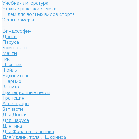
Учебная литература
Чехлы / рюкзаки / сумки
Шлем для водных видов спорта
Экшн-Камеры
...
Виндсерфинг
Доски
Паруса
Комплекты
Мачты
Гик
Плавник
Фойлы
Удлинитель
Шарнир
Защита
Трапеционные петли
Трапеция
Аксессуары
Запчасти
Для Доски
Для Паруса
Для Гика
Для Фойла и Плавника
Для Удлинителя и Шарнира