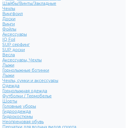
Шайбы/Винты/Закладные
Чехлы
Вингфоил
Доски
Винги
Фойлы
Аксессуары
IQ Foil
SUP серфинг
SUP доски
Весла
Аксессуары, Чехлы
Лыжи
Горнолыжные ботинки
Лыжи
Чехлы, сумки и аксессуары
Одежда
Горнолыжная одежда
Футболки / Термобелье
Шорты
Головные уборы
Гидроодежда
Гидрокостюмы
Неопреновая обувь
Перчатки для водных видов спорта