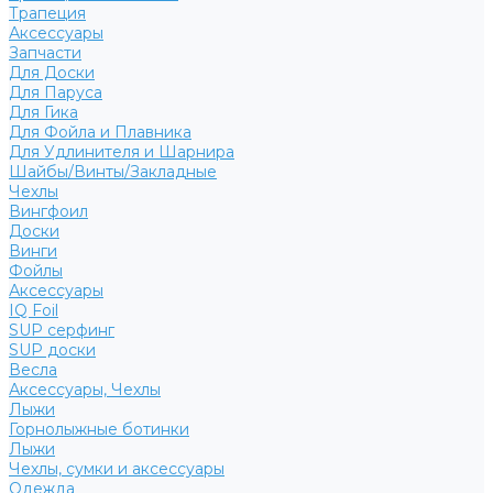
Трапеция
Аксессуары
Запчасти
Для Доски
Для Паруса
Для Гика
Для Фойла и Плавника
Для Удлинителя и Шарнира
Шайбы/Винты/Закладные
Чехлы
Вингфоил
Доски
Винги
Фойлы
Аксессуары
IQ Foil
SUP серфинг
SUP доски
Весла
Аксессуары, Чехлы
Лыжи
Горнолыжные ботинки
Лыжи
Чехлы, сумки и аксессуары
Одежда