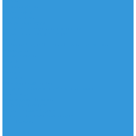
Шорты
Головные уборы
Гидроодежда
Гидрокостюмы
Неопреновая обувь
Перчатки для водных видов спорта
Гидрошлемы, повязки, шапки
Пончо
Футболки / Боди / Шорты / Штаны Неопреновые
Аксессуары
Ароматизаторы
Брелки
Жилеты
Модели
Наклейки
Очки солнцезащитные
Подушки на багажник / Увязочные ремни
Рем. комплект
Термокружки, Термосы
Учебная литература
Чехлы / рюкзаки / сумки
Шлем для водных видов спорта
Экшн-Камеры
...
Виндсерфинг