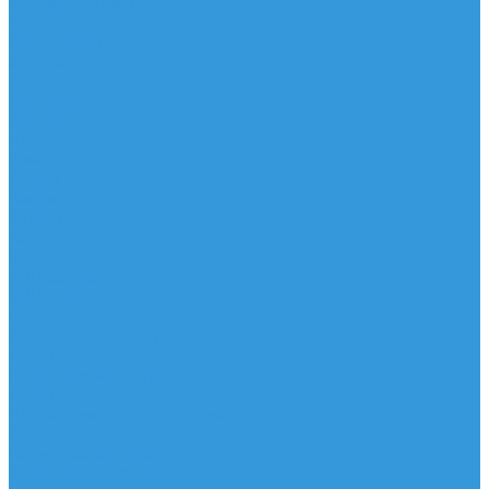
Трапеционные петли
Трапеция
Аксессуары
Запчасти
Для Доски
Для Паруса
Для Гика
Чехлы
Вингфоил
Доски
Винги
Фойлы
Аксессуары
IQ Foil
SUP серфинг
SUP доски
Весла
Аксессуары, Чехлы
Лыжи
Горнолыжные ботинки
Лыжи
Чехлы, сумки и аксессуары
Одежда
Горнолыжная одежда
Футболки / Термобелье