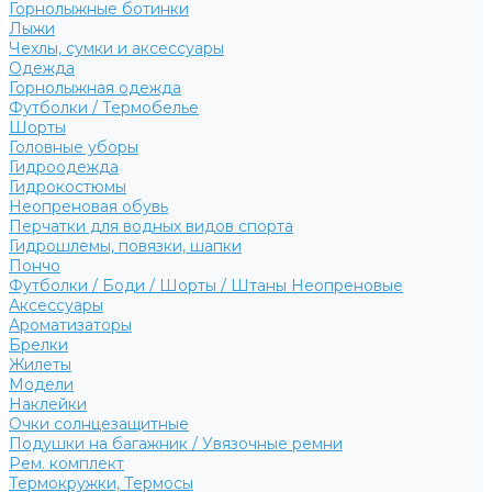
Горнолыжные ботинки
Лыжи
Чехлы, сумки и аксессуары
Одежда
Горнолыжная одежда
Футболки / Термобелье
Шорты
Головные уборы
Гидроодежда
Гидрокостюмы
Неопреновая обувь
Перчатки для водных видов спорта
Гидрошлемы, повязки, шапки
Пончо
Футболки / Боди / Шорты / Штаны Неопреновые
Аксессуары
Ароматизаторы
Брелки
Жилеты
Модели
Наклейки
Очки солнцезащитные
Подушки на багажник / Увязочные ремни
Рем. комплект
Термокружки, Термосы