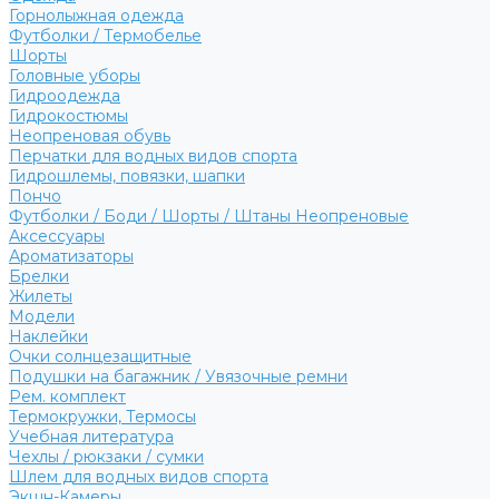
Горнолыжная одежда
Футболки / Термобелье
Шорты
Головные уборы
Гидроодежда
Гидрокостюмы
Неопреновая обувь
Перчатки для водных видов спорта
Гидрошлемы, повязки, шапки
Пончо
Футболки / Боди / Шорты / Штаны Неопреновые
Аксессуары
Ароматизаторы
Брелки
Жилеты
Модели
Наклейки
Очки солнцезащитные
Подушки на багажник / Увязочные ремни
Рем. комплект
Термокружки, Термосы
Учебная литература
Чехлы / рюкзаки / сумки
Шлем для водных видов спорта
Экшн-Камеры