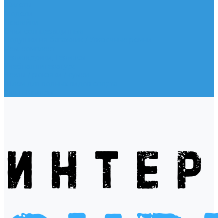
Жилеты
Модели
Наклейки
Очки солнцезащитные
Подушки на багажник / Увязочные ремни
Рем. комплект
Термокружки, Термосы
Учебная литература
Чехлы / рюкзаки / сумки
Шлем для водных видов спорта
Экшн-Камеры