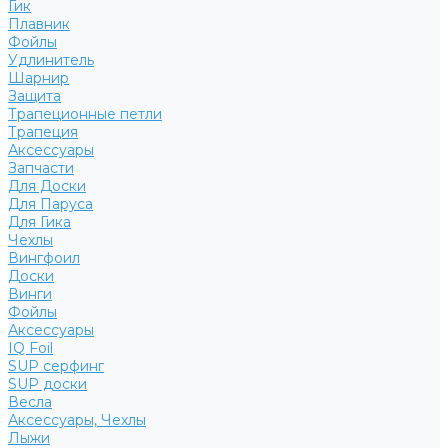
Гик
Плавник
Фойлы
Удлинитель
Шарнир
Защита
Трапеционные петли
Трапеция
Аксессуары
Запчасти
Для Доски
Для Паруса
Для Гика
Чехлы
Вингфоил
Доски
Винги
Фойлы
Аксессуары
IQ Foil
SUP серфинг
SUP доски
Весла
Аксессуары, Чехлы
Лыжи