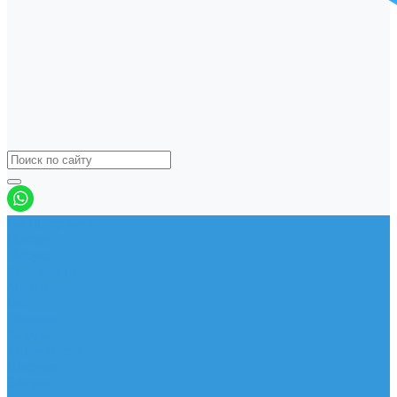
Виндсерфинг
Доски
Паруса
Комплекты
Мачты
Гик
Плавник
Фойлы
Удлинитель
Шарнир
Защита