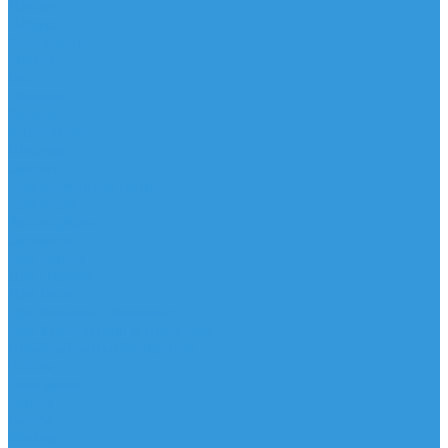
Доски
Паруса
Комплекты
Мачты
Гик
Плавник
Фойлы
Удлинитель
Шарнир
Защита
Трапеционные петли
Трапеция
Аксессуары
Запчасти
Для Доски
Для Паруса
Для Гика
Для Фойла и Плавника
Для Удлинителя и Шарнира
Шайбы/Винты/Закладные
Чехлы
Вингфоил
Доски
Винги
Фойлы