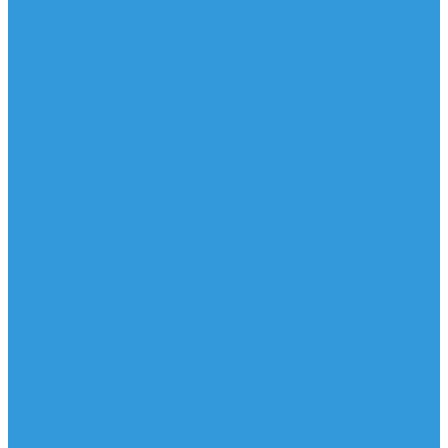
Аксессуары
IQ Foil
SUP серфинг
SUP доски
Весла
Аксессуары, Чехлы
Лыжи
Горнолыжные ботинки
Лыжи
Чехлы, сумки и аксессуары
Одежда
Горнолыжная одежда
Футболки / Термобелье
Шорты
Головные уборы
Гидроодежда
Гидрокостюмы
Неопреновая обувь
Перчатки для водных видов спорта
Гидрошлемы, повязки, шапки
Пончо
Футболки / Боди / Шорты / Штаны Неопреновые
Аксессуары
Ароматизаторы
Брелки