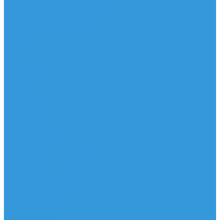
Для Фойла и Плавника
Для Удлинителя и Шарнира
Шайбы/Винты/Закладные
Чехлы
Вингфоил
Доски
Винги
Фойлы
Аксессуары
IQ Foil
SUP серфинг
SUP доски
Весла
Аксессуары, Чехлы
Лыжи
Горнолыжные ботинки
Лыжи
Чехлы, сумки и аксессуары
Одежда
Горнолыжная одежда
Футболки / Термобелье
Шорты
Головные уборы
Гидроодежда
Гидрокостюмы