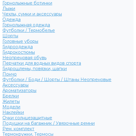
Горнолыжные ботинки
Лыжи
Чехлы, сумки и аксессуары
Одежда
Горнолыжная одежда
Футболки / Термобелье
Шорты
Головные уборы
Гидроодежда
Гидрокостюмы
Неопреновая обувь
Перчатки для водных видов спорта
Гидрошлемы, повязки, шапки
Пончо
Футболки / Боди / Шорты / Штаны Неопреновые
Аксессуары
Ароматизаторы
Брелки
Жилеты
Модели
Наклейки
Очки солнцезащитные
Подушки на багажник / Увязочные ремни
Рем. комплект
Термокружки, Термосы