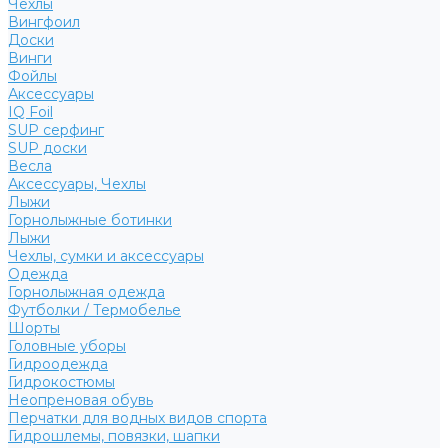
Чехлы
Вингфоил
Доски
Винги
Фойлы
Аксессуары
IQ Foil
SUP серфинг
SUP доски
Весла
Аксессуары, Чехлы
Лыжи
Горнолыжные ботинки
Лыжи
Чехлы, сумки и аксессуары
Одежда
Горнолыжная одежда
Футболки / Термобелье
Шорты
Головные уборы
Гидроодежда
Гидрокостюмы
Неопреновая обувь
Перчатки для водных видов спорта
Гидрошлемы, повязки, шапки