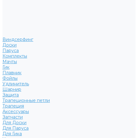
Виндсерфинг
Доски
Паруса
Комплекты
Мачты
Гик
Плавник
Фойлы
Удлинитель
Шарнир
Защита
Трапеционные петли
Трапеция
Аксессуары
Запчасти
Для Доски
Для Паруса
Для Гика