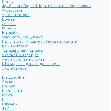
Пончо
Футболки / Боди / Шорты / Штаны Неопреновые
Аксессуары
Ароматизаторы
Брелки
Жилеты
Модели
Наклейки
Очки солнцезащитные
Подушки на багажник / Увязочные ремни
Рем. комплект
Термокружки, Термосы
Учебная литература
Чехлы / рюкзаки / сумки
Шлем для водных видов спорта
Экшн-Камеры
...
Виндсерфинг
Доски
Паруса
Комплекты
Мачты
Гик
Плавник
Фойлы