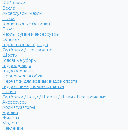
SUP доски
Весла
Аксессуары, Чехлы
Лыжи
Горнолыжные ботинки
Лыжи
Чехлы, сумки и аксессуары
Одежда
Горнолыжная одежда
Футболки / Термобелье
Шорты
Головные уборы
Гидроодежда
Гидрокостюмы
Неопреновая обувь
Перчатки для водных видов спорта
Гидрошлемы, повязки, шапки
Пончо
Футболки / Боди / Шорты / Штаны Неопреновые
Аксессуары
Ароматизаторы
Брелки
Жилеты
Модели
Наклейки