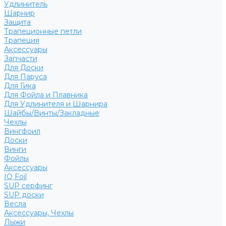
Удлинитель
Шарнир
Защита
Трапеционные петли
Трапеция
Аксессуары
Запчасти
Для Доски
Для Паруса
Для Гика
Для Фойла и Плавника
Для Удлинителя и Шарнира
Шайбы/Винты/Закладные
Чехлы
Вингфоил
Доски
Винги
Фойлы
Аксессуары
IQ Foil
SUP серфинг
SUP доски
Весла
Аксессуары, Чехлы
Лыжи