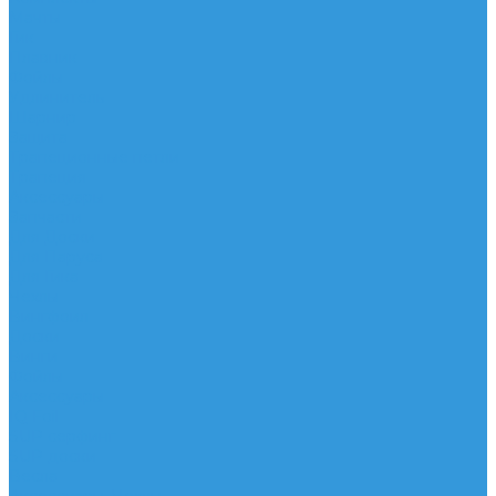
Мачты
Гик
Плавник
Фойлы
Удлинитель
Шарнир
Защита
Трапеционные петли
Трапеция
Аксессуары
Запчасти
Для Доски
Для Паруса
Для Гика
Чехлы
Вингфоил
Доски
Винги
Фойлы
Аксессуары
IQ Foil
SUP серфинг
SUP доски
Весла