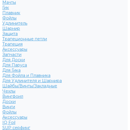
Мачты
Гик
Плавник
Фойлы
Удлинитель
Шарнир
Защита
Трапеционные петли
Трапеция
Аксессуары
Запчасти
Для Доски
Для Паруса
Для Гика
Для Фойла и Плавника
Для Удлинителя и Шарнира
Шайбы/Винты/Закладные
Чехлы
Вингфоил
Доски
Винги
Фойлы
Аксессуары
IQ Foil
SUP серфинг