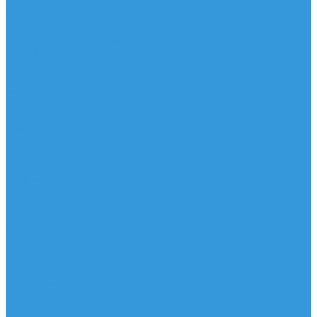
Рем. комплект
Термокружки, Термосы
Учебная литература
Чехлы / рюкзаки / сумки
Шлем для водных видов спорта
Экшн-Камеры
...
Виндсерфинг
Доски
Паруса
Комплекты
Мачты
Гик
Плавник
Фойлы
Удлинитель
Шарнир
Защита
Трапеционные петли
Трапеция
Аксессуары
Запчасти
Для Доски
Для Паруса
Для Гика