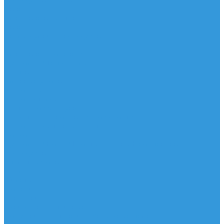
Аксессуары, Чехлы
Лыжи
Горнолыжные ботинки
Лыжи
Чехлы, сумки и аксессуары
Одежда
Горнолыжная одежда
Футболки / Термобелье
Шорты
Головные уборы
Гидроодежда
Гидрокостюмы
Неопреновая обувь
Перчатки для водных видов спорта
Гидрошлемы, повязки, шапки
Пончо
Футболки / Боди / Шорты / Штаны Неопреновые
Аксессуары
Ароматизаторы
Брелки
Жилеты
Модели
Наклейки
Очки солнцезащитные
Подушки на багажник / Увязочные ремни