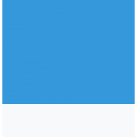
Неопреновая обувь
Перчатки для водных видов спорта
Гидрошлемы, повязки, шапки
Пончо
Футболки / Боди / Шорты / Штаны Неопреновые
Аксессуары
Ароматизаторы
Брелки
Жилеты
Модели
Наклейки
Очки солнцезащитные
Подушки на багажник / Увязочные ремни
Рем. комплект
Термокружки, Термосы
Учебная литература
Чехлы / рюкзаки / сумки
Шлем для водных видов спорта
Экшн-Камеры