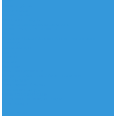
Шорты
Головные уборы
Гидроодежда
Гидрокостюмы
Неопреновая обувь
Перчатки для водных видов спорта
Гидрошлемы, повязки, шапки
Пончо
Футболки / Боди / Шорты / Штаны Неопреновые
Аксессуары
Ароматизаторы
Брелки
Жилеты
Модели
Наклейки
Очки солнцезащитные
Подушки на багажник / Увязочные ремни
Рем. комплект
Термокружки, Термосы
Учебная литература
Чехлы / рюкзаки / сумки
Шлем для водных видов спорта
Экшн-Камеры
...
Виндсерфинг