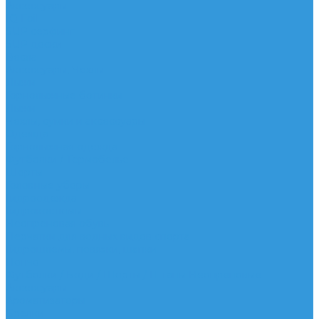
Аксессуары
IQ Foil
SUP серфинг
SUP доски
Весла
Аксессуары, Чехлы
Лыжи
Горнолыжные ботинки
Лыжи
Чехлы, сумки и аксессуары
Одежда
Горнолыжная одежда
Футболки / Термобелье
Шорты
Головные уборы
Гидроодежда
Гидрокостюмы
Неопреновая обувь
Перчатки для водных видов спорта
Гидрошлемы, повязки, шапки
Пончо
Футболки / Боди / Шорты / Штаны Неопреновые
Аксессуары
Ароматизаторы
Брелки