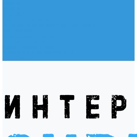
Жилеты
Модели
Наклейки
Очки солнцезащитные
Подушки на багажник / Увязочные ремни
Рем. комплект
Термокружки, Термосы
Учебная литература
Чехлы / рюкзаки / сумки
Шлем для водных видов спорта
Экшн-Камеры