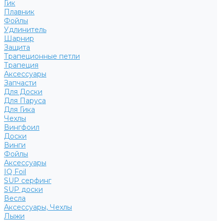
Гик
Плавник
Фойлы
Удлинитель
Шарнир
Защита
Трапеционные петли
Трапеция
Аксессуары
Запчасти
Для Доски
Для Паруса
Для Гика
Чехлы
Вингфоил
Доски
Винги
Фойлы
Аксессуары
IQ Foil
SUP серфинг
SUP доски
Весла
Аксессуары, Чехлы
Лыжи