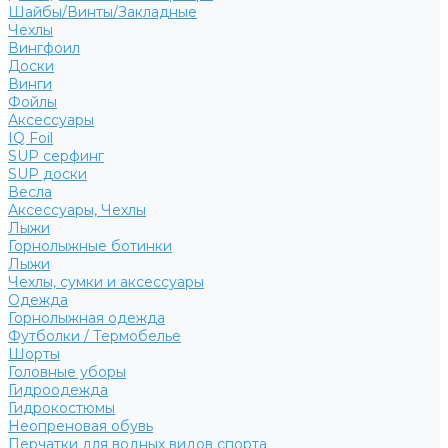
Шайбы/Винты/Закладные
Чехлы
Вингфоил
Доски
Винги
Фойлы
Аксессуары
IQ Foil
SUP серфинг
SUP доски
Весла
Аксессуары, Чехлы
Лыжи
Горнолыжные ботинки
Лыжи
Чехлы, сумки и аксессуары
Одежда
Горнолыжная одежда
Футболки / Термобелье
Шорты
Головные уборы
Гидроодежда
Гидрокостюмы
Неопреновая обувь
Перчатки для водных видов спорта