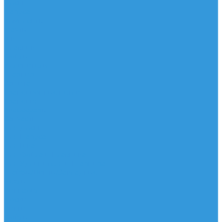
Доски
Паруса
Комплекты
Мачты
Гик
Плавник
Фойлы
Удлинитель
Шарнир
Защита
Трапеционные петли
Трапеция
Аксессуары
Запчасти
Для Доски
Для Паруса
Для Гика
Для Фойла и Плавника
Для Удлинителя и Шарнира
Шайбы/Винты/Закладные
Чехлы
Вингфоил
Доски
Винги
Фойлы