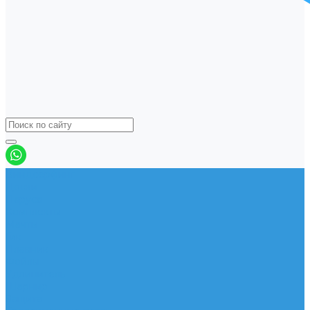
Виндсерфинг
Доски
Паруса
Комплекты
Мачты
Гик
Плавник
Фойлы
Удлинитель
Шарнир
Защита