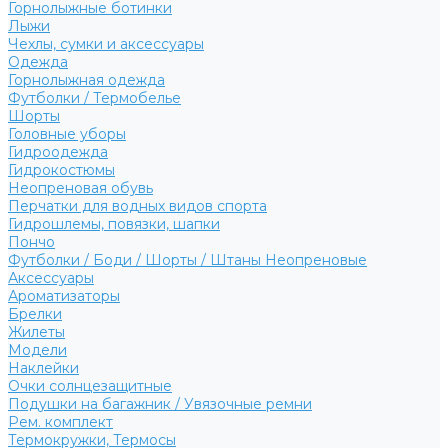
Горнолыжные ботинки
Лыжи
Чехлы, сумки и аксессуары
Одежда
Горнолыжная одежда
Футболки / Термобелье
Шорты
Головные уборы
Гидроодежда
Гидрокостюмы
Неопреновая обувь
Перчатки для водных видов спорта
Гидрошлемы, повязки, шапки
Пончо
Футболки / Боди / Шорты / Штаны Неопреновые
Аксессуары
Ароматизаторы
Брелки
Жилеты
Модели
Наклейки
Очки солнцезащитные
Подушки на багажник / Увязочные ремни
Рем. комплект
Термокружки, Термосы