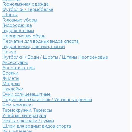
Горнолыжная одежда
Футболки / Термобелье
Шорты
Головные уборы
Гидроодежда
Гидрокостюмы
Неопреновая обувь
Перчатки для водных видов спорта
Гидрошлемы, повязки, шапки
Пончо
Футболки / Боди / Шорты / Штаны Неопреновые
Аксессуары
Ароматизаторы
Брелки
Жилеты
Модели
Наклейки
Очки солнцезащитные
Подушки на багажник / Увязочные ремни
Рем. комплект
Термокружки, Термосы
Учебная литература
Чехлы / рюкзаки / сумки
Шлем для водных видов спорта
Экшн-Камеры