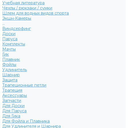
Учебная литература
Чехлы / рюкзаки / сумки
Шлем для водных видов спорта
Экшн-Камеры
...
Виндсерфинг
Доски
Паруса
Комплекты
Мачты
Гик
Плавник
Фойлы
Удлинитель
Шарнир
Защита
Трапеционные петли
Трапеция
Аксессуары
Запчасти
Для Доски
Для Паруса
Для Гика
Для Фойла и Плавника
Для Удлинителя и Шарнира