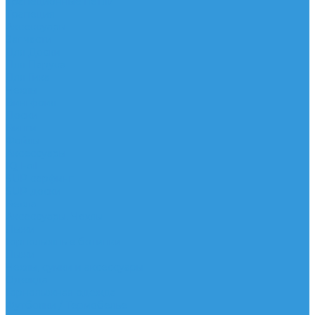
Трапеционные петли
Трапеция
Аксессуары
Запчасти
Для Доски
Для Паруса
Для Гика
Чехлы
Вингфоил
Доски
Винги
Фойлы
Аксессуары
IQ Foil
SUP серфинг
SUP доски
Весла
Аксессуары, Чехлы
Лыжи
Горнолыжные ботинки
Лыжи
Чехлы, сумки и аксессуары
Одежда
Горнолыжная одежда
Футболки / Термобелье