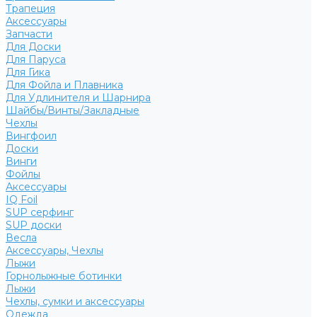
Трапеция
Аксессуары
Запчасти
Для Доски
Для Паруса
Для Гика
Для Фойла и Плавника
Для Удлинителя и Шарнира
Шайбы/Винты/Закладные
Чехлы
Вингфоил
Доски
Винги
Фойлы
Аксессуары
IQ Foil
SUP серфинг
SUP доски
Весла
Аксессуары, Чехлы
Лыжи
Горнолыжные ботинки
Лыжи
Чехлы, сумки и аксессуары
Одежда