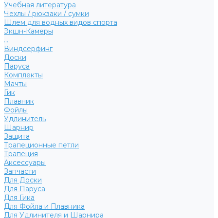
Учебная литература
Чехлы / рюкзаки / сумки
Шлем для водных видов спорта
Экшн-Камеры
...
Виндсерфинг
Доски
Паруса
Комплекты
Мачты
Гик
Плавник
Фойлы
Удлинитель
Шарнир
Защита
Трапеционные петли
Трапеция
Аксессуары
Запчасти
Для Доски
Для Паруса
Для Гика
Для Фойла и Плавника
Для Удлинителя и Шарнира