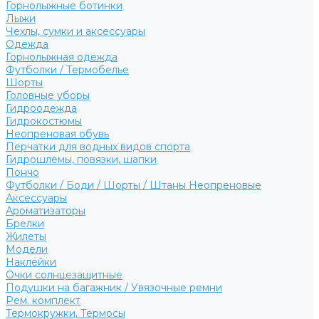
Горнолыжные ботинки
Лыжи
Чехлы, сумки и аксессуары
Одежда
Горнолыжная одежда
Футболки / Термобелье
Шорты
Головные уборы
Гидроодежда
Гидрокостюмы
Неопреновая обувь
Перчатки для водных видов спорта
Гидрошлемы, повязки, шапки
Пончо
Футболки / Боди / Шорты / Штаны Неопреновые
Аксессуары
Ароматизаторы
Брелки
Жилеты
Модели
Наклейки
Очки солнцезащитные
Подушки на багажник / Увязочные ремни
Рем. комплект
Термокружки, Термосы