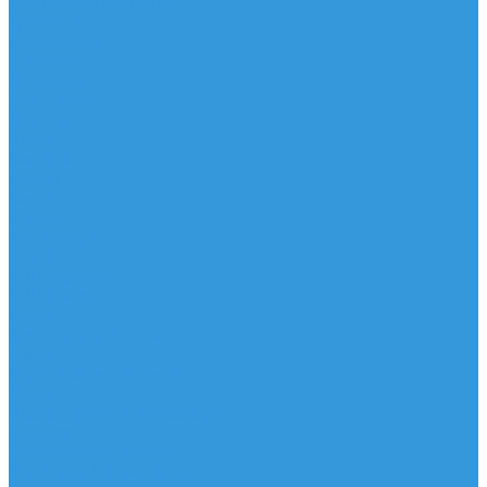
Трапеционные петли
Трапеция
Аксессуары
Запчасти
Для Доски
Для Паруса
Для Гика
Чехлы
Вингфоил
Доски
Винги
Фойлы
Аксессуары
IQ Foil
SUP серфинг
SUP доски
Весла
Аксессуары, Чехлы
Лыжи
Горнолыжные ботинки
Лыжи
Чехлы, сумки и аксессуары
Одежда
Горнолыжная одежда
Футболки / Термобелье