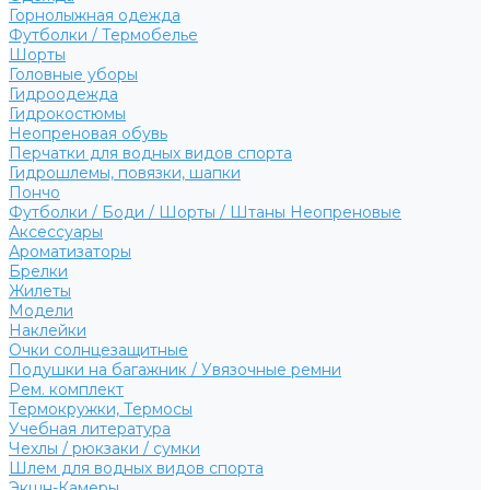
Горнолыжная одежда
Футболки / Термобелье
Шорты
Головные уборы
Гидроодежда
Гидрокостюмы
Неопреновая обувь
Перчатки для водных видов спорта
Гидрошлемы, повязки, шапки
Пончо
Футболки / Боди / Шорты / Штаны Неопреновые
Аксессуары
Ароматизаторы
Брелки
Жилеты
Модели
Наклейки
Очки солнцезащитные
Подушки на багажник / Увязочные ремни
Рем. комплект
Термокружки, Термосы
Учебная литература
Чехлы / рюкзаки / сумки
Шлем для водных видов спорта
Экшн-Камеры