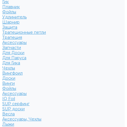
Гик
Плавник
Фойлы
Удлинитель
Шарнир
Защита
Трапеционные петли
Трапеция
Аксессуары
Запчасти
Для Доски
Для Паруса
Для Гика
Чехлы
Вингфоил
Доски
Винги
Фойлы
Аксессуары
IQ Foil
SUP серфинг
SUP доски
Весла
Аксессуары, Чехлы
Лыжи