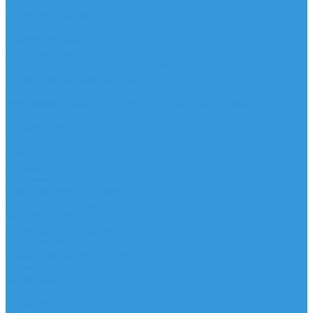
Шорты
Головные уборы
Гидроодежда
Гидрокостюмы
Неопреновая обувь
Перчатки для водных видов спорта
Гидрошлемы, повязки, шапки
Пончо
Футболки / Боди / Шорты / Штаны Неопреновые
Аксессуары
Ароматизаторы
Брелки
Жилеты
Модели
Наклейки
Очки солнцезащитные
Подушки на багажник / Увязочные ремни
Рем. комплект
Термокружки, Термосы
Учебная литература
Чехлы / рюкзаки / сумки
Шлем для водных видов спорта
Экшн-Камеры
...
Виндсерфинг