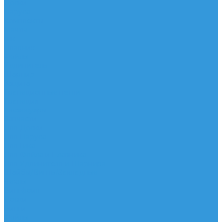
Доски
Паруса
Комплекты
Мачты
Гик
Плавник
Фойлы
Удлинитель
Шарнир
Защита
Трапеционные петли
Трапеция
Аксессуары
Запчасти
Для Доски
Для Паруса
Для Гика
Для Фойла и Плавника
Для Удлинителя и Шарнира
Шайбы/Винты/Закладные
Чехлы
Вингфоил
Доски
Винги
Фойлы