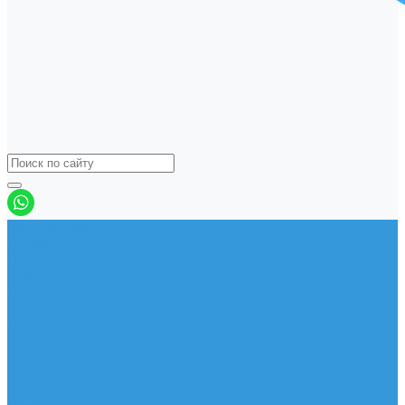
Виндсерфинг
Доски
Паруса
Комплекты
Мачты
Гик
Плавник
Фойлы
Удлинитель
Шарнир
Защита