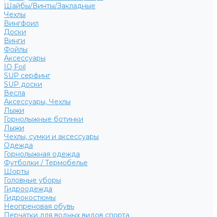
Шайбы/Винты/Закладные
Чехлы
Вингфоил
Доски
Винги
Фойлы
Аксессуары
IQ Foil
SUP серфинг
SUP доски
Весла
Аксессуары, Чехлы
Лыжи
Горнолыжные ботинки
Лыжи
Чехлы, сумки и аксессуары
Одежда
Горнолыжная одежда
Футболки / Термобелье
Шорты
Головные уборы
Гидроодежда
Гидрокостюмы
Неопреновая обувь
Перчатки для водных видов спорта