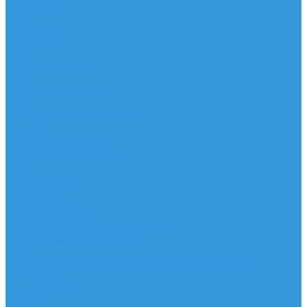
Аксессуары
IQ Foil
SUP серфинг
SUP доски
Весла
Аксессуары, Чехлы
Лыжи
Горнолыжные ботинки
Лыжи
Чехлы, сумки и аксессуары
Одежда
Горнолыжная одежда
Футболки / Термобелье
Шорты
Головные уборы
Гидроодежда
Гидрокостюмы
Неопреновая обувь
Перчатки для водных видов спорта
Гидрошлемы, повязки, шапки
Пончо
Футболки / Боди / Шорты / Штаны Неопреновые
Аксессуары
Ароматизаторы
Брелки