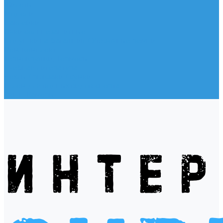
Жилеты
Модели
Наклейки
Очки солнцезащитные
Подушки на багажник / Увязочные ремни
Рем. комплект
Термокружки, Термосы
Учебная литература
Чехлы / рюкзаки / сумки
Шлем для водных видов спорта
Экшн-Камеры