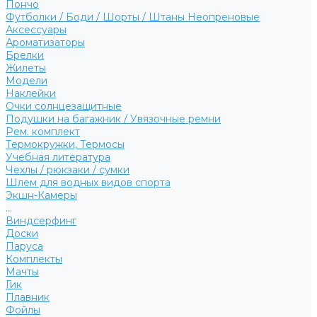
Пончо
Футболки / Боди / Шорты / Штаны Неопреновые
Аксессуары
Ароматизаторы
Брелки
Жилеты
Модели
Наклейки
Очки солнцезащитные
Подушки на багажник / Увязочные ремни
Рем. комплект
Термокружки, Термосы
Учебная литература
Чехлы / рюкзаки / сумки
Шлем для водных видов спорта
Экшн-Камеры
...
Виндсерфинг
Доски
Паруса
Комплекты
Мачты
Гик
Плавник
Фойлы