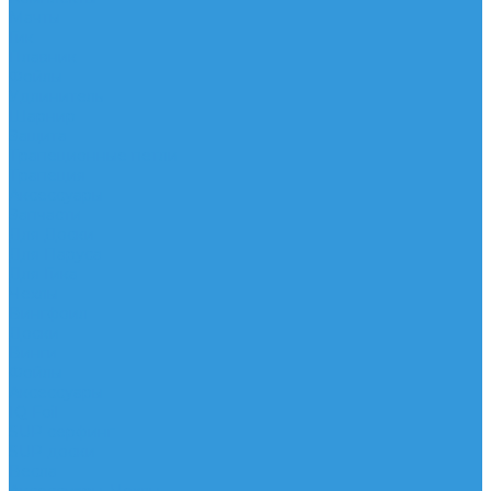
Мачты
Гик
Плавник
Фойлы
Удлинитель
Шарнир
Защита
Трапеционные петли
Трапеция
Аксессуары
Запчасти
Для Доски
Для Паруса
Для Гика
Чехлы
Вингфоил
Доски
Винги
Фойлы
Аксессуары
IQ Foil
SUP серфинг
SUP доски
Весла