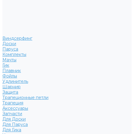
Виндсерфинг
Доски
Паруса
Комплекты
Мачты
Гик
Плавник
Фойлы
Удлинитель
Шарнир
Защита
Трапеционные петли
Трапеция
Аксессуары
Запчасти
Для Доски
Для Паруса
Для Гика