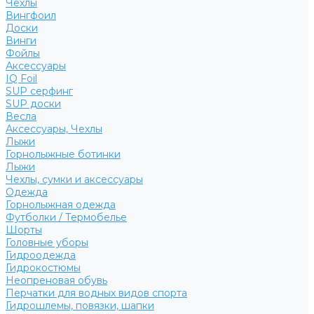
Чехлы
Вингфоил
Доски
Винги
Фойлы
Аксессуары
IQ Foil
SUP серфинг
SUP доски
Весла
Аксессуары, Чехлы
Лыжи
Горнолыжные ботинки
Лыжи
Чехлы, сумки и аксессуары
Одежда
Горнолыжная одежда
Футболки / Термобелье
Шорты
Головные уборы
Гидроодежда
Гидрокостюмы
Неопреновая обувь
Перчатки для водных видов спорта
Гидрошлемы, повязки, шапки