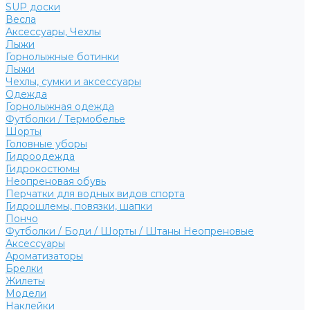
SUP доски
Весла
Аксессуары, Чехлы
Лыжи
Горнолыжные ботинки
Лыжи
Чехлы, сумки и аксессуары
Одежда
Горнолыжная одежда
Футболки / Термобелье
Шорты
Головные уборы
Гидроодежда
Гидрокостюмы
Неопреновая обувь
Перчатки для водных видов спорта
Гидрошлемы, повязки, шапки
Пончо
Футболки / Боди / Шорты / Штаны Неопреновые
Аксессуары
Ароматизаторы
Брелки
Жилеты
Модели
Наклейки