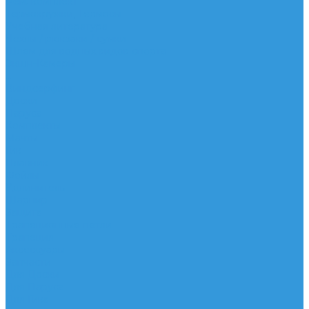
Рем. комплект
Термокружки, Термосы
Учебная литература
Чехлы / рюкзаки / сумки
Шлем для водных видов спорта
Экшн-Камеры
...
Виндсерфинг
Доски
Паруса
Комплекты
Мачты
Гик
Плавник
Фойлы
Удлинитель
Шарнир
Защита
Трапеционные петли
Трапеция
Аксессуары
Запчасти
Для Доски
Для Паруса
Для Гика