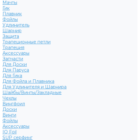
Мачты
Гик
Плавник
Фойлы
Удлинитель
Шарнир
Защита
Трапеционные петли
Трапеция
Аксессуары
Запчасти
Для Доски
Для Паруса
Для Гика
Для Фойла и Плавника
Для Удлинителя и Шарнира
Шайбы/Винты/Закладные
Чехлы
Вингфоил
Доски
Винги
Фойлы
Аксессуары
IQ Foil
SUP серфинг