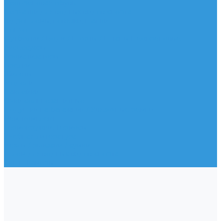
Неопреновая обувь
Перчатки для водных видов спорта
Гидрошлемы, повязки, шапки
Пончо
Футболки / Боди / Шорты / Штаны Неопреновые
Аксессуары
Ароматизаторы
Брелки
Жилеты
Модели
Наклейки
Очки солнцезащитные
Подушки на багажник / Увязочные ремни
Рем. комплект
Термокружки, Термосы
Учебная литература
Чехлы / рюкзаки / сумки
Шлем для водных видов спорта
Экшн-Камеры