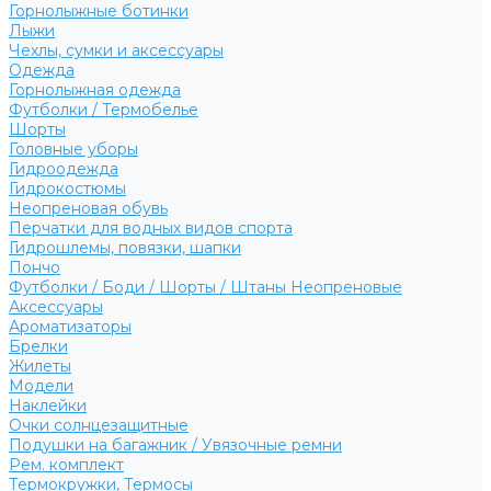
Горнолыжные ботинки
Лыжи
Чехлы, сумки и аксессуары
Одежда
Горнолыжная одежда
Футболки / Термобелье
Шорты
Головные уборы
Гидроодежда
Гидрокостюмы
Неопреновая обувь
Перчатки для водных видов спорта
Гидрошлемы, повязки, шапки
Пончо
Футболки / Боди / Шорты / Штаны Неопреновые
Аксессуары
Ароматизаторы
Брелки
Жилеты
Модели
Наклейки
Очки солнцезащитные
Подушки на багажник / Увязочные ремни
Рем. комплект
Термокружки, Термосы