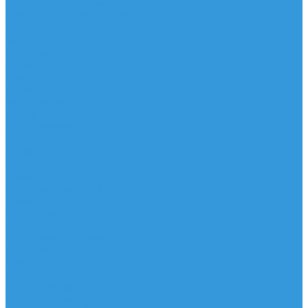
Для Фойла и Плавника
Для Удлинителя и Шарнира
Шайбы/Винты/Закладные
Чехлы
Вингфоил
Доски
Винги
Фойлы
Аксессуары
IQ Foil
SUP серфинг
SUP доски
Весла
Аксессуары, Чехлы
Лыжи
Горнолыжные ботинки
Лыжи
Чехлы, сумки и аксессуары
Одежда
Горнолыжная одежда
Футболки / Термобелье
Шорты
Головные уборы
Гидроодежда
Гидрокостюмы