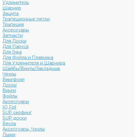
Удлинитель
Шарнир
Защита
Трапеционные петли
Трапеция
Аксессуары
Запчасти
Для Доски
Для Паруса
Для Гика
Для Фойла и Плавника
Для Удлинителя и Шарнира
Шайбы/Винты/Закладные
Чехлы
Вингфоил
Доски
Винги
Фойлы
Аксессуары
IQ Foil
SUP серфинг
SUP доски
Весла
Аксессуары, Чехлы
Лыжи