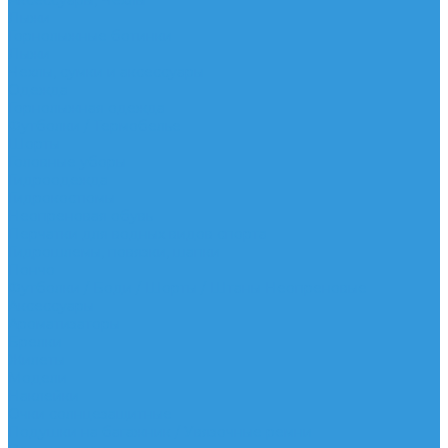
Аксессуары, Чехлы
Лыжи
Горнолыжные ботинки
Лыжи
Чехлы, сумки и аксессуары
Одежда
Горнолыжная одежда
Футболки / Термобелье
Шорты
Головные уборы
Гидроодежда
Гидрокостюмы
Неопреновая обувь
Перчатки для водных видов спорта
Гидрошлемы, повязки, шапки
Пончо
Футболки / Боди / Шорты / Штаны Неопреновые
Аксессуары
Ароматизаторы
Брелки
Жилеты
Модели
Наклейки
Очки солнцезащитные
Подушки на багажник / Увязочные ремни