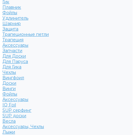
Гик
Плавник
Фойлы
Удлинитель
Шарнир
Защита
Трапеционные петли
Трапеция
Аксессуары
Запчасти
Для Доски
Для Паруса
Для Гика
Чехлы
Вингфоил
Доски
Винги
Фойлы
Аксессуары
IQ Foil
SUP серфинг
SUP доски
Весла
Аксессуары, Чехлы
Лыжи