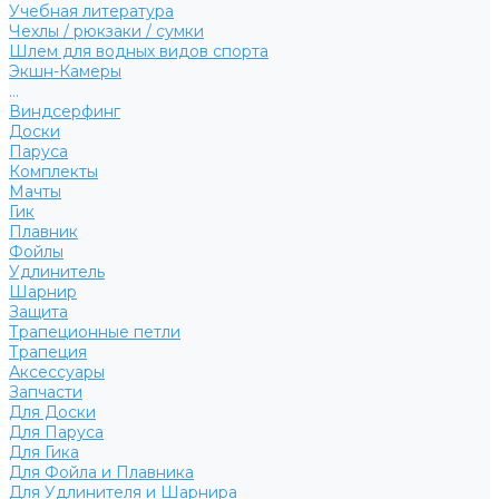
Учебная литература
Чехлы / рюкзаки / сумки
Шлем для водных видов спорта
Экшн-Камеры
...
Виндсерфинг
Доски
Паруса
Комплекты
Мачты
Гик
Плавник
Фойлы
Удлинитель
Шарнир
Защита
Трапеционные петли
Трапеция
Аксессуары
Запчасти
Для Доски
Для Паруса
Для Гика
Для Фойла и Плавника
Для Удлинителя и Шарнира