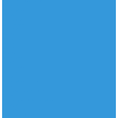
Трапеционные петли
Трапеция
Аксессуары
Запчасти
Для Доски
Для Паруса
Для Гика
Чехлы
Вингфоил
Доски
Винги
Фойлы
Аксессуары
IQ Foil
SUP серфинг
SUP доски
Весла
Аксессуары, Чехлы
Лыжи
Горнолыжные ботинки
Лыжи
Чехлы, сумки и аксессуары
Одежда
Горнолыжная одежда
Футболки / Термобелье