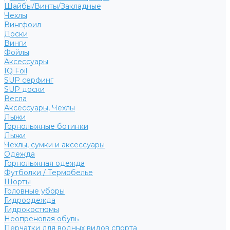
Шайбы/Винты/Закладные
Чехлы
Вингфоил
Доски
Винги
Фойлы
Аксессуары
IQ Foil
SUP серфинг
SUP доски
Весла
Аксессуары, Чехлы
Лыжи
Горнолыжные ботинки
Лыжи
Чехлы, сумки и аксессуары
Одежда
Горнолыжная одежда
Футболки / Термобелье
Шорты
Головные уборы
Гидроодежда
Гидрокостюмы
Неопреновая обувь
Перчатки для водных видов спорта