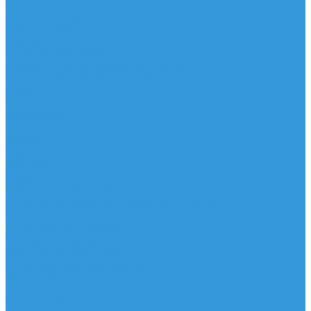
Шорты
Головные уборы
Гидроодежда
Гидрокостюмы
Неопреновая обувь
Перчатки для водных видов спорта
Гидрошлемы, повязки, шапки
Пончо
Футболки / Боди / Шорты / Штаны Неопреновые
Аксессуары
Ароматизаторы
Брелки
Жилеты
Модели
Наклейки
Очки солнцезащитные
Подушки на багажник / Увязочные ремни
Рем. комплект
Термокружки, Термосы
Учебная литература
Чехлы / рюкзаки / сумки
Шлем для водных видов спорта
Экшн-Камеры
...
Виндсерфинг