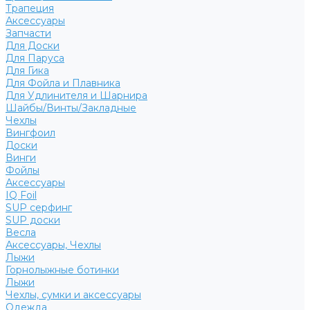
Трапеция
Аксессуары
Запчасти
Для Доски
Для Паруса
Для Гика
Для Фойла и Плавника
Для Удлинителя и Шарнира
Шайбы/Винты/Закладные
Чехлы
Вингфоил
Доски
Винги
Фойлы
Аксессуары
IQ Foil
SUP серфинг
SUP доски
Весла
Аксессуары, Чехлы
Лыжи
Горнолыжные ботинки
Лыжи
Чехлы, сумки и аксессуары
Одежда