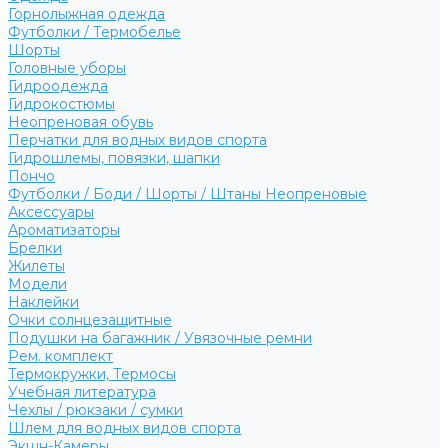
Горнолыжная одежда
Футболки / Термобелье
Шорты
Головные уборы
Гидроодежда
Гидрокостюмы
Неопреновая обувь
Перчатки для водных видов спорта
Гидрошлемы, повязки, шапки
Пончо
Футболки / Боди / Шорты / Штаны Неопреновые
Аксессуары
Ароматизаторы
Брелки
Жилеты
Модели
Наклейки
Очки солнцезащитные
Подушки на багажник / Увязочные ремни
Рем. комплект
Термокружки, Термосы
Учебная литература
Чехлы / рюкзаки / сумки
Шлем для водных видов спорта
Экшн-Камеры