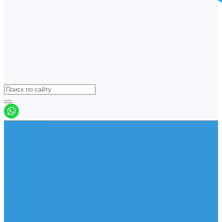
Виндсерфинг
Доски
Паруса
Комплекты
Мачты
Гик
Плавник
Фойлы
Удлинитель
Шарнир
Защита