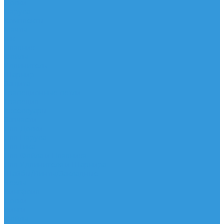
Доски
Паруса
Комплекты
Мачты
Гик
Плавник
Фойлы
Удлинитель
Шарнир
Защита
Трапеционные петли
Трапеция
Аксессуары
Запчасти
Для Доски
Для Паруса
Для Гика
Для Фойла и Плавника
Для Удлинителя и Шарнира
Шайбы/Винты/Закладные
Чехлы
Вингфоил
Доски
Винги
Фойлы