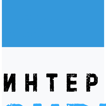
Жилеты
Модели
Наклейки
Очки солнцезащитные
Подушки на багажник / Увязочные ремни
Рем. комплект
Термокружки, Термосы
Учебная литература
Чехлы / рюкзаки / сумки
Шлем для водных видов спорта
Экшн-Камеры