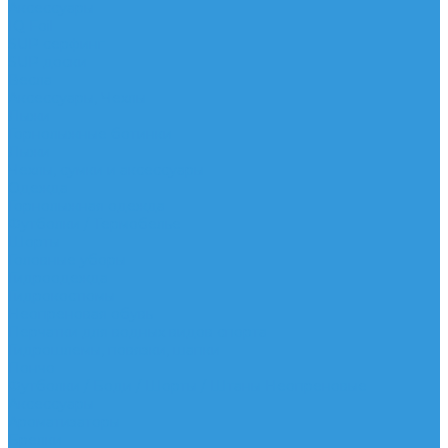
Аксессуары
IQ Foil
SUP серфинг
SUP доски
Весла
Аксессуары, Чехлы
Лыжи
Горнолыжные ботинки
Лыжи
Чехлы, сумки и аксессуары
Одежда
Горнолыжная одежда
Футболки / Термобелье
Шорты
Головные уборы
Гидроодежда
Гидрокостюмы
Неопреновая обувь
Перчатки для водных видов спорта
Гидрошлемы, повязки, шапки
Пончо
Футболки / Боди / Шорты / Штаны Неопреновые
Аксессуары
Ароматизаторы
Брелки