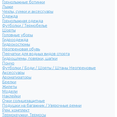
Горнолыжные ботинки
Лыжи
Чехлы, сумки и аксессуары
Одежда
Горнолыжная одежда
Футболки / Термобелье
Шорты
Головные уборы
Гидроодежда
Гидрокостюмы
Неопреновая обувь
Перчатки для водных видов спорта
Гидрошлемы, повязки, шапки
Пончо
Футболки / Боди / Шорты / Штаны Неопреновые
Аксессуары
Ароматизаторы
Брелки
Жилеты
Модели
Наклейки
Очки солнцезащитные
Подушки на багажник / Увязочные ремни
Рем. комплект
Термокружки, Термосы