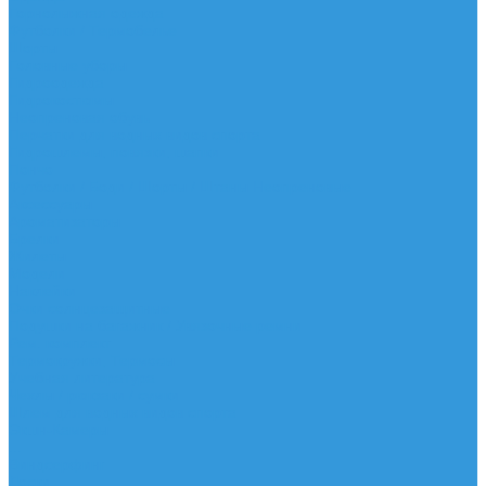
Горнолыжная одежда
Футболки / Термобелье
Шорты
Головные уборы
Гидроодежда
Гидрокостюмы
Неопреновая обувь
Перчатки для водных видов спорта
Гидрошлемы, повязки, шапки
Пончо
Футболки / Боди / Шорты / Штаны Неопреновые
Аксессуары
Ароматизаторы
Брелки
Жилеты
Модели
Наклейки
Очки солнцезащитные
Подушки на багажник / Увязочные ремни
Рем. комплект
Термокружки, Термосы
Учебная литература
Чехлы / рюкзаки / сумки
Шлем для водных видов спорта
Экшн-Камеры
...
Виндсерфинг
Доски