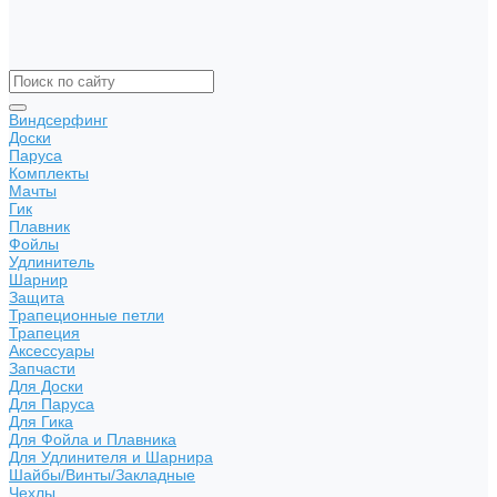
Виндсерфинг
Доски
Паруса
Комплекты
Мачты
Гик
Плавник
Фойлы
Удлинитель
Шарнир
Защита
Трапеционные петли
Трапеция
Аксессуары
Запчасти
Для Доски
Для Паруса
Для Гика
Для Фойла и Плавника
Для Удлинителя и Шарнира
Шайбы/Винты/Закладные
Чехлы