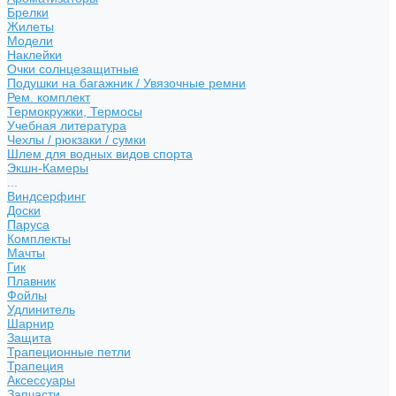
Брелки
Жилеты
Модели
Наклейки
Очки солнцезащитные
Подушки на багажник / Увязочные ремни
Рем. комплект
Термокружки, Термосы
Учебная литература
Чехлы / рюкзаки / сумки
Шлем для водных видов спорта
Экшн-Камеры
...
Виндсерфинг
Доски
Паруса
Комплекты
Мачты
Гик
Плавник
Фойлы
Удлинитель
Шарнир
Защита
Трапеционные петли
Трапеция
Аксессуары
Запчасти