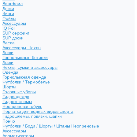
Вингфоил
Доски
Винги
Фойлы
Аксессуары
IQ Foil
SUP серфинг
SUP доски
Весла
Аксессуары, Чехлы
Лыжи
Горнолыжные ботинки
Лыжи
Чехлы, сумки и аксессуары
Одежда
Горнолыжная одежда
Футболки / Термобелье
Шорты
Головные уборы
Гидроодежда
Гидрокостюмы
Неопреновая обувь
Перчатки для водных видов спорта
Гидрошлемы, повязки, шапки
Пончо
Футболки / Боди / Шорты / Штаны Неопреновые
Аксессуары
Ароматизаторы