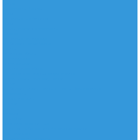
Весла
Аксессуары, Чехлы
Лыжи
Горнолыжные ботинки
Лыжи
Чехлы, сумки и аксессуары
Одежда
Горнолыжная одежда
Футболки / Термобелье
Шорты
Головные уборы
Гидроодежда
Гидрокостюмы
Неопреновая обувь
Перчатки для водных видов спорта
Гидрошлемы, повязки, шапки
Пончо
Футболки / Боди / Шорты / Штаны Неопреновые
Аксессуары
Ароматизаторы
Брелки
Жилеты
Модели
Наклейки
Очки солнцезащитные
Подушки на багажник / Увязочные ремни
Рем. комплект
Термокружки, Термосы