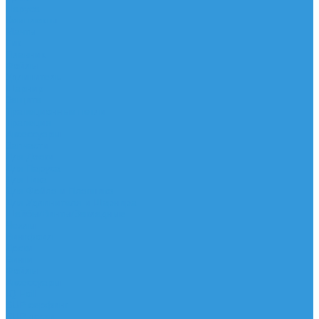
Паруса
Комплекты
Мачты
Гик
Плавник
Фойлы
Удлинитель
Шарнир
Защита
Трапеционные петли
Трапеция
Аксессуары
Запчасти
Для Доски
Для Паруса
Для Гика
Для Фойла и Плавника
Для Удлинителя и Шарнира
Шайбы/Винты/Закладные
Чехлы
Вингфоил
Доски
Винги
Фойлы
Аксессуары
IQ Foil
SUP серфинг
SUP доски