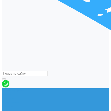
Виндсерфинг
Доски
Паруса
Комплекты
Мачты
Гик