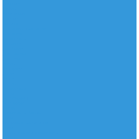
Плавник
Фойлы
Удлинитель
Шарнир
Защита
Трапеционные петли
Трапеция
Аксессуары
Запчасти
Для Доски
Для Паруса
Для Гика
Чехлы
Вингфоил
Доски
Винги
Фойлы
Аксессуары
IQ Foil
SUP серфинг
SUP доски
Весла
Аксессуары, Чехлы
Лыжи
Горнолыжные ботинки
Лыжи
Чехлы, сумки и аксессуары
Одежда