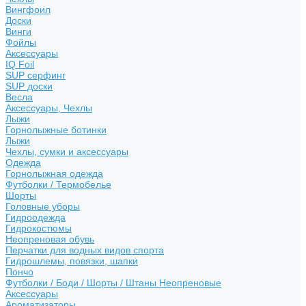
Вингфоил
Доски
Винги
Фойлы
Аксессуары
IQ Foil
SUP серфинг
SUP доски
Весла
Аксессуары, Чехлы
Лыжи
Горнолыжные ботинки
Лыжи
Чехлы, сумки и аксессуары
Одежда
Горнолыжная одежда
Футболки / Термобелье
Шорты
Головные уборы
Гидроодежда
Гидрокостюмы
Неопреновая обувь
Перчатки для водных видов спорта
Гидрошлемы, повязки, шапки
Пончо
Футболки / Боди / Шорты / Штаны Неопреновые
Аксессуары
Ароматизаторы