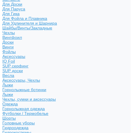
Для Доски
Для Паруса
Для Гика
Для Фойла и Плавника
Для Удлинителя и Шарнира
Шайбы/Винты/Закладные
Чехлы
Вингфоил
Доски
Винги
Фойлы
Аксессуары
IQ Foil
SUP серфинг
SUP доски
Весла
Аксессуары, Чехлы
Лыжи
Горнолыжные ботинки
Лыжи
Чехлы, сумки и аксессуары
Одежда
Горнолыжная одежда
Футболки / Термобелье
Шорты
Головные уборы
Гидроодежда
Гидрокостюмы