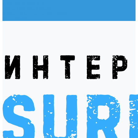
Учебная литература
Чехлы / рюкзаки / сумки
Шлем для водных видов спорта
Экшн-Камеры