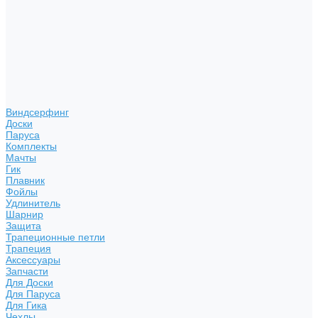
Виндсерфинг
Доски
Паруса
Комплекты
Мачты
Гик
Плавник
Фойлы
Удлинитель
Шарнир
Защита
Трапеционные петли
Трапеция
Аксессуары
Запчасти
Для Доски
Для Паруса
Для Гика
Чехлы