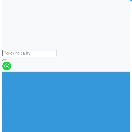
Виндсерфинг
Доски
Паруса
Комплекты
Мачты
Гик
Плавник
Фойлы
Удлинитель
Шарнир
Защита