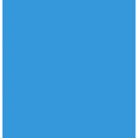
Аксессуары
IQ Foil
SUP серфинг
SUP доски
Весла
Аксессуары, Чехлы
Лыжи
Горнолыжные ботинки
Лыжи
Чехлы, сумки и аксессуары
Одежда
Горнолыжная одежда
Футболки / Термобелье
Шорты
Головные уборы
Гидроодежда
Гидрокостюмы
Неопреновая обувь
Перчатки для водных видов спорта
Гидрошлемы, повязки, шапки
Пончо
Футболки / Боди / Шорты / Штаны Неопреновые
Аксессуары
Ароматизаторы
Брелки