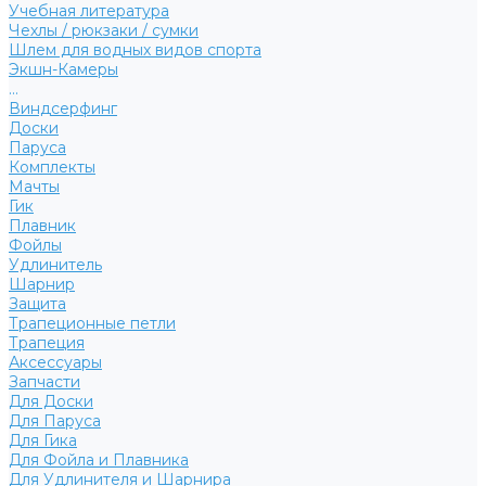
Учебная литература
Чехлы / рюкзаки / сумки
Шлем для водных видов спорта
Экшн-Камеры
...
Виндсерфинг
Доски
Паруса
Комплекты
Мачты
Гик
Плавник
Фойлы
Удлинитель
Шарнир
Защита
Трапеционные петли
Трапеция
Аксессуары
Запчасти
Для Доски
Для Паруса
Для Гика
Для Фойла и Плавника
Для Удлинителя и Шарнира