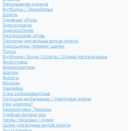
Горнолыжная одежда
Футболки / Термобелье
Шорты
Головные уборы
Гидроодежда
Гидрокостюмы
Неопреновая обувь
Перчатки для водных видов спорта
Гидрошлемы, повязки, шапки
Пончо
Футболки / Боди / Шорты / Штаны Неопреновые
Аксессуары
Ароматизаторы
Брелки
Жилеты
Модели
Наклейки
Очки солнцезащитные
Подушки на багажник / Увязочные ремни
Рем. комплект
Термокружки, Термосы
Учебная литература
Чехлы / рюкзаки / сумки
Шлем для водных видов спорта
Экшн-Камеры