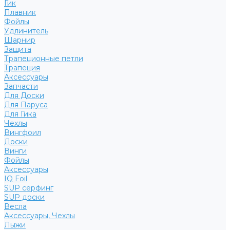
Гик
Плавник
Фойлы
Удлинитель
Шарнир
Защита
Трапеционные петли
Трапеция
Аксессуары
Запчасти
Для Доски
Для Паруса
Для Гика
Чехлы
Вингфоил
Доски
Винги
Фойлы
Аксессуары
IQ Foil
SUP серфинг
SUP доски
Весла
Аксессуары, Чехлы
Лыжи