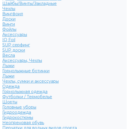
Шайбы/Винты/Закладные
Чехлы
Вингфоил
Доски
Винги
Фойлы
Аксессуары
IQ Foil
SUP серфинг
SUP доски
Весла
Аксессуары, Чехлы
Лыжи
Горнолыжные ботинки
Лыжи
Чехлы, сумки и аксессуары
Одежда
Горнолыжная одежда
Футболки / Термобелье
Шорты
Головные уборы
Гидроодежда
Гидрокостюмы
Неопреновая обувь
Перчатки для водных видов спорта