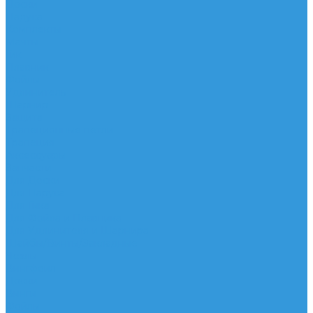
Доски
Паруса
Комплекты
Мачты
Гик
Плавник
Фойлы
Удлинитель
Шарнир
Защита
Трапеционные петли
Трапеция
Аксессуары
Запчасти
Для Доски
Для Паруса
Для Гика
Для Фойла и Плавника
Для Удлинителя и Шарнира
Шайбы/Винты/Закладные
Чехлы
Вингфоил
Доски
Винги
Фойлы