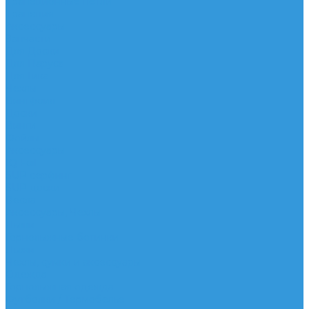
Трапеционные петли
Трапеция
Аксессуары
Запчасти
Для Доски
Для Паруса
Для Гика
Чехлы
Вингфоил
Доски
Винги
Фойлы
Аксессуары
IQ Foil
SUP серфинг
SUP доски
Весла
Аксессуары, Чехлы
Лыжи
Горнолыжные ботинки
Лыжи
Чехлы, сумки и аксессуары
Одежда
Горнолыжная одежда
Футболки / Термобелье