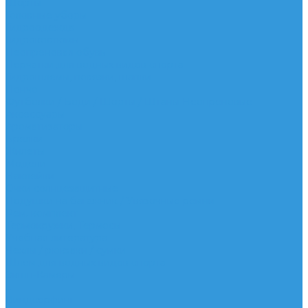
Шорты
Головные уборы
Гидроодежда
Гидрокостюмы
Неопреновая обувь
Перчатки для водных видов спорта
Гидрошлемы, повязки, шапки
Пончо
Футболки / Боди / Шорты / Штаны Неопреновые
Аксессуары
Ароматизаторы
Брелки
Жилеты
Модели
Наклейки
Очки солнцезащитные
Подушки на багажник / Увязочные ремни
Рем. комплект
Термокружки, Термосы
Учебная литература
Чехлы / рюкзаки / сумки
Шлем для водных видов спорта
Экшн-Камеры
...
Виндсерфинг