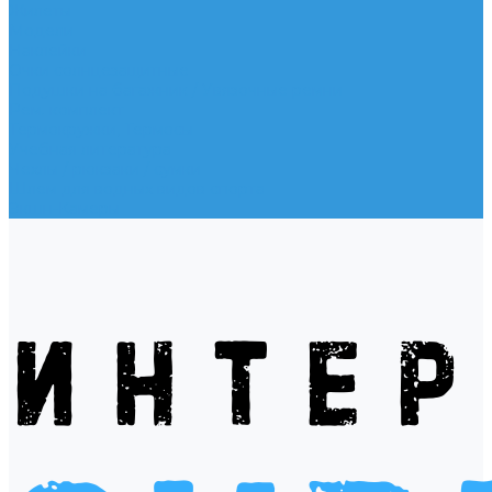
Жилеты
Модели
Наклейки
Очки солнцезащитные
Подушки на багажник / Увязочные ремни
Рем. комплект
Термокружки, Термосы
Учебная литература
Чехлы / рюкзаки / сумки
Шлем для водных видов спорта
Экшн-Камеры