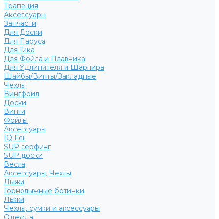
Трапеция
Аксессуары
Запчасти
Для Доски
Для Паруса
Для Гика
Для Фойла и Плавника
Для Удлинителя и Шарнира
Шайбы/Винты/Закладные
Чехлы
Вингфоил
Доски
Винги
Фойлы
Аксессуары
IQ Foil
SUP серфинг
SUP доски
Весла
Аксессуары, Чехлы
Лыжи
Горнолыжные ботинки
Лыжи
Чехлы, сумки и аксессуары
Одежда