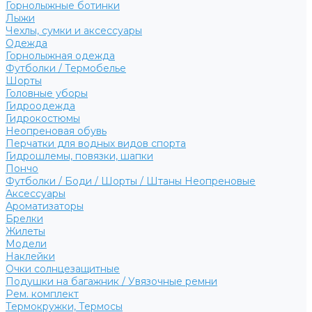
Горнолыжные ботинки
Лыжи
Чехлы, сумки и аксессуары
Одежда
Горнолыжная одежда
Футболки / Термобелье
Шорты
Головные уборы
Гидроодежда
Гидрокостюмы
Неопреновая обувь
Перчатки для водных видов спорта
Гидрошлемы, повязки, шапки
Пончо
Футболки / Боди / Шорты / Штаны Неопреновые
Аксессуары
Ароматизаторы
Брелки
Жилеты
Модели
Наклейки
Очки солнцезащитные
Подушки на багажник / Увязочные ремни
Рем. комплект
Термокружки, Термосы