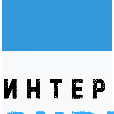
Жилеты
Модели
Наклейки
Очки солнцезащитные
Подушки на багажник / Увязочные ремни
Рем. комплект
Термокружки, Термосы
Учебная литература
Чехлы / рюкзаки / сумки
Шлем для водных видов спорта
Экшн-Камеры