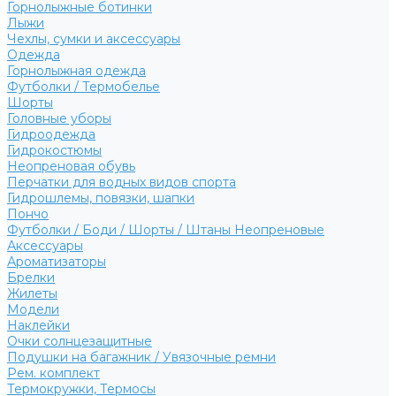
Горнолыжные ботинки
Лыжи
Чехлы, сумки и аксессуары
Одежда
Горнолыжная одежда
Футболки / Термобелье
Шорты
Головные уборы
Гидроодежда
Гидрокостюмы
Неопреновая обувь
Перчатки для водных видов спорта
Гидрошлемы, повязки, шапки
Пончо
Футболки / Боди / Шорты / Штаны Неопреновые
Аксессуары
Ароматизаторы
Брелки
Жилеты
Модели
Наклейки
Очки солнцезащитные
Подушки на багажник / Увязочные ремни
Рем. комплект
Термокружки, Термосы