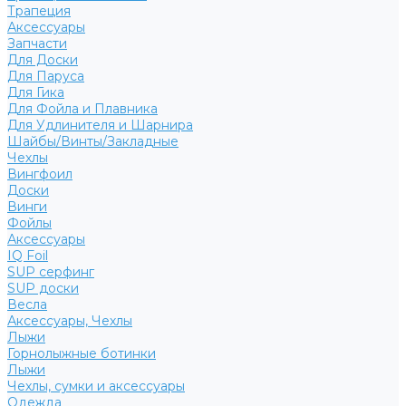
Трапеция
Аксессуары
Запчасти
Для Доски
Для Паруса
Для Гика
Для Фойла и Плавника
Для Удлинителя и Шарнира
Шайбы/Винты/Закладные
Чехлы
Вингфоил
Доски
Винги
Фойлы
Аксессуары
IQ Foil
SUP серфинг
SUP доски
Весла
Аксессуары, Чехлы
Лыжи
Горнолыжные ботинки
Лыжи
Чехлы, сумки и аксессуары
Одежда