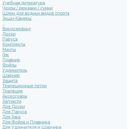
Учебная литература
Чехлы / рюкзаки / сумки
Шлем для водных видов спорта
Экшн-Камеры
...
Виндсерфинг
Доски
Паруса
Комплекты
Мачты
Гик
Плавник
Фойлы
Удлинитель
Шарнир
Защита
Трапеционные петли
Трапеция
Аксессуары
Запчасти
Для Доски
Для Паруса
Для Гика
Для Фойла и Плавника
Для Удлинителя и Шарнира