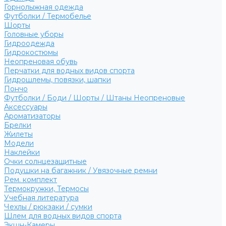
Горнолыжная одежда
Футболки / Термобелье
Шорты
Головные уборы
Гидроодежда
Гидрокостюмы
Неопреновая обувь
Перчатки для водных видов спорта
Гидрошлемы, повязки, шапки
Пончо
Футболки / Боди / Шорты / Штаны Неопреновые
Аксессуары
Ароматизаторы
Брелки
Жилеты
Модели
Наклейки
Очки солнцезащитные
Подушки на багажник / Увязочные ремни
Рем. комплект
Термокружки, Термосы
Учебная литература
Чехлы / рюкзаки / сумки
Шлем для водных видов спорта
Экшн-Камеры