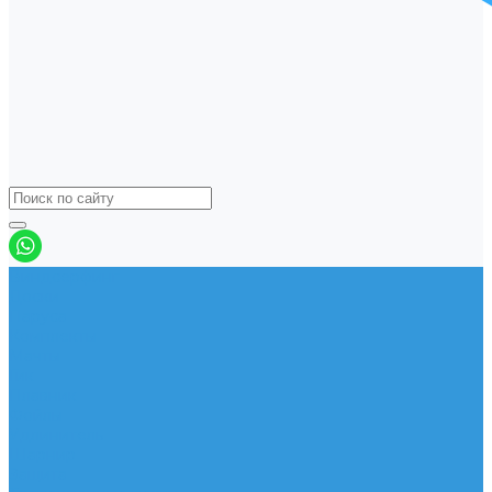
Виндсерфинг
Доски
Паруса
Комплекты
Мачты
Гик
Плавник
Фойлы
Удлинитель
Шарнир
Защита