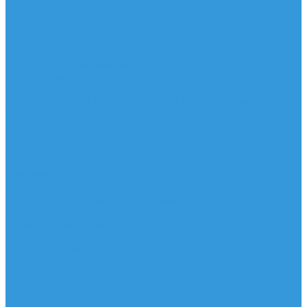
Шорты
Головные уборы
Гидроодежда
Гидрокостюмы
Неопреновая обувь
Перчатки для водных видов спорта
Гидрошлемы, повязки, шапки
Пончо
Футболки / Боди / Шорты / Штаны Неопреновые
Аксессуары
Ароматизаторы
Брелки
Жилеты
Модели
Наклейки
Очки солнцезащитные
Подушки на багажник / Увязочные ремни
Рем. комплект
Термокружки, Термосы
Учебная литература
Чехлы / рюкзаки / сумки
Шлем для водных видов спорта
Экшн-Камеры
...
Виндсерфинг