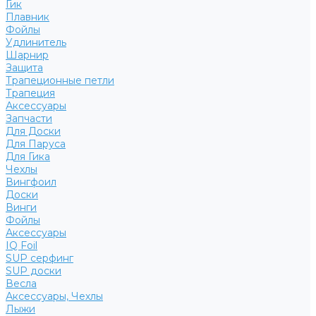
Гик
Плавник
Фойлы
Удлинитель
Шарнир
Защита
Трапеционные петли
Трапеция
Аксессуары
Запчасти
Для Доски
Для Паруса
Для Гика
Чехлы
Вингфоил
Доски
Винги
Фойлы
Аксессуары
IQ Foil
SUP серфинг
SUP доски
Весла
Аксессуары, Чехлы
Лыжи