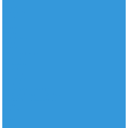
Доски
Паруса
Комплекты
Мачты
Гик
Плавник
Фойлы
Удлинитель
Шарнир
Защита
Трапеционные петли
Трапеция
Аксессуары
Запчасти
Для Доски
Для Паруса
Для Гика
Для Фойла и Плавника
Для Удлинителя и Шарнира
Шайбы/Винты/Закладные
Чехлы
Вингфоил
Доски
Винги
Фойлы