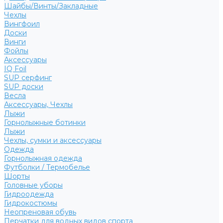
Шайбы/Винты/Закладные
Чехлы
Вингфоил
Доски
Винги
Фойлы
Аксессуары
IQ Foil
SUP серфинг
SUP доски
Весла
Аксессуары, Чехлы
Лыжи
Горнолыжные ботинки
Лыжи
Чехлы, сумки и аксессуары
Одежда
Горнолыжная одежда
Футболки / Термобелье
Шорты
Головные уборы
Гидроодежда
Гидрокостюмы
Неопреновая обувь
Перчатки для водных видов спорта