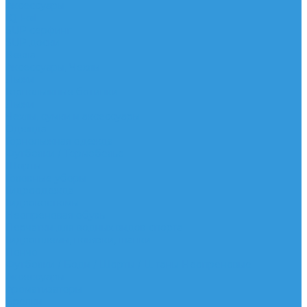
Аксессуары
IQ Foil
SUP серфинг
SUP доски
Весла
Аксессуары, Чехлы
Лыжи
Горнолыжные ботинки
Лыжи
Чехлы, сумки и аксессуары
Одежда
Горнолыжная одежда
Футболки / Термобелье
Шорты
Головные уборы
Гидроодежда
Гидрокостюмы
Неопреновая обувь
Перчатки для водных видов спорта
Гидрошлемы, повязки, шапки
Пончо
Футболки / Боди / Шорты / Штаны Неопреновые
Аксессуары
Ароматизаторы
Брелки