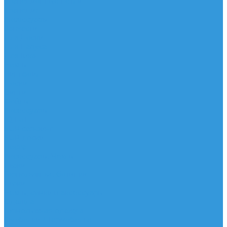
Трапеционные петли
Трапеция
Аксессуары
Запчасти
Для Доски
Для Паруса
Для Гика
Чехлы
Вингфоил
Доски
Винги
Фойлы
Аксессуары
IQ Foil
SUP серфинг
SUP доски
Весла
Аксессуары, Чехлы
Лыжи
Горнолыжные ботинки
Лыжи
Чехлы, сумки и аксессуары
Одежда
Горнолыжная одежда
Футболки / Термобелье