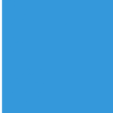
Шорты
Головные уборы
Гидроодежда
Гидрокостюмы
Неопреновая обувь
Перчатки для водных видов спорта
Гидрошлемы, повязки, шапки
Пончо
Футболки / Боди / Шорты / Штаны Неопреновые
Аксессуары
Ароматизаторы
Брелки
Жилеты
Модели
Наклейки
Очки солнцезащитные
Подушки на багажник / Увязочные ремни
Рем. комплект
Термокружки, Термосы
Учебная литература
Чехлы / рюкзаки / сумки
Шлем для водных видов спорта
Экшн-Камеры
...
Виндсерфинг