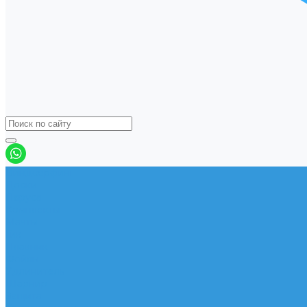
Виндсерфинг
Доски
Паруса
Комплекты
Мачты
Гик
Плавник
Фойлы
Удлинитель
Шарнир
Защита