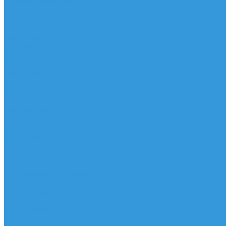
Трапеционные петли
Трапеция
Аксессуары
Запчасти
Для Доски
Для Паруса
Для Гика
Чехлы
Вингфоил
Доски
Винги
Фойлы
Аксессуары
IQ Foil
SUP серфинг
SUP доски
Весла
Аксессуары, Чехлы
Лыжи
Горнолыжные ботинки
Лыжи
Чехлы, сумки и аксессуары
Одежда
Горнолыжная одежда
Футболки / Термобелье