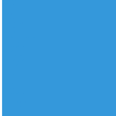
Мачты
Гик
Плавник
Фойлы
Удлинитель
Шарнир
Защита
Трапеционные петли
Трапеция
Аксессуары
Запчасти
Для Доски
Для Паруса
Для Гика
Чехлы
Вингфоил
Доски
Винги
Фойлы
Аксессуары
IQ Foil
SUP серфинг
SUP доски
Весла