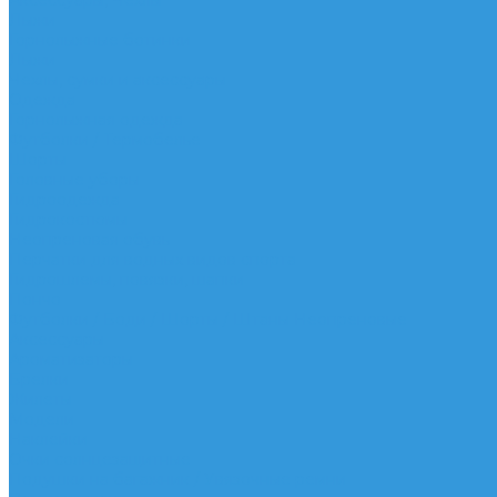
Аксессуары, Чехлы
Лыжи
Горнолыжные ботинки
Лыжи
Чехлы, сумки и аксессуары
Одежда
Горнолыжная одежда
Футболки / Термобелье
Шорты
Головные уборы
Гидроодежда
Гидрокостюмы
Неопреновая обувь
Перчатки для водных видов спорта
Гидрошлемы, повязки, шапки
Пончо
Футболки / Боди / Шорты / Штаны Неопреновые
Аксессуары
Ароматизаторы
Брелки
Жилеты
Модели
Наклейки
Очки солнцезащитные
Подушки на багажник / Увязочные ремни