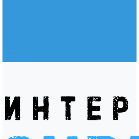
Жилеты
Модели
Наклейки
Очки солнцезащитные
Подушки на багажник / Увязочные ремни
Рем. комплект
Термокружки, Термосы
Учебная литература
Чехлы / рюкзаки / сумки
Шлем для водных видов спорта
Экшн-Камеры