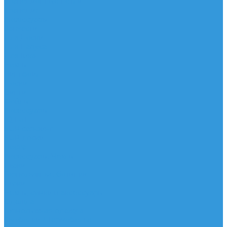
Трапеционные петли
Трапеция
Аксессуары
Запчасти
Для Доски
Для Паруса
Для Гика
Чехлы
Вингфоил
Доски
Винги
Фойлы
Аксессуары
IQ Foil
SUP серфинг
SUP доски
Весла
Аксессуары, Чехлы
Лыжи
Горнолыжные ботинки
Лыжи
Чехлы, сумки и аксессуары
Одежда
Горнолыжная одежда
Футболки / Термобелье