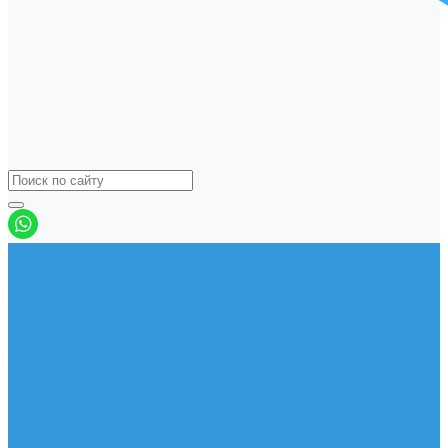
Виндсерфинг
Доски
Паруса
Комплекты
Мачты
Гик
Плавник
Фойлы
Удлинитель
Шарнир
Защита