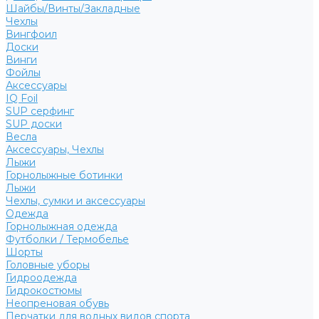
Шайбы/Винты/Закладные
Чехлы
Вингфоил
Доски
Винги
Фойлы
Аксессуары
IQ Foil
SUP серфинг
SUP доски
Весла
Аксессуары, Чехлы
Лыжи
Горнолыжные ботинки
Лыжи
Чехлы, сумки и аксессуары
Одежда
Горнолыжная одежда
Футболки / Термобелье
Шорты
Головные уборы
Гидроодежда
Гидрокостюмы
Неопреновая обувь
Перчатки для водных видов спорта