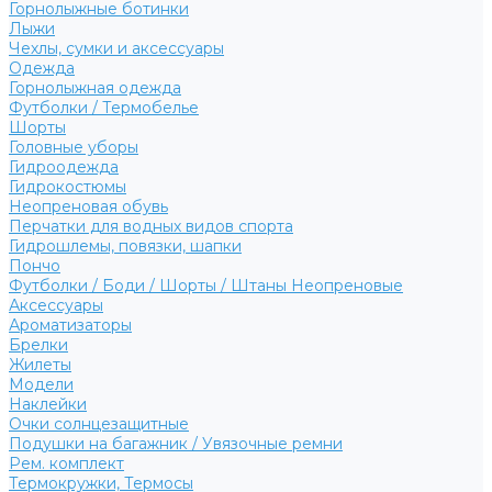
Горнолыжные ботинки
Лыжи
Чехлы, сумки и аксессуары
Одежда
Горнолыжная одежда
Футболки / Термобелье
Шорты
Головные уборы
Гидроодежда
Гидрокостюмы
Неопреновая обувь
Перчатки для водных видов спорта
Гидрошлемы, повязки, шапки
Пончо
Футболки / Боди / Шорты / Штаны Неопреновые
Аксессуары
Ароматизаторы
Брелки
Жилеты
Модели
Наклейки
Очки солнцезащитные
Подушки на багажник / Увязочные ремни
Рем. комплект
Термокружки, Термосы