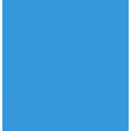
Шорты
Головные уборы
Гидроодежда
Гидрокостюмы
Неопреновая обувь
Перчатки для водных видов спорта
Гидрошлемы, повязки, шапки
Пончо
Футболки / Боди / Шорты / Штаны Неопреновые
Аксессуары
Ароматизаторы
Брелки
Жилеты
Модели
Наклейки
Очки солнцезащитные
Подушки на багажник / Увязочные ремни
Рем. комплект
Термокружки, Термосы
Учебная литература
Чехлы / рюкзаки / сумки
Шлем для водных видов спорта
Экшн-Камеры
...
Виндсерфинг