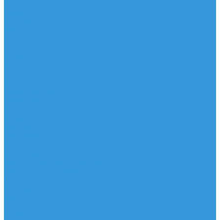
Доски
Паруса
Комплекты
Мачты
Гик
Плавник
Фойлы
Удлинитель
Шарнир
Защита
Трапеционные петли
Трапеция
Аксессуары
Запчасти
Для Доски
Для Паруса
Для Гика
Для Фойла и Плавника
Для Удлинителя и Шарнира
Шайбы/Винты/Закладные
Чехлы
Вингфоил
Доски
Винги
Фойлы