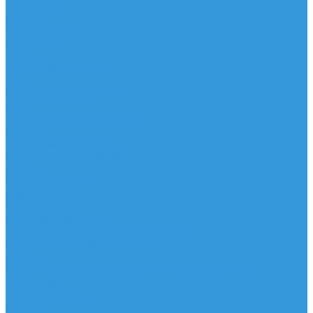
Аксессуары
IQ Foil
SUP серфинг
SUP доски
Весла
Аксессуары, Чехлы
Лыжи
Горнолыжные ботинки
Лыжи
Чехлы, сумки и аксессуары
Одежда
Горнолыжная одежда
Футболки / Термобелье
Шорты
Головные уборы
Гидроодежда
Гидрокостюмы
Неопреновая обувь
Перчатки для водных видов спорта
Гидрошлемы, повязки, шапки
Пончо
Футболки / Боди / Шорты / Штаны Неопреновые
Аксессуары
Ароматизаторы
Брелки