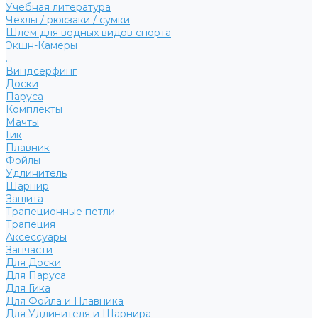
Учебная литература
Чехлы / рюкзаки / сумки
Шлем для водных видов спорта
Экшн-Камеры
...
Виндсерфинг
Доски
Паруса
Комплекты
Мачты
Гик
Плавник
Фойлы
Удлинитель
Шарнир
Защита
Трапеционные петли
Трапеция
Аксессуары
Запчасти
Для Доски
Для Паруса
Для Гика
Для Фойла и Плавника
Для Удлинителя и Шарнира