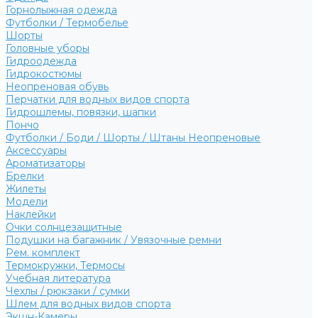
Горнолыжная одежда
Футболки / Термобелье
Шорты
Головные уборы
Гидроодежда
Гидрокостюмы
Неопреновая обувь
Перчатки для водных видов спорта
Гидрошлемы, повязки, шапки
Пончо
Футболки / Боди / Шорты / Штаны Неопреновые
Аксессуары
Ароматизаторы
Брелки
Жилеты
Модели
Наклейки
Очки солнцезащитные
Подушки на багажник / Увязочные ремни
Рем. комплект
Термокружки, Термосы
Учебная литература
Чехлы / рюкзаки / сумки
Шлем для водных видов спорта
Экшн-Камеры