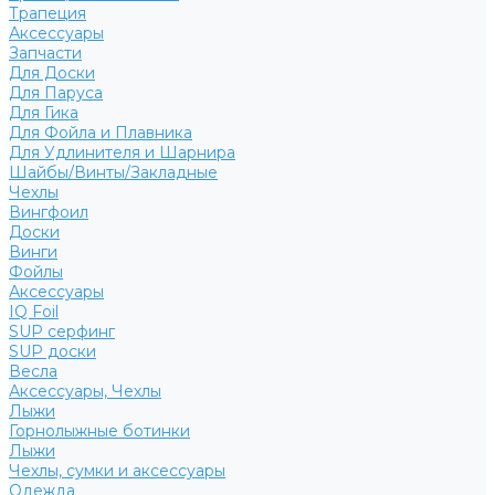
Трапеция
Аксессуары
Запчасти
Для Доски
Для Паруса
Для Гика
Для Фойла и Плавника
Для Удлинителя и Шарнира
Шайбы/Винты/Закладные
Чехлы
Вингфоил
Доски
Винги
Фойлы
Аксессуары
IQ Foil
SUP серфинг
SUP доски
Весла
Аксессуары, Чехлы
Лыжи
Горнолыжные ботинки
Лыжи
Чехлы, сумки и аксессуары
Одежда