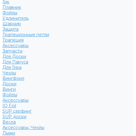
Гик
Плавник
Фойлы
Удлинитель
Шарнир
Защита
Трапеционные петли
Трапеция
Аксессуары
Запчасти
Для Доски
Для Паруса
Для Гика
Чехлы
Вингфоил
Доски
Винги
Фойлы
Аксессуары
IQ Foil
SUP серфинг
SUP доски
Весла
Аксессуары, Чехлы
Лыжи