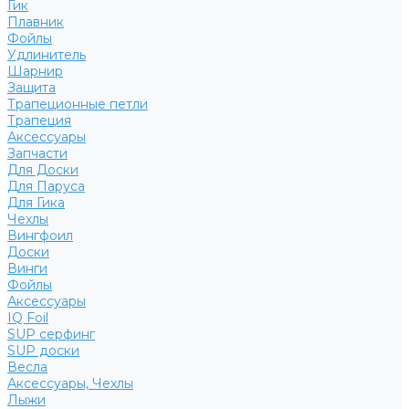
Гик
Плавник
Фойлы
Удлинитель
Шарнир
Защита
Трапеционные петли
Трапеция
Аксессуары
Запчасти
Для Доски
Для Паруса
Для Гика
Чехлы
Вингфоил
Доски
Винги
Фойлы
Аксессуары
IQ Foil
SUP серфинг
SUP доски
Весла
Аксессуары, Чехлы
Лыжи