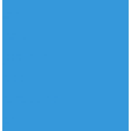
Доски
Паруса
Комплекты
Мачты
Гик
Плавник
Фойлы
Удлинитель
Шарнир
Защита
Трапеционные петли
Трапеция
Аксессуары
Запчасти
Для Доски
Для Паруса
Для Гика
Для Фойла и Плавника
Для Удлинителя и Шарнира
Шайбы/Винты/Закладные
Чехлы
Вингфоил
Доски
Винги
Фойлы