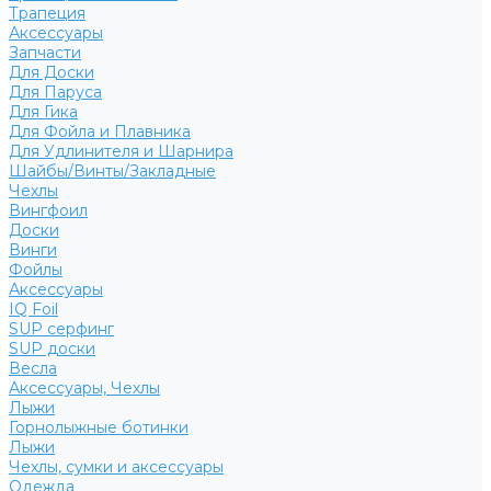
Трапеция
Аксессуары
Запчасти
Для Доски
Для Паруса
Для Гика
Для Фойла и Плавника
Для Удлинителя и Шарнира
Шайбы/Винты/Закладные
Чехлы
Вингфоил
Доски
Винги
Фойлы
Аксессуары
IQ Foil
SUP серфинг
SUP доски
Весла
Аксессуары, Чехлы
Лыжи
Горнолыжные ботинки
Лыжи
Чехлы, сумки и аксессуары
Одежда