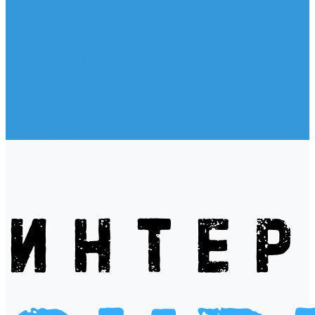
Жилеты
Модели
Наклейки
Очки солнцезащитные
Подушки на багажник / Увязочные ремни
Рем. комплект
Термокружки, Термосы
Учебная литература
Чехлы / рюкзаки / сумки
Шлем для водных видов спорта
Экшн-Камеры