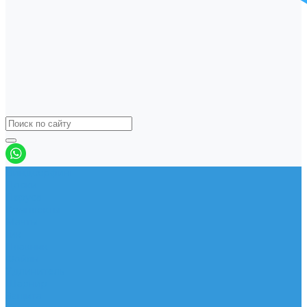
Виндсерфинг
Доски
Паруса
Комплекты
Мачты
Гик
Плавник
Фойлы
Удлинитель
Шарнир
Защита