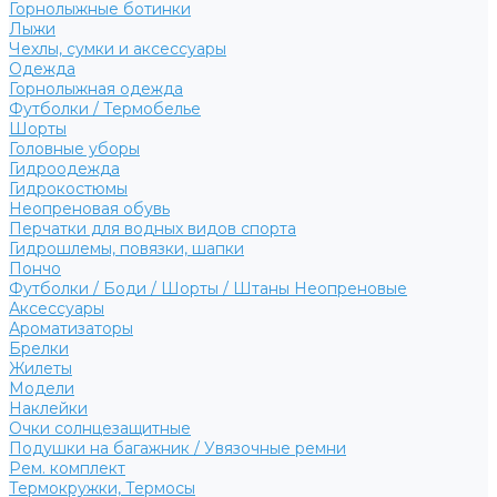
Горнолыжные ботинки
Лыжи
Чехлы, сумки и аксессуары
Одежда
Горнолыжная одежда
Футболки / Термобелье
Шорты
Головные уборы
Гидроодежда
Гидрокостюмы
Неопреновая обувь
Перчатки для водных видов спорта
Гидрошлемы, повязки, шапки
Пончо
Футболки / Боди / Шорты / Штаны Неопреновые
Аксессуары
Ароматизаторы
Брелки
Жилеты
Модели
Наклейки
Очки солнцезащитные
Подушки на багажник / Увязочные ремни
Рем. комплект
Термокружки, Термосы