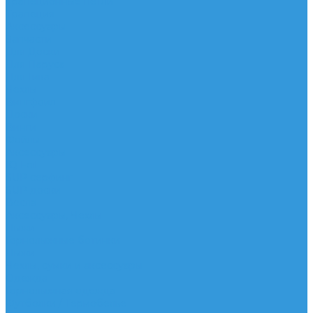
Трапеционные петли
Трапеция
Аксессуары
Запчасти
Для Доски
Для Паруса
Для Гика
Чехлы
Вингфоил
Доски
Винги
Фойлы
Аксессуары
IQ Foil
SUP серфинг
SUP доски
Весла
Аксессуары, Чехлы
Лыжи
Горнолыжные ботинки
Лыжи
Чехлы, сумки и аксессуары
Одежда
Горнолыжная одежда
Футболки / Термобелье