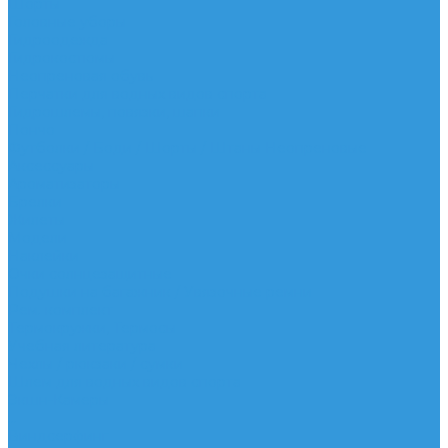
Шорты
Головные уборы
Гидроодежда
Гидрокостюмы
Неопреновая обувь
Перчатки для водных видов спорта
Гидрошлемы, повязки, шапки
Пончо
Футболки / Боди / Шорты / Штаны Неопреновые
Аксессуары
Ароматизаторы
Брелки
Жилеты
Модели
Наклейки
Очки солнцезащитные
Подушки на багажник / Увязочные ремни
Рем. комплект
Термокружки, Термосы
Учебная литература
Чехлы / рюкзаки / сумки
Шлем для водных видов спорта
Экшн-Камеры
...
Виндсерфинг