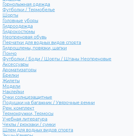
Горнолыжная одежда
Футболки / Термобелье
Шорты
Головные уборы
Гидроодежда
Гидрокостюмы
Неопреновая обувь
Перчатки для водных видов спорта
Гидрошлемы, повязки, шапки
Пончо
Футболки / Боди / Шорты / Штаны Неопреновые
Аксессуары
Ароматизаторы
Брелки
Жилеты
Модели
Наклейки
Очки солнцезащитные
Подушки на багажник / Увязочные ремни
Рем. комплект
Термокружки, Термосы
Учебная литература
Чехлы / рюкзаки / сумки
Шлем для водных видов спорта
Экшн-Камеры