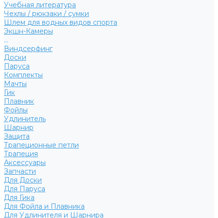
Учебная литература
Чехлы / рюкзаки / сумки
Шлем для водных видов спорта
Экшн-Камеры
...
Виндсерфинг
Доски
Паруса
Комплекты
Мачты
Гик
Плавник
Фойлы
Удлинитель
Шарнир
Защита
Трапеционные петли
Трапеция
Аксессуары
Запчасти
Для Доски
Для Паруса
Для Гика
Для Фойла и Плавника
Для Удлинителя и Шарнира