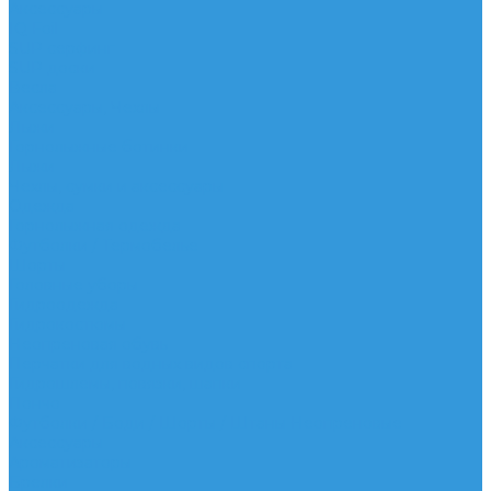
Аксессуары
IQ Foil
SUP серфинг
SUP доски
Весла
Аксессуары, Чехлы
Лыжи
Горнолыжные ботинки
Лыжи
Чехлы, сумки и аксессуары
Одежда
Горнолыжная одежда
Футболки / Термобелье
Шорты
Головные уборы
Гидроодежда
Гидрокостюмы
Неопреновая обувь
Перчатки для водных видов спорта
Гидрошлемы, повязки, шапки
Пончо
Футболки / Боди / Шорты / Штаны Неопреновые
Аксессуары
Ароматизаторы
Брелки