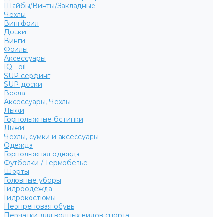
Шайбы/Винты/Закладные
Чехлы
Вингфоил
Доски
Винги
Фойлы
Аксессуары
IQ Foil
SUP серфинг
SUP доски
Весла
Аксессуары, Чехлы
Лыжи
Горнолыжные ботинки
Лыжи
Чехлы, сумки и аксессуары
Одежда
Горнолыжная одежда
Футболки / Термобелье
Шорты
Головные уборы
Гидроодежда
Гидрокостюмы
Неопреновая обувь
Перчатки для водных видов спорта