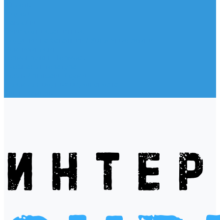
Жилеты
Модели
Наклейки
Очки солнцезащитные
Подушки на багажник / Увязочные ремни
Рем. комплект
Термокружки, Термосы
Учебная литература
Чехлы / рюкзаки / сумки
Шлем для водных видов спорта
Экшн-Камеры