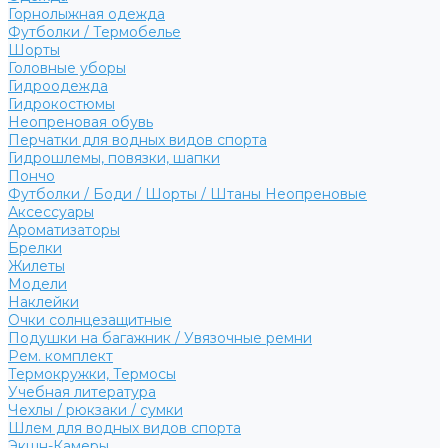
Горнолыжная одежда
Футболки / Термобелье
Шорты
Головные уборы
Гидроодежда
Гидрокостюмы
Неопреновая обувь
Перчатки для водных видов спорта
Гидрошлемы, повязки, шапки
Пончо
Футболки / Боди / Шорты / Штаны Неопреновые
Аксессуары
Ароматизаторы
Брелки
Жилеты
Модели
Наклейки
Очки солнцезащитные
Подушки на багажник / Увязочные ремни
Рем. комплект
Термокружки, Термосы
Учебная литература
Чехлы / рюкзаки / сумки
Шлем для водных видов спорта
Экшн-Камеры