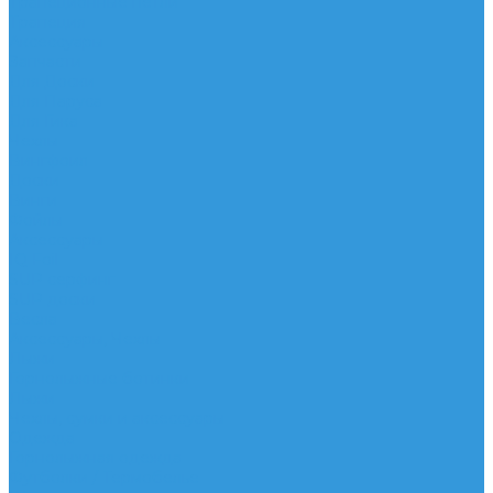
Трапеционные петли
Трапеция
Аксессуары
Запчасти
Для Доски
Для Паруса
Для Гика
Чехлы
Вингфоил
Доски
Винги
Фойлы
Аксессуары
IQ Foil
SUP серфинг
SUP доски
Весла
Аксессуары, Чехлы
Лыжи
Горнолыжные ботинки
Лыжи
Чехлы, сумки и аксессуары
Одежда
Горнолыжная одежда
Футболки / Термобелье