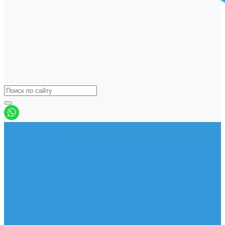
Виндсерфинг
Доски
Паруса
Комплекты
Мачты
Гик
Плавник
Фойлы
Удлинитель
Шарнир
Защита