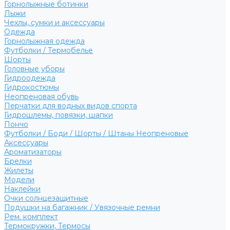
Горнолыжные ботинки
Лыжи
Чехлы, сумки и аксессуары
Одежда
Горнолыжная одежда
Футболки / Термобелье
Шорты
Головные уборы
Гидроодежда
Гидрокостюмы
Неопреновая обувь
Перчатки для водных видов спорта
Гидрошлемы, повязки, шапки
Пончо
Футболки / Боди / Шорты / Штаны Неопреновые
Аксессуары
Ароматизаторы
Брелки
Жилеты
Модели
Наклейки
Очки солнцезащитные
Подушки на багажник / Увязочные ремни
Рем. комплект
Термокружки, Термосы