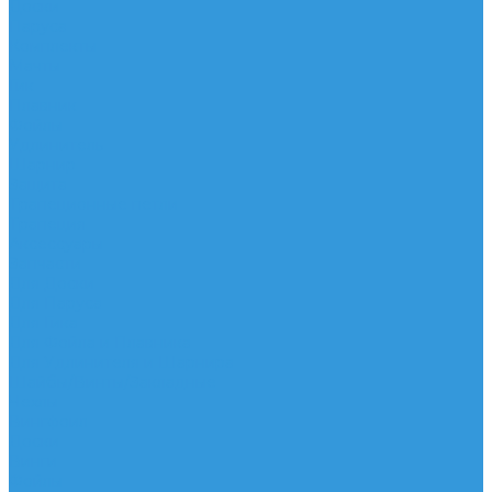
Доски
Паруса
Комплекты
Мачты
Гик
Плавник
Фойлы
Удлинитель
Шарнир
Защита
Трапеционные петли
Трапеция
Аксессуары
Запчасти
Для Доски
Для Паруса
Для Гика
Для Фойла и Плавника
Для Удлинителя и Шарнира
Шайбы/Винты/Закладные
Чехлы
Вингфоил
Доски
Винги
Фойлы