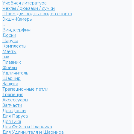
Учебная литература
Чехлы / рюкзаки / сумки
Шлем для водных видов спорта
Экшн-Камеры
...
Виндсерфинг
Доски
Паруса
Комплекты
Мачты
Гик
Плавник
Фойлы
Удлинитель
Шарнир
Защита
Трапеционные петли
Трапеция
Аксессуары
Запчасти
Для Доски
Для Паруса
Для Гика
Для Фойла и Плавника
Для Удлинителя и Шарнира