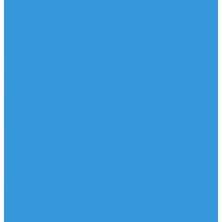
Аксессуары
IQ Foil
SUP серфинг
SUP доски
Весла
Аксессуары, Чехлы
Лыжи
Горнолыжные ботинки
Лыжи
Чехлы, сумки и аксессуары
Одежда
Горнолыжная одежда
Футболки / Термобелье
Шорты
Головные уборы
Гидроодежда
Гидрокостюмы
Неопреновая обувь
Перчатки для водных видов спорта
Гидрошлемы, повязки, шапки
Пончо
Футболки / Боди / Шорты / Штаны Неопреновые
Аксессуары
Ароматизаторы
Брелки