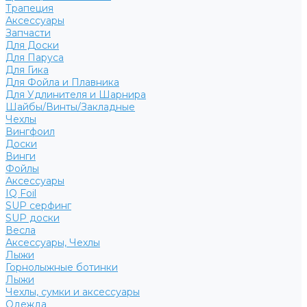
Трапеция
Аксессуары
Запчасти
Для Доски
Для Паруса
Для Гика
Для Фойла и Плавника
Для Удлинителя и Шарнира
Шайбы/Винты/Закладные
Чехлы
Вингфоил
Доски
Винги
Фойлы
Аксессуары
IQ Foil
SUP серфинг
SUP доски
Весла
Аксессуары, Чехлы
Лыжи
Горнолыжные ботинки
Лыжи
Чехлы, сумки и аксессуары
Одежда