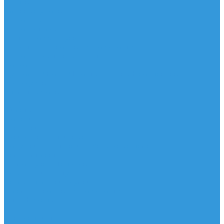
Шорты
Головные уборы
Гидроодежда
Гидрокостюмы
Неопреновая обувь
Перчатки для водных видов спорта
Гидрошлемы, повязки, шапки
Пончо
Футболки / Боди / Шорты / Штаны Неопреновые
Аксессуары
Ароматизаторы
Брелки
Жилеты
Модели
Наклейки
Очки солнцезащитные
Подушки на багажник / Увязочные ремни
Рем. комплект
Термокружки, Термосы
Учебная литература
Чехлы / рюкзаки / сумки
Шлем для водных видов спорта
Экшн-Камеры
...
Виндсерфинг