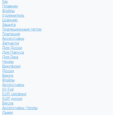
Гик
Плавник
Фойлы
Удлинитель
Шарнир
Защита
Трапеционные петли
Трапеция
Аксессуары
Запчасти
Для Доски
Для Паруса
Для Гика
Чехлы
Вингфоил
Доски
Винги
Фойлы
Аксессуары
IQ Foil
SUP серфинг
SUP доски
Весла
Аксессуары, Чехлы
Лыжи