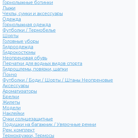
Горнолыжные ботинки
Лыжи
Чехлы, сумки и аксессуары
Одежда
Горнолыжная одежда
Футболки / Термобелье
Шорты
Головные уборы
Гидроодежда
Гидрокостюмы
Неопреновая обувь
Перчатки для водных видов спорта
Гидрошлемы, повязки, шапки
Пончо
Футболки / Боди / Шорты / Штаны Неопреновые
Аксессуары
Ароматизаторы
Брелки
Жилеты
Модели
Наклейки
Очки солнцезащитные
Подушки на багажник / Увязочные ремни
Рем. комплект
Термокружки, Термосы