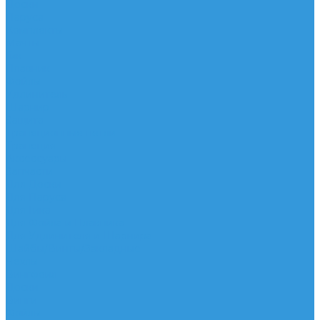
Доски
Паруса
Комплекты
Мачты
Гик
Плавник
Фойлы
Удлинитель
Шарнир
Защита
Трапеционные петли
Трапеция
Аксессуары
Запчасти
Для Доски
Для Паруса
Для Гика
Для Фойла и Плавника
Для Удлинителя и Шарнира
Шайбы/Винты/Закладные
Чехлы
Вингфоил
Доски
Винги
Фойлы