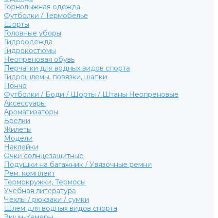
Горнолыжная одежда
Футболки / Термобелье
Шорты
Головные уборы
Гидроодежда
Гидрокостюмы
Неопреновая обувь
Перчатки для водных видов спорта
Гидрошлемы, повязки, шапки
Пончо
Футболки / Боди / Шорты / Штаны Неопреновые
Аксессуары
Ароматизаторы
Брелки
Жилеты
Модели
Наклейки
Очки солнцезащитные
Подушки на багажник / Увязочные ремни
Рем. комплект
Термокружки, Термосы
Учебная литература
Чехлы / рюкзаки / сумки
Шлем для водных видов спорта
Экшн-Камеры