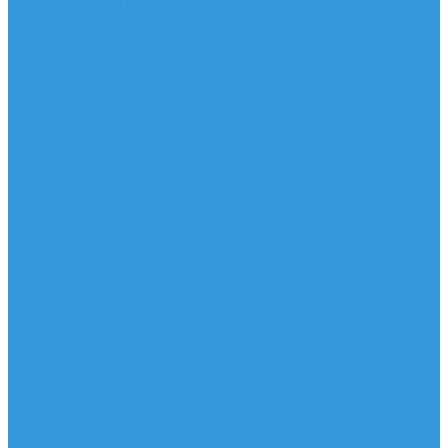
Трапеционные петли
Трапеция
Аксессуары
Запчасти
Для Доски
Для Паруса
Для Гика
Чехлы
Вингфоил
Доски
Винги
Фойлы
Аксессуары
IQ Foil
SUP серфинг
SUP доски
Весла
Аксессуары, Чехлы
Лыжи
Горнолыжные ботинки
Лыжи
Чехлы, сумки и аксессуары
Одежда
Горнолыжная одежда
Футболки / Термобелье