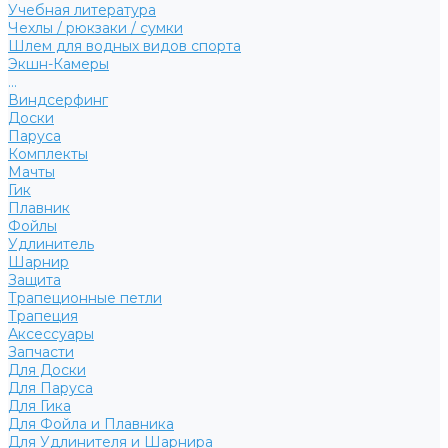
Учебная литература
Чехлы / рюкзаки / сумки
Шлем для водных видов спорта
Экшн-Камеры
...
Виндсерфинг
Доски
Паруса
Комплекты
Мачты
Гик
Плавник
Фойлы
Удлинитель
Шарнир
Защита
Трапеционные петли
Трапеция
Аксессуары
Запчасти
Для Доски
Для Паруса
Для Гика
Для Фойла и Плавника
Для Удлинителя и Шарнира