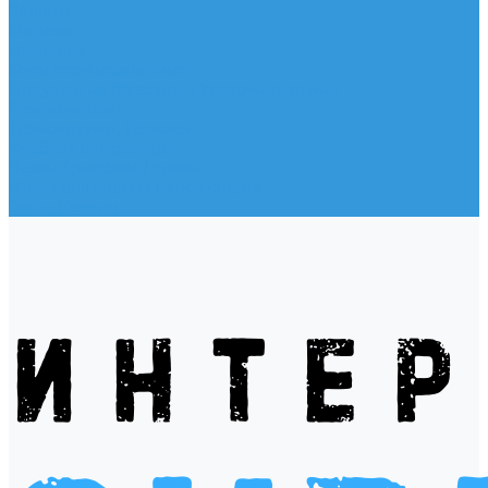
Жилеты
Модели
Наклейки
Очки солнцезащитные
Подушки на багажник / Увязочные ремни
Рем. комплект
Термокружки, Термосы
Учебная литература
Чехлы / рюкзаки / сумки
Шлем для водных видов спорта
Экшн-Камеры