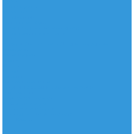
Шорты
Головные уборы
Гидроодежда
Гидрокостюмы
Неопреновая обувь
Перчатки для водных видов спорта
Гидрошлемы, повязки, шапки
Пончо
Футболки / Боди / Шорты / Штаны Неопреновые
Аксессуары
Ароматизаторы
Брелки
Жилеты
Модели
Наклейки
Очки солнцезащитные
Подушки на багажник / Увязочные ремни
Рем. комплект
Термокружки, Термосы
Учебная литература
Чехлы / рюкзаки / сумки
Шлем для водных видов спорта
Экшн-Камеры
...
Виндсерфинг