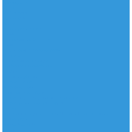
Аксессуары
IQ Foil
SUP серфинг
SUP доски
Весла
Аксессуары, Чехлы
Лыжи
Горнолыжные ботинки
Лыжи
Чехлы, сумки и аксессуары
Одежда
Горнолыжная одежда
Футболки / Термобелье
Шорты
Головные уборы
Гидроодежда
Гидрокостюмы
Неопреновая обувь
Перчатки для водных видов спорта
Гидрошлемы, повязки, шапки
Пончо
Футболки / Боди / Шорты / Штаны Неопреновые
Аксессуары
Ароматизаторы
Брелки