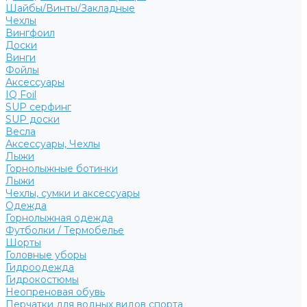
Шайбы/Винты/Закладные
Чехлы
Вингфоил
Доски
Винги
Фойлы
Аксессуары
IQ Foil
SUP серфинг
SUP доски
Весла
Аксессуары, Чехлы
Лыжи
Горнолыжные ботинки
Лыжи
Чехлы, сумки и аксессуары
Одежда
Горнолыжная одежда
Футболки / Термобелье
Шорты
Головные уборы
Гидроодежда
Гидрокостюмы
Неопреновая обувь
Перчатки для водных видов спорта