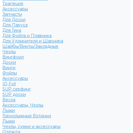
Трапеция
Аксессуары
Запчасти
Для Доски
Для Паруса
Для Гика
Для Фойла и Плавника
Для Удлинителя и Шарнира
Шайбы/Винты/Закладные
Чехлы
Вингфоил
Доски
Винги
Фойлы
Аксессуары
IQ Foil
SUP серфинг
SUP доски
Весла
Аксессуары, Чехлы
Лыжи
Горнолыжные ботинки
Лыжи
Чехлы, сумки и аксессуары
Одежда