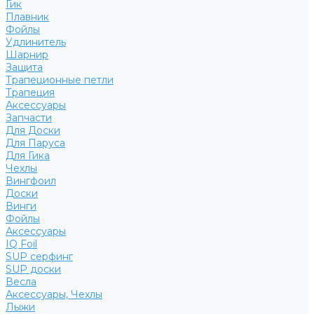
Гик
Плавник
Фойлы
Удлинитель
Шарнир
Защита
Трапеционные петли
Трапеция
Аксессуары
Запчасти
Для Доски
Для Паруса
Для Гика
Чехлы
Вингфоил
Доски
Винги
Фойлы
Аксессуары
IQ Foil
SUP серфинг
SUP доски
Весла
Аксессуары, Чехлы
Лыжи