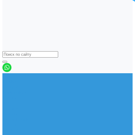
Виндсерфинг
Доски
Паруса
Комплекты
Мачты
Гик
Плавник
Фойлы
Удлинитель
Шарнир
Защита