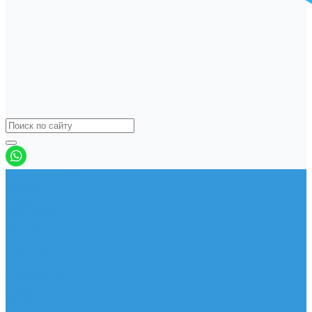
Виндсерфинг
Доски
Паруса
Комплекты
Мачты
Гик
Плавник
Фойлы
Удлинитель
Шарнир
Защита