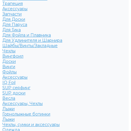
Трапеция
Аксессуары
Запчасти
Для Доски
Для Паруса
Для Гика
Для Фойла и Плавника
Для Удлинителя и Шарнира
Шайбы/Винты/Закладные
Чехлы
Вингфоил
Доски
Винги
Фойлы
Аксессуары
IQ Foil
SUP серфинг
SUP доски
Весла
Аксессуары, Чехлы
Лыжи
Горнолыжные ботинки
Лыжи
Чехлы, сумки и аксессуары
Одежда