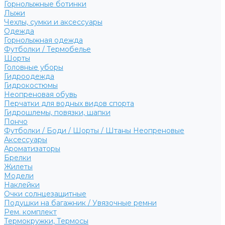
Горнолыжные ботинки
Лыжи
Чехлы, сумки и аксессуары
Одежда
Горнолыжная одежда
Футболки / Термобелье
Шорты
Головные уборы
Гидроодежда
Гидрокостюмы
Неопреновая обувь
Перчатки для водных видов спорта
Гидрошлемы, повязки, шапки
Пончо
Футболки / Боди / Шорты / Штаны Неопреновые
Аксессуары
Ароматизаторы
Брелки
Жилеты
Модели
Наклейки
Очки солнцезащитные
Подушки на багажник / Увязочные ремни
Рем. комплект
Термокружки, Термосы