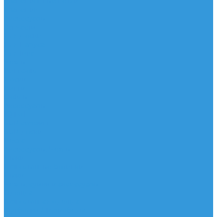
Трапеционные петли
Трапеция
Аксессуары
Запчасти
Для Доски
Для Паруса
Для Гика
Чехлы
Вингфоил
Доски
Винги
Фойлы
Аксессуары
IQ Foil
SUP серфинг
SUP доски
Весла
Аксессуары, Чехлы
Лыжи
Горнолыжные ботинки
Лыжи
Чехлы, сумки и аксессуары
Одежда
Горнолыжная одежда
Футболки / Термобелье