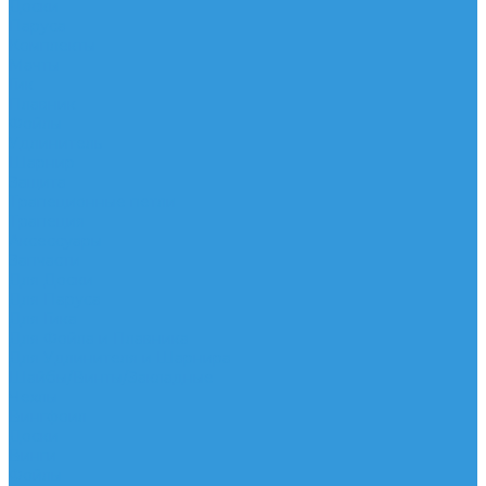
Доски
Паруса
Комплекты
Мачты
Гик
Плавник
Фойлы
Удлинитель
Шарнир
Защита
Трапеционные петли
Трапеция
Аксессуары
Запчасти
Для Доски
Для Паруса
Для Гика
Для Фойла и Плавника
Для Удлинителя и Шарнира
Шайбы/Винты/Закладные
Чехлы
Вингфоил
Доски
Винги
Фойлы