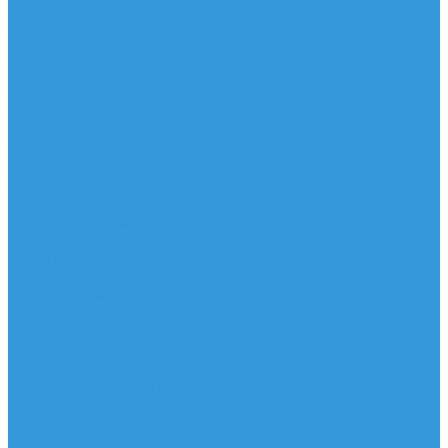
Аксессуары
IQ Foil
SUP серфинг
SUP доски
Весла
Аксессуары, Чехлы
Лыжи
Горнолыжные ботинки
Лыжи
Чехлы, сумки и аксессуары
Одежда
Горнолыжная одежда
Футболки / Термобелье
Шорты
Головные уборы
Гидроодежда
Гидрокостюмы
Неопреновая обувь
Перчатки для водных видов спорта
Гидрошлемы, повязки, шапки
Пончо
Футболки / Боди / Шорты / Штаны Неопреновые
Аксессуары
Ароматизаторы
Брелки