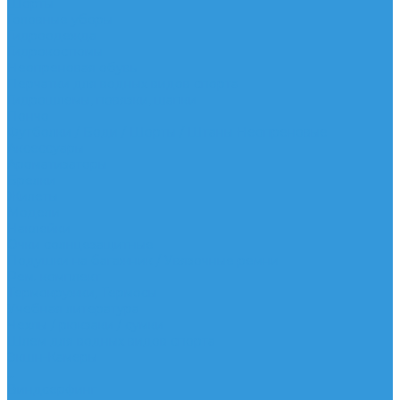
Шорты
Головные уборы
Гидроодежда
Гидрокостюмы
Неопреновая обувь
Перчатки для водных видов спорта
Гидрошлемы, повязки, шапки
Пончо
Футболки / Боди / Шорты / Штаны Неопреновые
Аксессуары
Ароматизаторы
Брелки
Жилеты
Модели
Наклейки
Очки солнцезащитные
Подушки на багажник / Увязочные ремни
Рем. комплект
Термокружки, Термосы
Учебная литература
Чехлы / рюкзаки / сумки
Шлем для водных видов спорта
Экшн-Камеры
...
Виндсерфинг