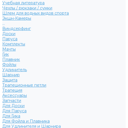
Учебная литература
Чехлы / рюкзаки / сумки
Шлем для водных видов спорта
Экшн-Камеры
...
Виндсерфинг
Доски
Паруса
Комплекты
Мачты
Гик
Плавник
Фойлы
Удлинитель
Шарнир
Защита
Трапеционные петли
Трапеция
Аксессуары
Запчасти
Для Доски
Для Паруса
Для Гика
Для Фойла и Плавника
Для Удлинителя и Шарнира