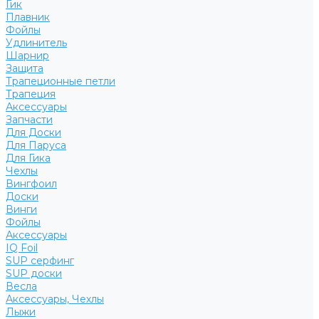
Гик
Плавник
Фойлы
Удлинитель
Шарнир
Защита
Трапеционные петли
Трапеция
Аксессуары
Запчасти
Для Доски
Для Паруса
Для Гика
Чехлы
Вингфоил
Доски
Винги
Фойлы
Аксессуары
IQ Foil
SUP серфинг
SUP доски
Весла
Аксессуары, Чехлы
Лыжи