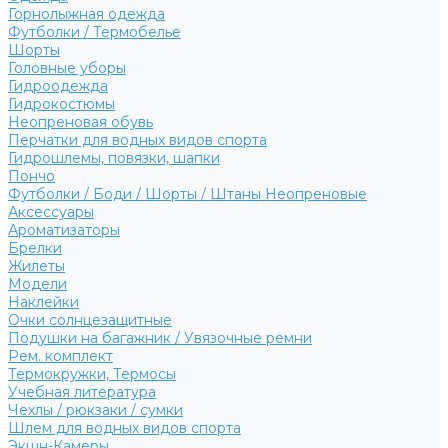
Горнолыжная одежда
Футболки / Термобелье
Шорты
Головные уборы
Гидроодежда
Гидрокостюмы
Неопреновая обувь
Перчатки для водных видов спорта
Гидрошлемы, повязки, шапки
Пончо
Футболки / Боди / Шорты / Штаны Неопреновые
Аксессуары
Ароматизаторы
Брелки
Жилеты
Модели
Наклейки
Очки солнцезащитные
Подушки на багажник / Увязочные ремни
Рем. комплект
Термокружки, Термосы
Учебная литература
Чехлы / рюкзаки / сумки
Шлем для водных видов спорта
Экшн-Камеры