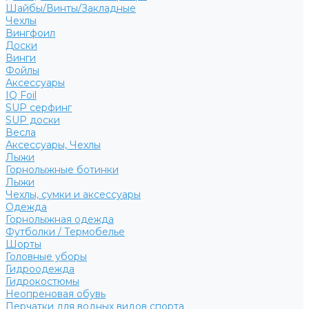
Шайбы/Винты/Закладные
Чехлы
Вингфоил
Доски
Винги
Фойлы
Аксессуары
IQ Foil
SUP серфинг
SUP доски
Весла
Аксессуары, Чехлы
Лыжи
Горнолыжные ботинки
Лыжи
Чехлы, сумки и аксессуары
Одежда
Горнолыжная одежда
Футболки / Термобелье
Шорты
Головные уборы
Гидроодежда
Гидрокостюмы
Неопреновая обувь
Перчатки для водных видов спорта