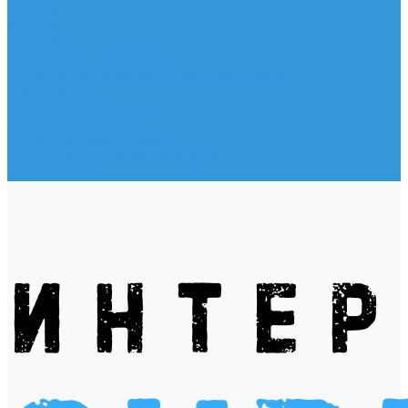
Жилеты
Модели
Наклейки
Очки солнцезащитные
Подушки на багажник / Увязочные ремни
Рем. комплект
Термокружки, Термосы
Учебная литература
Чехлы / рюкзаки / сумки
Шлем для водных видов спорта
Экшн-Камеры