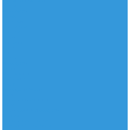
Трапеционные петли
Трапеция
Аксессуары
Запчасти
Для Доски
Для Паруса
Для Гика
Чехлы
Вингфоил
Доски
Винги
Фойлы
Аксессуары
IQ Foil
SUP серфинг
SUP доски
Весла
Аксессуары, Чехлы
Лыжи
Горнолыжные ботинки
Лыжи
Чехлы, сумки и аксессуары
Одежда
Горнолыжная одежда
Футболки / Термобелье