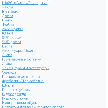
Шайбы/Винты/Закладные
Чехлы
Вингфоил
Доски
Винги
Фойлы
Аксессуары
IQ Foil
SUP серфинг
SUP доски
Весла
Аксессуары, Чехлы
Лыжи
Горнолыжные ботинки
Лыжи
Чехлы, сумки и аксессуары
Одежда
Горнолыжная одежда
Футболки / Термобелье
Шорты
Головные уборы
Гидроодежда
Гидрокостюмы
Неопреновая обувь
Перчатки для водных видов спорта