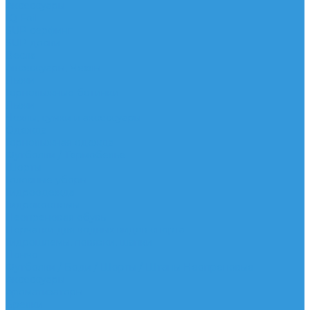
Аксессуары
IQ Foil
SUP серфинг
SUP доски
Весла
Аксессуары, Чехлы
Лыжи
Горнолыжные ботинки
Лыжи
Чехлы, сумки и аксессуары
Одежда
Горнолыжная одежда
Футболки / Термобелье
Шорты
Головные уборы
Гидроодежда
Гидрокостюмы
Неопреновая обувь
Перчатки для водных видов спорта
Гидрошлемы, повязки, шапки
Пончо
Футболки / Боди / Шорты / Штаны Неопреновые
Аксессуары
Ароматизаторы
Брелки