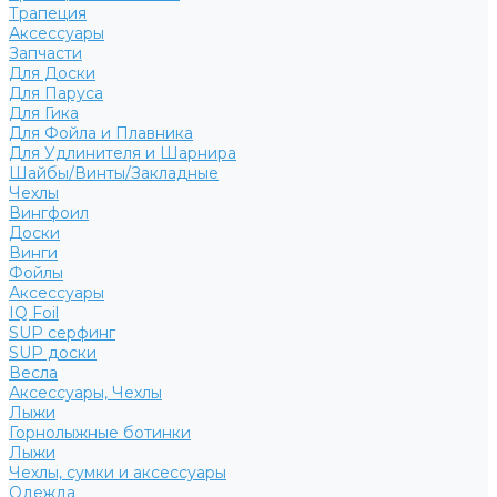
Трапеция
Аксессуары
Запчасти
Для Доски
Для Паруса
Для Гика
Для Фойла и Плавника
Для Удлинителя и Шарнира
Шайбы/Винты/Закладные
Чехлы
Вингфоил
Доски
Винги
Фойлы
Аксессуары
IQ Foil
SUP серфинг
SUP доски
Весла
Аксессуары, Чехлы
Лыжи
Горнолыжные ботинки
Лыжи
Чехлы, сумки и аксессуары
Одежда