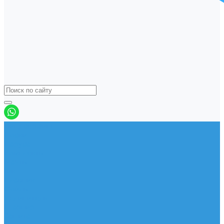
Виндсерфинг
Доски
Паруса
Комплекты
Мачты
Гик
Плавник
Фойлы
Удлинитель
Шарнир
Защита