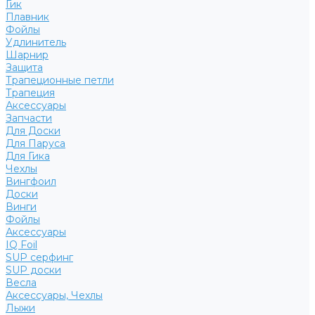
Гик
Плавник
Фойлы
Удлинитель
Шарнир
Защита
Трапеционные петли
Трапеция
Аксессуары
Запчасти
Для Доски
Для Паруса
Для Гика
Чехлы
Вингфоил
Доски
Винги
Фойлы
Аксессуары
IQ Foil
SUP серфинг
SUP доски
Весла
Аксессуары, Чехлы
Лыжи