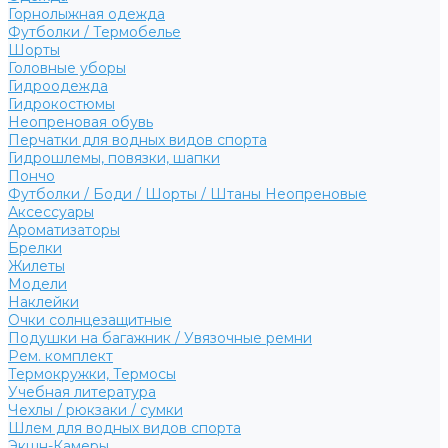
Горнолыжная одежда
Футболки / Термобелье
Шорты
Головные уборы
Гидроодежда
Гидрокостюмы
Неопреновая обувь
Перчатки для водных видов спорта
Гидрошлемы, повязки, шапки
Пончо
Футболки / Боди / Шорты / Штаны Неопреновые
Аксессуары
Ароматизаторы
Брелки
Жилеты
Модели
Наклейки
Очки солнцезащитные
Подушки на багажник / Увязочные ремни
Рем. комплект
Термокружки, Термосы
Учебная литература
Чехлы / рюкзаки / сумки
Шлем для водных видов спорта
Экшн-Камеры