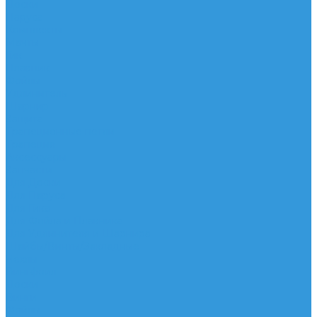
Доски
Паруса
Комплекты
Мачты
Гик
Плавник
Фойлы
Удлинитель
Шарнир
Защита
Трапеционные петли
Трапеция
Аксессуары
Запчасти
Для Доски
Для Паруса
Для Гика
Для Фойла и Плавника
Для Удлинителя и Шарнира
Шайбы/Винты/Закладные
Чехлы
Вингфоил
Доски
Винги
Фойлы