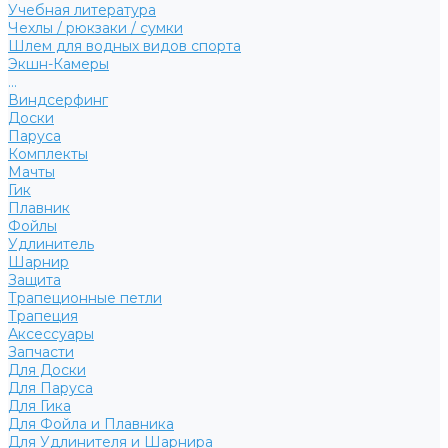
Учебная литература
Чехлы / рюкзаки / сумки
Шлем для водных видов спорта
Экшн-Камеры
...
Виндсерфинг
Доски
Паруса
Комплекты
Мачты
Гик
Плавник
Фойлы
Удлинитель
Шарнир
Защита
Трапеционные петли
Трапеция
Аксессуары
Запчасти
Для Доски
Для Паруса
Для Гика
Для Фойла и Плавника
Для Удлинителя и Шарнира