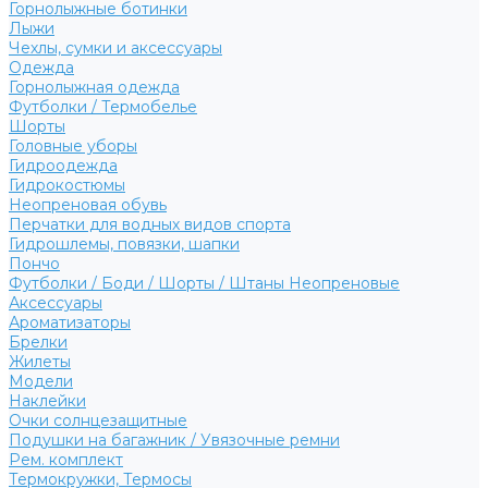
Горнолыжные ботинки
Лыжи
Чехлы, сумки и аксессуары
Одежда
Горнолыжная одежда
Футболки / Термобелье
Шорты
Головные уборы
Гидроодежда
Гидрокостюмы
Неопреновая обувь
Перчатки для водных видов спорта
Гидрошлемы, повязки, шапки
Пончо
Футболки / Боди / Шорты / Штаны Неопреновые
Аксессуары
Ароматизаторы
Брелки
Жилеты
Модели
Наклейки
Очки солнцезащитные
Подушки на багажник / Увязочные ремни
Рем. комплект
Термокружки, Термосы