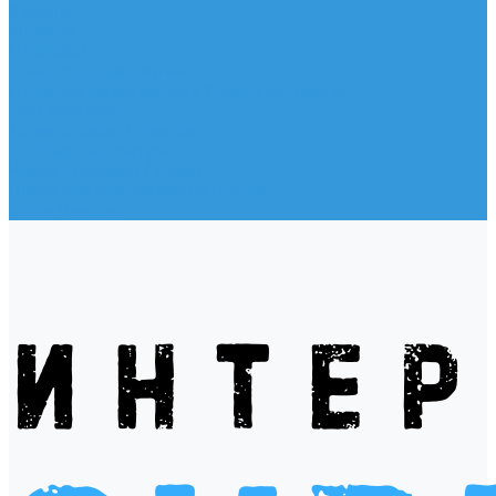
Жилеты
Модели
Наклейки
Очки солнцезащитные
Подушки на багажник / Увязочные ремни
Рем. комплект
Термокружки, Термосы
Учебная литература
Чехлы / рюкзаки / сумки
Шлем для водных видов спорта
Экшн-Камеры