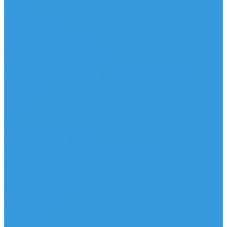
Шорты
Головные уборы
Гидроодежда
Гидрокостюмы
Неопреновая обувь
Перчатки для водных видов спорта
Гидрошлемы, повязки, шапки
Пончо
Футболки / Боди / Шорты / Штаны Неопреновые
Аксессуары
Ароматизаторы
Брелки
Жилеты
Модели
Наклейки
Очки солнцезащитные
Подушки на багажник / Увязочные ремни
Рем. комплект
Термокружки, Термосы
Учебная литература
Чехлы / рюкзаки / сумки
Шлем для водных видов спорта
Экшн-Камеры
...
Виндсерфинг