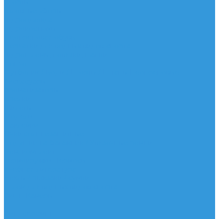
Шорты
Головные уборы
Гидроодежда
Гидрокостюмы
Неопреновая обувь
Перчатки для водных видов спорта
Гидрошлемы, повязки, шапки
Пончо
Футболки / Боди / Шорты / Штаны Неопреновые
Аксессуары
Ароматизаторы
Брелки
Жилеты
Модели
Наклейки
Очки солнцезащитные
Подушки на багажник / Увязочные ремни
Рем. комплект
Термокружки, Термосы
Учебная литература
Чехлы / рюкзаки / сумки
Шлем для водных видов спорта
Экшн-Камеры
...
Виндсерфинг