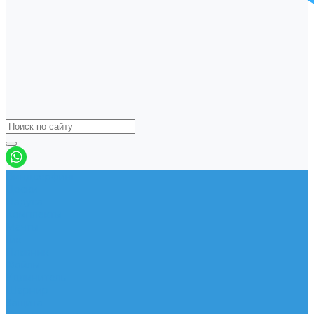
Виндсерфинг
Доски
Паруса
Комплекты
Мачты
Гик
Плавник
Фойлы
Удлинитель
Шарнир
Защита