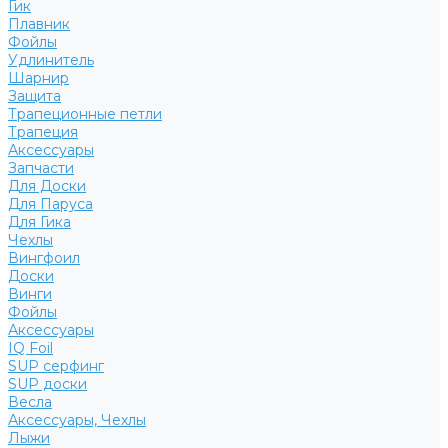
Гик
Плавник
Фойлы
Удлинитель
Шарнир
Защита
Трапеционные петли
Трапеция
Аксессуары
Запчасти
Для Доски
Для Паруса
Для Гика
Чехлы
Вингфоил
Доски
Винги
Фойлы
Аксессуары
IQ Foil
SUP серфинг
SUP доски
Весла
Аксессуары, Чехлы
Лыжи