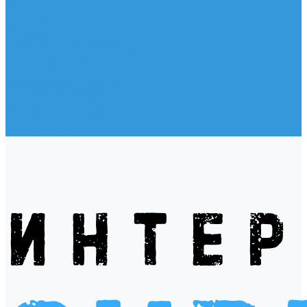
Жилеты
Модели
Наклейки
Очки солнцезащитные
Подушки на багажник / Увязочные ремни
Рем. комплект
Термокружки, Термосы
Учебная литература
Чехлы / рюкзаки / сумки
Шлем для водных видов спорта
Экшн-Камеры