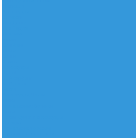
Трапеционные петли
Трапеция
Аксессуары
Запчасти
Для Доски
Для Паруса
Для Гика
Чехлы
Вингфоил
Доски
Винги
Фойлы
Аксессуары
IQ Foil
SUP серфинг
SUP доски
Весла
Аксессуары, Чехлы
Лыжи
Горнолыжные ботинки
Лыжи
Чехлы, сумки и аксессуары
Одежда
Горнолыжная одежда
Футболки / Термобелье