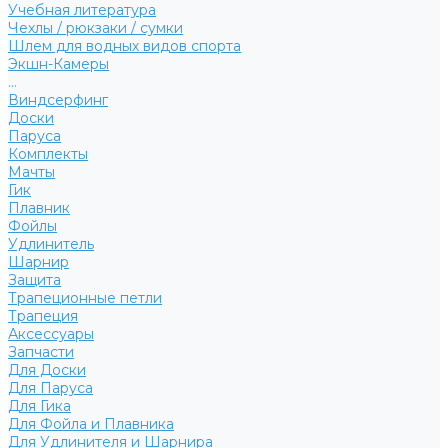
Учебная литература
Чехлы / рюкзаки / сумки
Шлем для водных видов спорта
Экшн-Камеры
...
Виндсерфинг
Доски
Паруса
Комплекты
Мачты
Гик
Плавник
Фойлы
Удлинитель
Шарнир
Защита
Трапеционные петли
Трапеция
Аксессуары
Запчасти
Для Доски
Для Паруса
Для Гика
Для Фойла и Плавника
Для Удлинителя и Шарнира