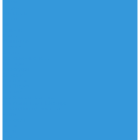
Доски
Паруса
Комплекты
Мачты
Гик
Плавник
Фойлы
Удлинитель
Шарнир
Защита
Трапеционные петли
Трапеция
Аксессуары
Запчасти
Для Доски
Для Паруса
Для Гика
Для Фойла и Плавника
Для Удлинителя и Шарнира
Шайбы/Винты/Закладные
Чехлы
Вингфоил
Доски
Винги
Фойлы