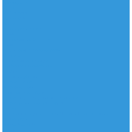
Аксессуары
IQ Foil
SUP серфинг
SUP доски
Весла
Аксессуары, Чехлы
Лыжи
Горнолыжные ботинки
Лыжи
Чехлы, сумки и аксессуары
Одежда
Горнолыжная одежда
Футболки / Термобелье
Шорты
Головные уборы
Гидроодежда
Гидрокостюмы
Неопреновая обувь
Перчатки для водных видов спорта
Гидрошлемы, повязки, шапки
Пончо
Футболки / Боди / Шорты / Штаны Неопреновые
Аксессуары
Ароматизаторы
Брелки