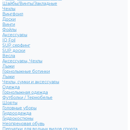
Шайбы/Винты/Закладные
Чехлы
Вингфоил
Доски
Винги
Фойлы
Аксессуары
IQ Foil
SUP серфинг
SUP доски
Весла
Аксессуары, Чехлы
Лыжи
Горнолыжные ботинки
Лыжи
Чехлы, сумки и аксессуары
Одежда
Горнолыжная одежда
Футболки / Термобелье
Шорты
Головные уборы
Гидроодежда
Гидрокостюмы
Неопреновая обувь
Перчатки для водных видов спорта