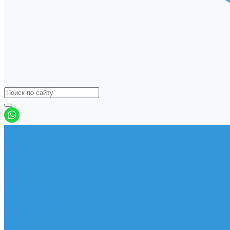
Виндсерфинг
Доски
Паруса
Комплекты
Мачты
Гик
Плавник
Фойлы
Удлинитель
Шарнир
Защита