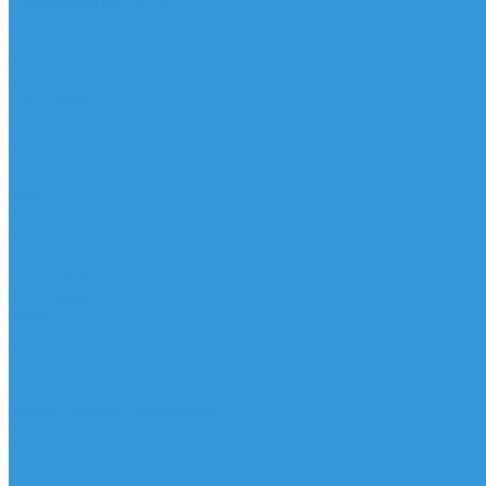
Трапеционные петли
Трапеция
Аксессуары
Запчасти
Для Доски
Для Паруса
Для Гика
Чехлы
Вингфоил
Доски
Винги
Фойлы
Аксессуары
IQ Foil
SUP серфинг
SUP доски
Весла
Аксессуары, Чехлы
Лыжи
Горнолыжные ботинки
Лыжи
Чехлы, сумки и аксессуары
Одежда
Горнолыжная одежда
Футболки / Термобелье