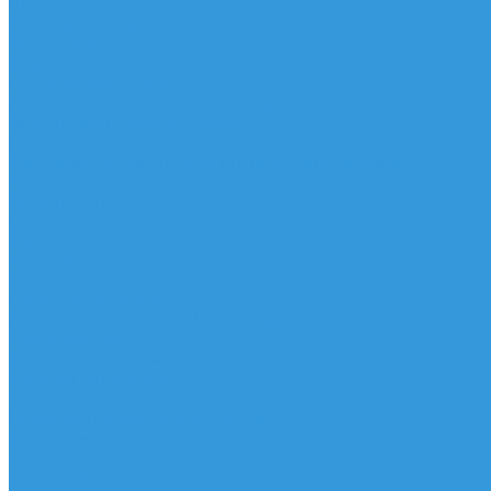
Шорты
Головные уборы
Гидроодежда
Гидрокостюмы
Неопреновая обувь
Перчатки для водных видов спорта
Гидрошлемы, повязки, шапки
Пончо
Футболки / Боди / Шорты / Штаны Неопреновые
Аксессуары
Ароматизаторы
Брелки
Жилеты
Модели
Наклейки
Очки солнцезащитные
Подушки на багажник / Увязочные ремни
Рем. комплект
Термокружки, Термосы
Учебная литература
Чехлы / рюкзаки / сумки
Шлем для водных видов спорта
Экшн-Камеры
...
Виндсерфинг