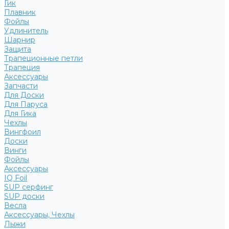
Гик
Плавник
Фойлы
Удлинитель
Шарнир
Защита
Трапеционные петли
Трапеция
Аксессуары
Запчасти
Для Доски
Для Паруса
Для Гика
Чехлы
Вингфоил
Доски
Винги
Фойлы
Аксессуары
IQ Foil
SUP серфинг
SUP доски
Весла
Аксессуары, Чехлы
Лыжи