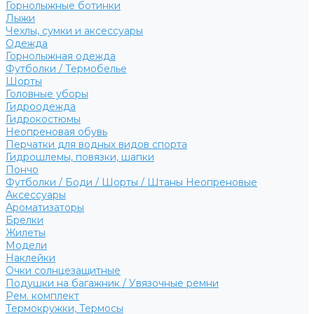
Горнолыжные ботинки
Лыжи
Чехлы, сумки и аксессуары
Одежда
Горнолыжная одежда
Футболки / Термобелье
Шорты
Головные уборы
Гидроодежда
Гидрокостюмы
Неопреновая обувь
Перчатки для водных видов спорта
Гидрошлемы, повязки, шапки
Пончо
Футболки / Боди / Шорты / Штаны Неопреновые
Аксессуары
Ароматизаторы
Брелки
Жилеты
Модели
Наклейки
Очки солнцезащитные
Подушки на багажник / Увязочные ремни
Рем. комплект
Термокружки, Термосы