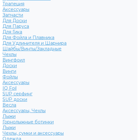
Трапеция
Аксессуары
Запчасти
Для Доски
Для Паруса
Для Гика
Для Фойла и Плавника
Для Удлинителя и Шарнира
Шайбы/Винты/Закладные
Чехлы
Вингфоил
Доски
Винги
Фойлы
Аксессуары
IQ Foil
SUP серфинг
SUP доски
Весла
Аксессуары, Чехлы
Лыжи
Горнолыжные ботинки
Лыжи
Чехлы, сумки и аксессуары
Одежда