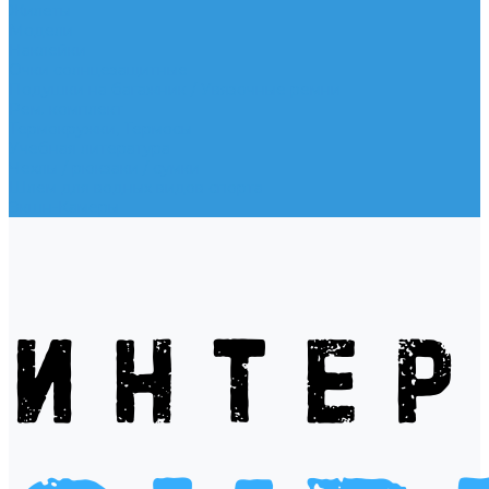
Жилеты
Модели
Наклейки
Очки солнцезащитные
Подушки на багажник / Увязочные ремни
Рем. комплект
Термокружки, Термосы
Учебная литература
Чехлы / рюкзаки / сумки
Шлем для водных видов спорта
Экшн-Камеры