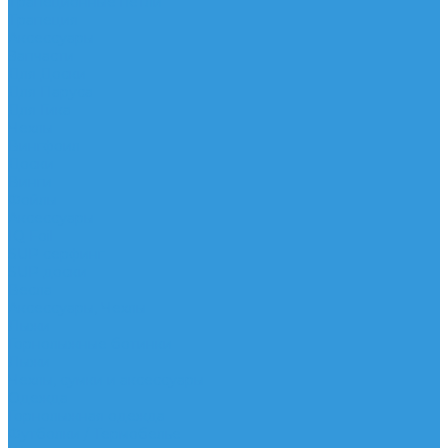
Трапеционные петли
Трапеция
Аксессуары
Запчасти
Для Доски
Для Паруса
Для Гика
Чехлы
Вингфоил
Доски
Винги
Фойлы
Аксессуары
IQ Foil
SUP серфинг
SUP доски
Весла
Аксессуары, Чехлы
Лыжи
Горнолыжные ботинки
Лыжи
Чехлы, сумки и аксессуары
Одежда
Горнолыжная одежда
Футболки / Термобелье