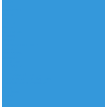
Доски
Паруса
Комплекты
Мачты
Гик
Плавник
Фойлы
Удлинитель
Шарнир
Защита
Трапеционные петли
Трапеция
Аксессуары
Запчасти
Для Доски
Для Паруса
Для Гика
Для Фойла и Плавника
Для Удлинителя и Шарнира
Шайбы/Винты/Закладные
Чехлы
Вингфоил
Доски
Винги
Фойлы