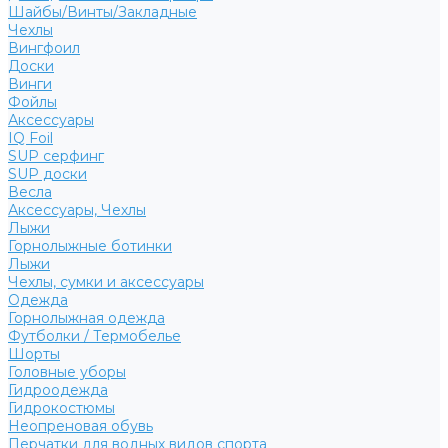
Шайбы/Винты/Закладные
Чехлы
Вингфоил
Доски
Винги
Фойлы
Аксессуары
IQ Foil
SUP серфинг
SUP доски
Весла
Аксессуары, Чехлы
Лыжи
Горнолыжные ботинки
Лыжи
Чехлы, сумки и аксессуары
Одежда
Горнолыжная одежда
Футболки / Термобелье
Шорты
Головные уборы
Гидроодежда
Гидрокостюмы
Неопреновая обувь
Перчатки для водных видов спорта