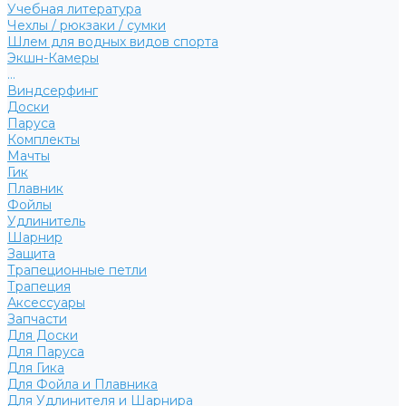
Учебная литература
Чехлы / рюкзаки / сумки
Шлем для водных видов спорта
Экшн-Камеры
...
Виндсерфинг
Доски
Паруса
Комплекты
Мачты
Гик
Плавник
Фойлы
Удлинитель
Шарнир
Защита
Трапеционные петли
Трапеция
Аксессуары
Запчасти
Для Доски
Для Паруса
Для Гика
Для Фойла и Плавника
Для Удлинителя и Шарнира