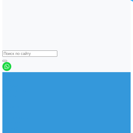
Виндсерфинг
Доски
Паруса
Комплекты
Мачты
Гик
Плавник
Фойлы
Удлинитель
Шарнир
Защита