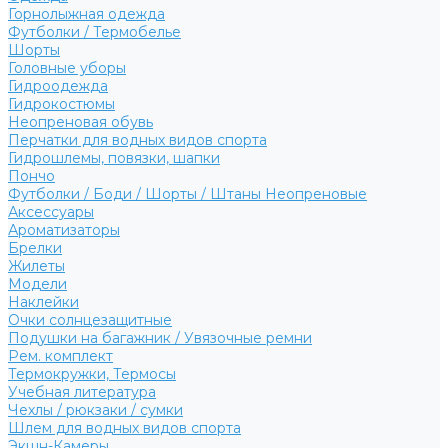
Горнолыжная одежда
Футболки / Термобелье
Шорты
Головные уборы
Гидроодежда
Гидрокостюмы
Неопреновая обувь
Перчатки для водных видов спорта
Гидрошлемы, повязки, шапки
Пончо
Футболки / Боди / Шорты / Штаны Неопреновые
Аксессуары
Ароматизаторы
Брелки
Жилеты
Модели
Наклейки
Очки солнцезащитные
Подушки на багажник / Увязочные ремни
Рем. комплект
Термокружки, Термосы
Учебная литература
Чехлы / рюкзаки / сумки
Шлем для водных видов спорта
Экшн-Камеры