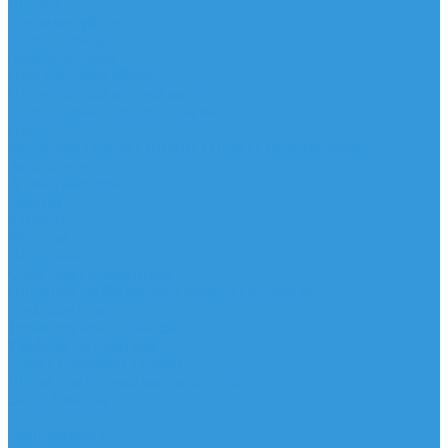
Шорты
Головные уборы
Гидроодежда
Гидрокостюмы
Неопреновая обувь
Перчатки для водных видов спорта
Гидрошлемы, повязки, шапки
Пончо
Футболки / Боди / Шорты / Штаны Неопреновые
Аксессуары
Ароматизаторы
Брелки
Жилеты
Модели
Наклейки
Очки солнцезащитные
Подушки на багажник / Увязочные ремни
Рем. комплект
Термокружки, Термосы
Учебная литература
Чехлы / рюкзаки / сумки
Шлем для водных видов спорта
Экшн-Камеры
...
Виндсерфинг