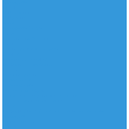
Аксессуары
IQ Foil
SUP серфинг
SUP доски
Весла
Аксессуары, Чехлы
Лыжи
Горнолыжные ботинки
Лыжи
Чехлы, сумки и аксессуары
Одежда
Горнолыжная одежда
Футболки / Термобелье
Шорты
Головные уборы
Гидроодежда
Гидрокостюмы
Неопреновая обувь
Перчатки для водных видов спорта
Гидрошлемы, повязки, шапки
Пончо
Футболки / Боди / Шорты / Штаны Неопреновые
Аксессуары
Ароматизаторы
Брелки