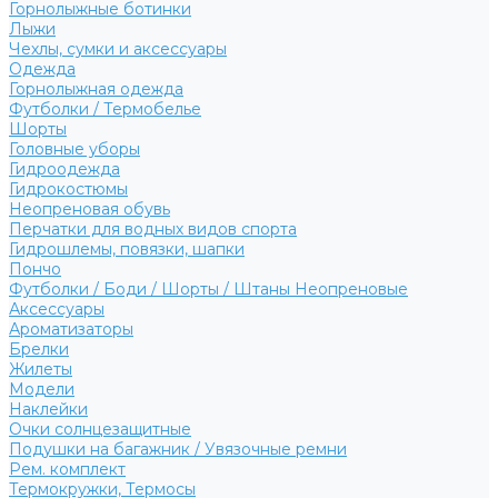
Горнолыжные ботинки
Лыжи
Чехлы, сумки и аксессуары
Одежда
Горнолыжная одежда
Футболки / Термобелье
Шорты
Головные уборы
Гидроодежда
Гидрокостюмы
Неопреновая обувь
Перчатки для водных видов спорта
Гидрошлемы, повязки, шапки
Пончо
Футболки / Боди / Шорты / Штаны Неопреновые
Аксессуары
Ароматизаторы
Брелки
Жилеты
Модели
Наклейки
Очки солнцезащитные
Подушки на багажник / Увязочные ремни
Рем. комплект
Термокружки, Термосы