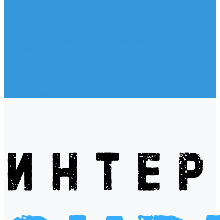
Жилеты
Модели
Наклейки
Очки солнцезащитные
Подушки на багажник / Увязочные ремни
Рем. комплект
Термокружки, Термосы
Учебная литература
Чехлы / рюкзаки / сумки
Шлем для водных видов спорта
Экшн-Камеры