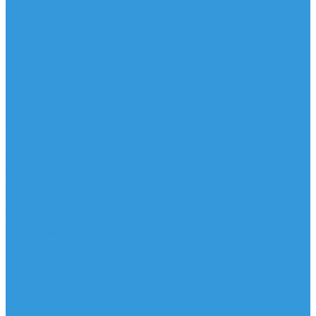
Доски
Паруса
Комплекты
Мачты
Гик
Плавник
Фойлы
Удлинитель
Шарнир
Защита
Трапеционные петли
Трапеция
Аксессуары
Запчасти
Для Доски
Для Паруса
Для Гика
Для Фойла и Плавника
Для Удлинителя и Шарнира
Шайбы/Винты/Закладные
Чехлы
Вингфоил
Доски
Винги
Фойлы