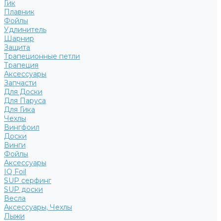
Гик
Плавник
Фойлы
Удлинитель
Шарнир
Защита
Трапеционные петли
Трапеция
Аксессуары
Запчасти
Для Доски
Для Паруса
Для Гика
Чехлы
Вингфоил
Доски
Винги
Фойлы
Аксессуары
IQ Foil
SUP серфинг
SUP доски
Весла
Аксессуары, Чехлы
Лыжи