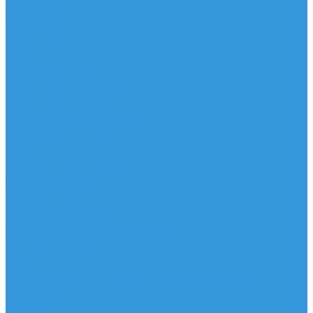
Аксессуары
IQ Foil
SUP серфинг
SUP доски
Весла
Аксессуары, Чехлы
Лыжи
Горнолыжные ботинки
Лыжи
Чехлы, сумки и аксессуары
Одежда
Горнолыжная одежда
Футболки / Термобелье
Шорты
Головные уборы
Гидроодежда
Гидрокостюмы
Неопреновая обувь
Перчатки для водных видов спорта
Гидрошлемы, повязки, шапки
Пончо
Футболки / Боди / Шорты / Штаны Неопреновые
Аксессуары
Ароматизаторы
Брелки