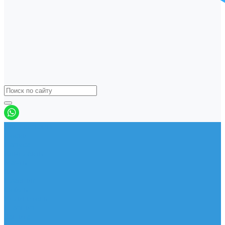
Виндсерфинг
Доски
Паруса
Комплекты
Мачты
Гик
Плавник
Фойлы
Удлинитель
Шарнир
Защита