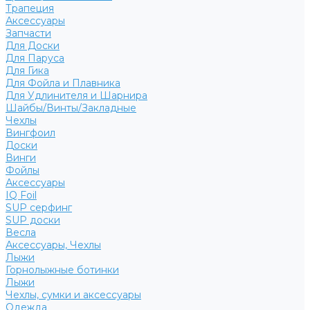
Трапеция
Аксессуары
Запчасти
Для Доски
Для Паруса
Для Гика
Для Фойла и Плавника
Для Удлинителя и Шарнира
Шайбы/Винты/Закладные
Чехлы
Вингфоил
Доски
Винги
Фойлы
Аксессуары
IQ Foil
SUP серфинг
SUP доски
Весла
Аксессуары, Чехлы
Лыжи
Горнолыжные ботинки
Лыжи
Чехлы, сумки и аксессуары
Одежда