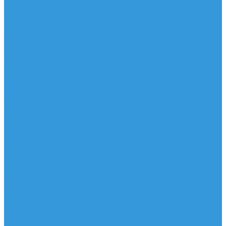
Шорты
Головные уборы
Гидроодежда
Гидрокостюмы
Неопреновая обувь
Перчатки для водных видов спорта
Гидрошлемы, повязки, шапки
Пончо
Футболки / Боди / Шорты / Штаны Неопреновые
Аксессуары
Ароматизаторы
Брелки
Жилеты
Модели
Наклейки
Очки солнцезащитные
Подушки на багажник / Увязочные ремни
Рем. комплект
Термокружки, Термосы
Учебная литература
Чехлы / рюкзаки / сумки
Шлем для водных видов спорта
Экшн-Камеры
...
Виндсерфинг