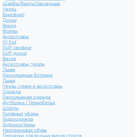
Шайбы/Винты/Закладные
Чехлы
Вингфоил
Доски
Винги
Фойлы
Аксессуары
IQ Foil
SUP серфинг
SUP доски
Весла
Аксессуары, Чехлы
Лыжи
Горнолыжные ботинки
Лыжи
Чехлы, сумки и аксессуары
Одежда
Горнолыжная одежда
Футболки / Термобелье
Шорты
Головные уборы
Гидроодежда
Гидрокостюмы
Неопреновая обувь
Перчатки для водных видов спорта