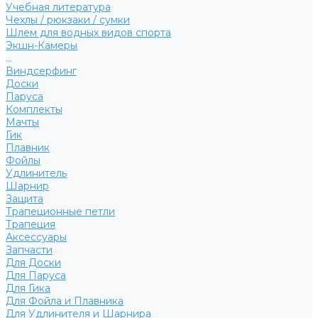
Учебная литература
Чехлы / рюкзаки / сумки
Шлем для водных видов спорта
Экшн-Камеры
...
Виндсерфинг
Доски
Паруса
Комплекты
Мачты
Гик
Плавник
Фойлы
Удлинитель
Шарнир
Защита
Трапеционные петли
Трапеция
Аксессуары
Запчасти
Для Доски
Для Паруса
Для Гика
Для Фойла и Плавника
Для Удлинителя и Шарнира