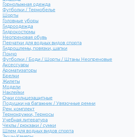
Горнолыжная одежда
Футболки / Термобелье
Шорты
Головные уборы
Гидроодежда
Гидрокостюмы
Неопреновая обувь
Перчатки для водных видов спорта
Гидрошлемы, повязки, шапки
Пончо
Футболки / Боди / Шорты / Штаны Неопреновые
Аксессуары
Ароматизаторы
Брелки
Жилеты
Модели
Наклейки
Очки солнцезащитные
Подушки на багажник / Увязочные ремни
Рем. комплект
Термокружки, Термосы
Учебная литература
Чехлы / рюкзаки / сумки
Шлем для водных видов спорта
Экшн-Камеры