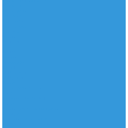
Трапеционные петли
Трапеция
Аксессуары
Запчасти
Для Доски
Для Паруса
Для Гика
Чехлы
Вингфоил
Доски
Винги
Фойлы
Аксессуары
IQ Foil
SUP серфинг
SUP доски
Весла
Аксессуары, Чехлы
Лыжи
Горнолыжные ботинки
Лыжи
Чехлы, сумки и аксессуары
Одежда
Горнолыжная одежда
Футболки / Термобелье