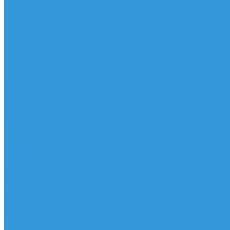
Шорты
Головные уборы
Гидроодежда
Гидрокостюмы
Неопреновая обувь
Перчатки для водных видов спорта
Гидрошлемы, повязки, шапки
Пончо
Футболки / Боди / Шорты / Штаны Неопреновые
Аксессуары
Ароматизаторы
Брелки
Жилеты
Модели
Наклейки
Очки солнцезащитные
Подушки на багажник / Увязочные ремни
Рем. комплект
Термокружки, Термосы
Учебная литература
Чехлы / рюкзаки / сумки
Шлем для водных видов спорта
Экшн-Камеры
...
Виндсерфинг