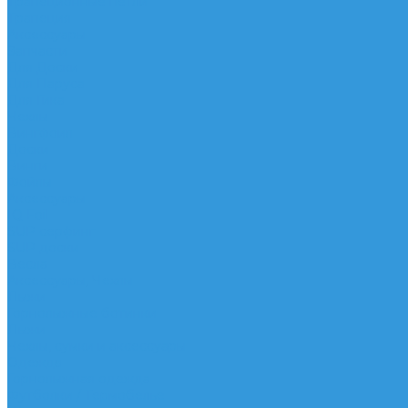
Трапеционные петли
Трапеция
Аксессуары
Запчасти
Для Доски
Для Паруса
Для Гика
Чехлы
Вингфоил
Доски
Винги
Фойлы
Аксессуары
IQ Foil
SUP серфинг
SUP доски
Весла
Аксессуары, Чехлы
Лыжи
Горнолыжные ботинки
Лыжи
Чехлы, сумки и аксессуары
Одежда
Горнолыжная одежда
Футболки / Термобелье