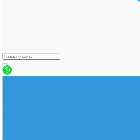
Виндсерфинг
Доски
Паруса
Комплекты
Мачты
Гик
Плавник
Фойлы
Удлинитель
Шарнир
Защита