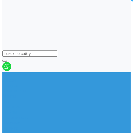
Виндсерфинг
Доски
Паруса
Комплекты
Мачты
Гик
Плавник
Фойлы
Удлинитель
Шарнир
Защита