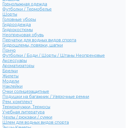
Горнолыжная одежда
Футболки / Термобелье
Шорты
Головные уборы
Гидроодежда
Гидрокостюмы
Неопреновая обувь
Перчатки для водных видов спорта
Гидрошлемы, повязки, шапки
Пончо
Футболки / Боди / Шорты / Штаны Неопреновые
Аксессуары
Ароматизаторы
Брелки
Жилеты
Модели
Наклейки
Очки солнцезащитные
Подушки на багажник / Увязочные ремни
Рем. комплект
Термокружки, Термосы
Учебная литература
Чехлы / рюкзаки / сумки
Шлем для водных видов спорта
Экшн-Камеры