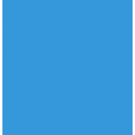
Шорты
Головные уборы
Гидроодежда
Гидрокостюмы
Неопреновая обувь
Перчатки для водных видов спорта
Гидрошлемы, повязки, шапки
Пончо
Футболки / Боди / Шорты / Штаны Неопреновые
Аксессуары
Ароматизаторы
Брелки
Жилеты
Модели
Наклейки
Очки солнцезащитные
Подушки на багажник / Увязочные ремни
Рем. комплект
Термокружки, Термосы
Учебная литература
Чехлы / рюкзаки / сумки
Шлем для водных видов спорта
Экшн-Камеры
...
Виндсерфинг