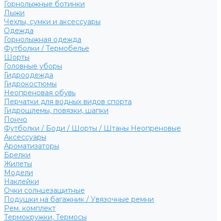
Горнолыжные ботинки
Лыжи
Чехлы, сумки и аксессуары
Одежда
Горнолыжная одежда
Футболки / Термобелье
Шорты
Головные уборы
Гидроодежда
Гидрокостюмы
Неопреновая обувь
Перчатки для водных видов спорта
Гидрошлемы, повязки, шапки
Пончо
Футболки / Боди / Шорты / Штаны Неопреновые
Аксессуары
Ароматизаторы
Брелки
Жилеты
Модели
Наклейки
Очки солнцезащитные
Подушки на багажник / Увязочные ремни
Рем. комплект
Термокружки, Термосы