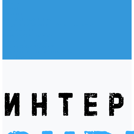
Жилеты
Модели
Наклейки
Очки солнцезащитные
Подушки на багажник / Увязочные ремни
Рем. комплект
Термокружки, Термосы
Учебная литература
Чехлы / рюкзаки / сумки
Шлем для водных видов спорта
Экшн-Камеры