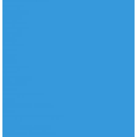
Трапеционные петли
Трапеция
Аксессуары
Запчасти
Для Доски
Для Паруса
Для Гика
Чехлы
Вингфоил
Доски
Винги
Фойлы
Аксессуары
IQ Foil
SUP серфинг
SUP доски
Весла
Аксессуары, Чехлы
Лыжи
Горнолыжные ботинки
Лыжи
Чехлы, сумки и аксессуары
Одежда
Горнолыжная одежда
Футболки / Термобелье