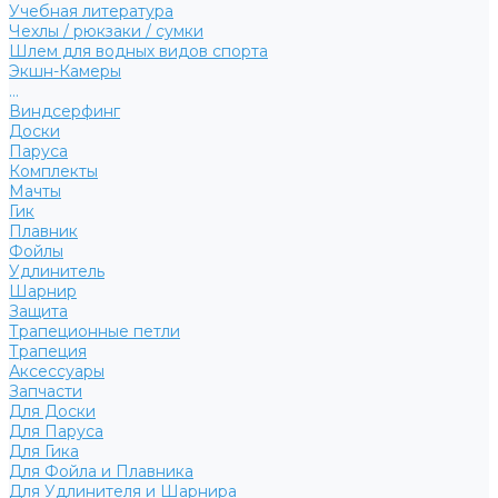
Учебная литература
Чехлы / рюкзаки / сумки
Шлем для водных видов спорта
Экшн-Камеры
...
Виндсерфинг
Доски
Паруса
Комплекты
Мачты
Гик
Плавник
Фойлы
Удлинитель
Шарнир
Защита
Трапеционные петли
Трапеция
Аксессуары
Запчасти
Для Доски
Для Паруса
Для Гика
Для Фойла и Плавника
Для Удлинителя и Шарнира