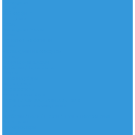
Аксессуары
IQ Foil
SUP серфинг
SUP доски
Весла
Аксессуары, Чехлы
Лыжи
Горнолыжные ботинки
Лыжи
Чехлы, сумки и аксессуары
Одежда
Горнолыжная одежда
Футболки / Термобелье
Шорты
Головные уборы
Гидроодежда
Гидрокостюмы
Неопреновая обувь
Перчатки для водных видов спорта
Гидрошлемы, повязки, шапки
Пончо
Футболки / Боди / Шорты / Штаны Неопреновые
Аксессуары
Ароматизаторы
Брелки