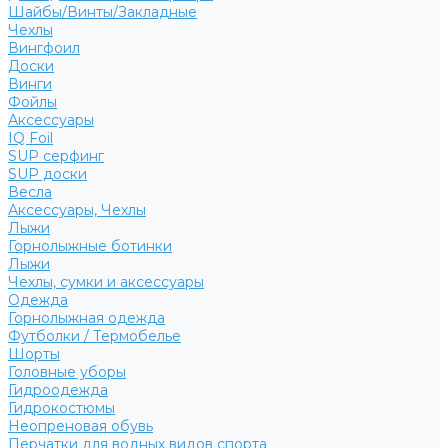
Шайбы/Винты/Закладные
Чехлы
Вингфоил
Доски
Винги
Фойлы
Аксессуары
IQ Foil
SUP серфинг
SUP доски
Весла
Аксессуары, Чехлы
Лыжи
Горнолыжные ботинки
Лыжи
Чехлы, сумки и аксессуары
Одежда
Горнолыжная одежда
Футболки / Термобелье
Шорты
Головные уборы
Гидроодежда
Гидрокостюмы
Неопреновая обувь
Перчатки для водных видов спорта