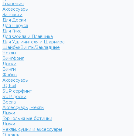
Трапеция
Аксессуары
Запчасти
Для Доски
Для Паруса
Для Гика
Для Фойла и Плавника
Для Удлинителя и Шарнира
Шайбы/Винты/Закладные
Чехлы
Вингфоил
Доски
Винги
Фойлы
Аксессуары
IQ Foil
SUP серфинг
SUP доски
Весла
Аксессуары, Чехлы
Лыжи
Горнолыжные ботинки
Лыжи
Чехлы, сумки и аксессуары
Одежда