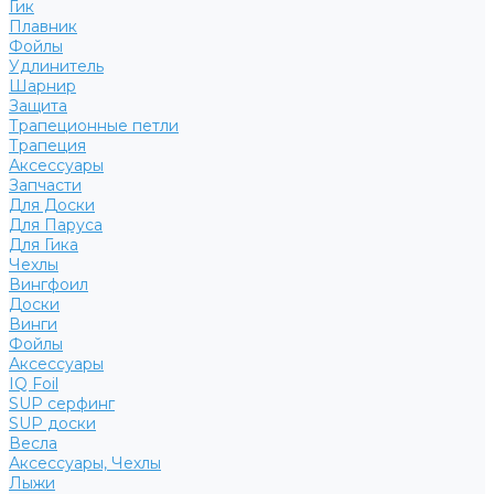
Гик
Плавник
Фойлы
Удлинитель
Шарнир
Защита
Трапеционные петли
Трапеция
Аксессуары
Запчасти
Для Доски
Для Паруса
Для Гика
Чехлы
Вингфоил
Доски
Винги
Фойлы
Аксессуары
IQ Foil
SUP серфинг
SUP доски
Весла
Аксессуары, Чехлы
Лыжи