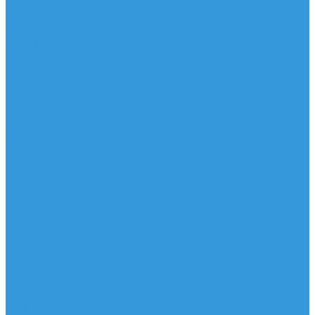
Доски
Паруса
Комплекты
Мачты
Гик
Плавник
Фойлы
Удлинитель
Шарнир
Защита
Трапеционные петли
Трапеция
Аксессуары
Запчасти
Для Доски
Для Паруса
Для Гика
Для Фойла и Плавника
Для Удлинителя и Шарнира
Шайбы/Винты/Закладные
Чехлы
Вингфоил
Доски
Винги
Фойлы