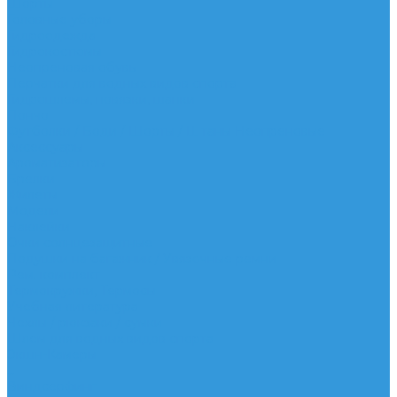
Шорты
Головные уборы
Гидроодежда
Гидрокостюмы
Неопреновая обувь
Перчатки для водных видов спорта
Гидрошлемы, повязки, шапки
Пончо
Футболки / Боди / Шорты / Штаны Неопреновые
Аксессуары
Ароматизаторы
Брелки
Жилеты
Модели
Наклейки
Очки солнцезащитные
Подушки на багажник / Увязочные ремни
Рем. комплект
Термокружки, Термосы
Учебная литература
Чехлы / рюкзаки / сумки
Шлем для водных видов спорта
Экшн-Камеры
...
Виндсерфинг