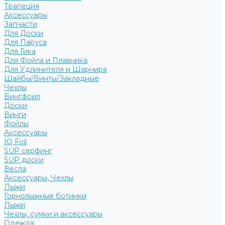
Трапеция
Аксессуары
Запчасти
Для Доски
Для Паруса
Для Гика
Для Фойла и Плавника
Для Удлинителя и Шарнира
Шайбы/Винты/Закладные
Чехлы
Вингфоил
Доски
Винги
Фойлы
Аксессуары
IQ Foil
SUP серфинг
SUP доски
Весла
Аксессуары, Чехлы
Лыжи
Горнолыжные ботинки
Лыжи
Чехлы, сумки и аксессуары
Одежда