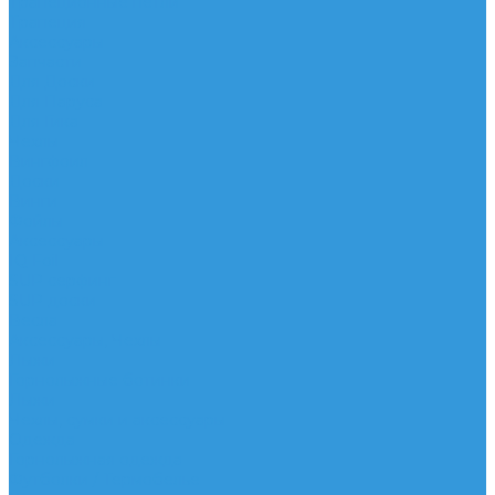
Трапеционные петли
Трапеция
Аксессуары
Запчасти
Для Доски
Для Паруса
Для Гика
Чехлы
Вингфоил
Доски
Винги
Фойлы
Аксессуары
IQ Foil
SUP серфинг
SUP доски
Весла
Аксессуары, Чехлы
Лыжи
Горнолыжные ботинки
Лыжи
Чехлы, сумки и аксессуары
Одежда
Горнолыжная одежда
Футболки / Термобелье