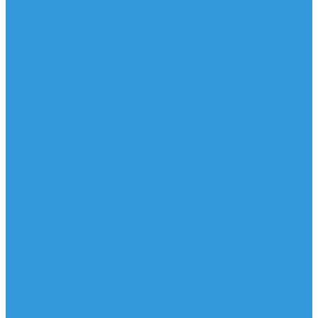
Аксессуары
IQ Foil
SUP серфинг
SUP доски
Весла
Аксессуары, Чехлы
Лыжи
Горнолыжные ботинки
Лыжи
Чехлы, сумки и аксессуары
Одежда
Горнолыжная одежда
Футболки / Термобелье
Шорты
Головные уборы
Гидроодежда
Гидрокостюмы
Неопреновая обувь
Перчатки для водных видов спорта
Гидрошлемы, повязки, шапки
Пончо
Футболки / Боди / Шорты / Штаны Неопреновые
Аксессуары
Ароматизаторы
Брелки