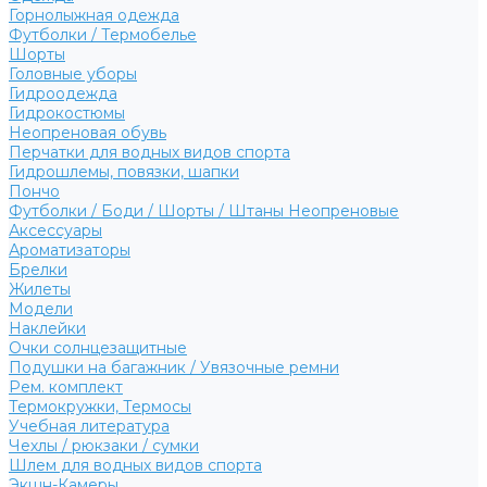
Горнолыжная одежда
Футболки / Термобелье
Шорты
Головные уборы
Гидроодежда
Гидрокостюмы
Неопреновая обувь
Перчатки для водных видов спорта
Гидрошлемы, повязки, шапки
Пончо
Футболки / Боди / Шорты / Штаны Неопреновые
Аксессуары
Ароматизаторы
Брелки
Жилеты
Модели
Наклейки
Очки солнцезащитные
Подушки на багажник / Увязочные ремни
Рем. комплект
Термокружки, Термосы
Учебная литература
Чехлы / рюкзаки / сумки
Шлем для водных видов спорта
Экшн-Камеры