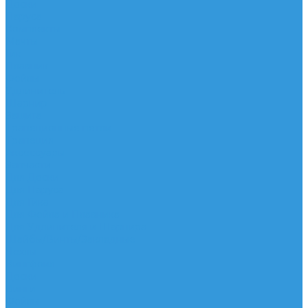
Доски
Паруса
Комплекты
Мачты
Гик
Плавник
Фойлы
Удлинитель
Шарнир
Защита
Трапеционные петли
Трапеция
Аксессуары
Запчасти
Для Доски
Для Паруса
Для Гика
Для Фойла и Плавника
Для Удлинителя и Шарнира
Шайбы/Винты/Закладные
Чехлы
Вингфоил
Доски
Винги
Фойлы