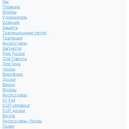
Гик
Плавник
Фойлы
Удлинитель
Шарнир
Защита
Трапеционные петли
Трапеция
Аксессуары
Запчасти
Для Доски
Для Паруса
Для Гика
Чехлы
Вингфоил
Доски
Винги
Фойлы
Аксессуары
IQ Foil
SUP серфинг
SUP доски
Весла
Аксессуары, Чехлы
Лыжи