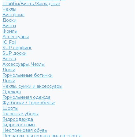
Шайбы/Винты/Закладные
Чехлы
Вингфоил
Доски
Винги
Фойлы
Аксессуары
IQ Foil
SUP серфинг
SUP доски
Весла
Аксессуары, Чехлы
Лыжи
Горнолыжные ботинки
Лыжи
Чехлы, сумки и аксессуары
Одежда
Горнолыжная одежда
Футболки / Термобелье
Шорты
Головные уборы
Гидроодежда
Гидрокостюмы
Неопреновая обувь
Перчатки для водных видов спорта