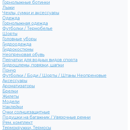
Горнолыжные ботинки
Лыжи
Чехлы, сумки и аксессуары
Одежда
Горнолыжная одежда
Футболки / Термобелье
Шорты
Головные уборы
Гидроодежда
Гидрокостюмы
Неопреновая обувь
Перчатки для водных видов спорта
Гидрошлемы, повязки, шапки
Пончо
Футболки / Боди / Шорты / Штаны Неопреновые
Аксессуары
Ароматизаторы
Брелки
Жилеты
Модели
Наклейки
Очки солнцезащитные
Подушки на багажник / Увязочные ремни
Рем. комплект
Термокружки, Термосы