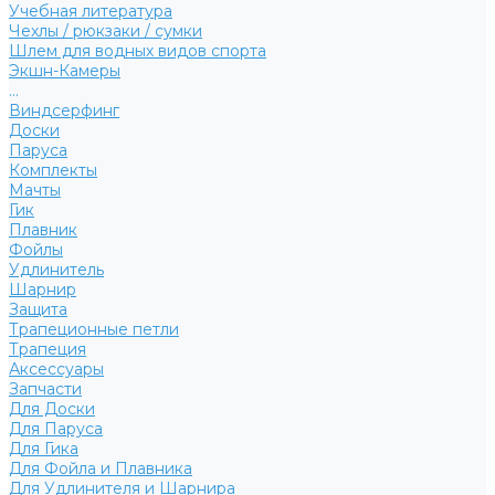
Учебная литература
Чехлы / рюкзаки / сумки
Шлем для водных видов спорта
Экшн-Камеры
...
Виндсерфинг
Доски
Паруса
Комплекты
Мачты
Гик
Плавник
Фойлы
Удлинитель
Шарнир
Защита
Трапеционные петли
Трапеция
Аксессуары
Запчасти
Для Доски
Для Паруса
Для Гика
Для Фойла и Плавника
Для Удлинителя и Шарнира