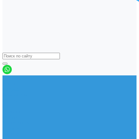
Виндсерфинг
Доски
Паруса
Комплекты
Мачты
Гик
Плавник
Фойлы
Удлинитель
Шарнир
Защита