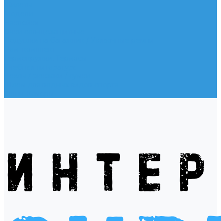
Жилеты
Модели
Наклейки
Очки солнцезащитные
Подушки на багажник / Увязочные ремни
Рем. комплект
Термокружки, Термосы
Учебная литература
Чехлы / рюкзаки / сумки
Шлем для водных видов спорта
Экшн-Камеры