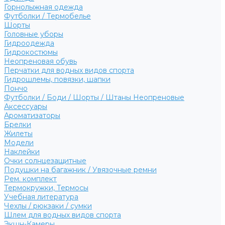
Горнолыжная одежда
Футболки / Термобелье
Шорты
Головные уборы
Гидроодежда
Гидрокостюмы
Неопреновая обувь
Перчатки для водных видов спорта
Гидрошлемы, повязки, шапки
Пончо
Футболки / Боди / Шорты / Штаны Неопреновые
Аксессуары
Ароматизаторы
Брелки
Жилеты
Модели
Наклейки
Очки солнцезащитные
Подушки на багажник / Увязочные ремни
Рем. комплект
Термокружки, Термосы
Учебная литература
Чехлы / рюкзаки / сумки
Шлем для водных видов спорта
Экшн-Камеры