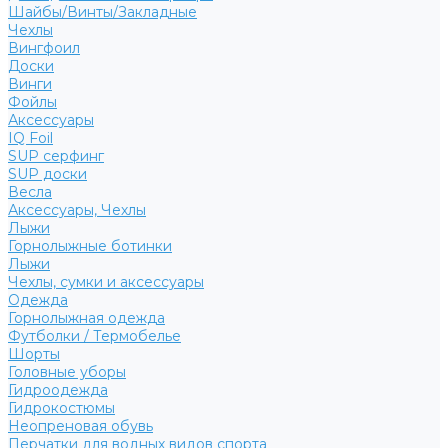
Шайбы/Винты/Закладные
Чехлы
Вингфоил
Доски
Винги
Фойлы
Аксессуары
IQ Foil
SUP серфинг
SUP доски
Весла
Аксессуары, Чехлы
Лыжи
Горнолыжные ботинки
Лыжи
Чехлы, сумки и аксессуары
Одежда
Горнолыжная одежда
Футболки / Термобелье
Шорты
Головные уборы
Гидроодежда
Гидрокостюмы
Неопреновая обувь
Перчатки для водных видов спорта