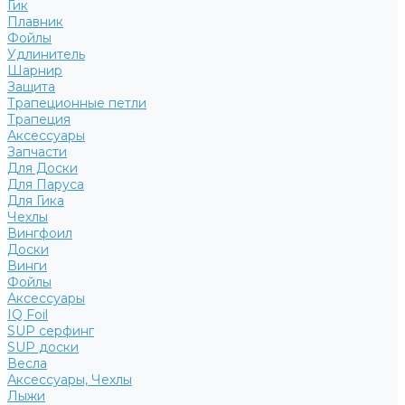
Гик
Плавник
Фойлы
Удлинитель
Шарнир
Защита
Трапеционные петли
Трапеция
Аксессуары
Запчасти
Для Доски
Для Паруса
Для Гика
Чехлы
Вингфоил
Доски
Винги
Фойлы
Аксессуары
IQ Foil
SUP серфинг
SUP доски
Весла
Аксессуары, Чехлы
Лыжи