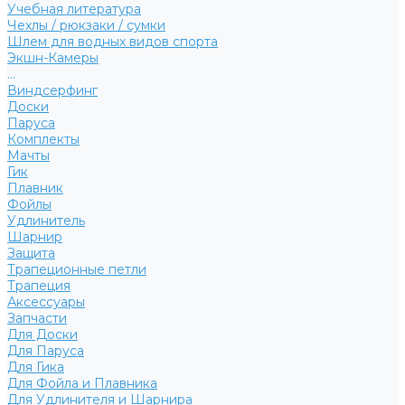
Учебная литература
Чехлы / рюкзаки / сумки
Шлем для водных видов спорта
Экшн-Камеры
...
Виндсерфинг
Доски
Паруса
Комплекты
Мачты
Гик
Плавник
Фойлы
Удлинитель
Шарнир
Защита
Трапеционные петли
Трапеция
Аксессуары
Запчасти
Для Доски
Для Паруса
Для Гика
Для Фойла и Плавника
Для Удлинителя и Шарнира