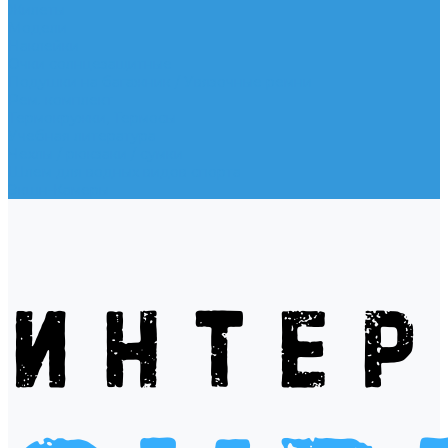
Жилеты
Модели
Наклейки
Очки солнцезащитные
Подушки на багажник / Увязочные ремни
Рем. комплект
Термокружки, Термосы
Учебная литература
Чехлы / рюкзаки / сумки
Шлем для водных видов спорта
Экшн-Камеры