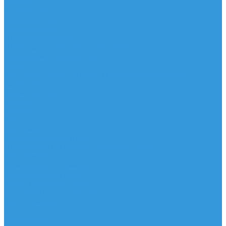
Шорты
Головные уборы
Гидроодежда
Гидрокостюмы
Неопреновая обувь
Перчатки для водных видов спорта
Гидрошлемы, повязки, шапки
Пончо
Футболки / Боди / Шорты / Штаны Неопреновые
Аксессуары
Ароматизаторы
Брелки
Жилеты
Модели
Наклейки
Очки солнцезащитные
Подушки на багажник / Увязочные ремни
Рем. комплект
Термокружки, Термосы
Учебная литература
Чехлы / рюкзаки / сумки
Шлем для водных видов спорта
Экшн-Камеры
...
Виндсерфинг