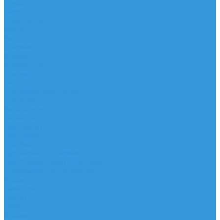
Доски
Паруса
Комплекты
Мачты
Гик
Плавник
Фойлы
Удлинитель
Шарнир
Защита
Трапеционные петли
Трапеция
Аксессуары
Запчасти
Для Доски
Для Паруса
Для Гика
Для Фойла и Плавника
Для Удлинителя и Шарнира
Шайбы/Винты/Закладные
Чехлы
Вингфоил
Доски
Винги
Фойлы