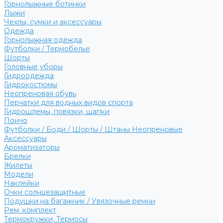
Горнолыжные ботинки
Лыжи
Чехлы, сумки и аксессуары
Одежда
Горнолыжная одежда
Футболки / Термобелье
Шорты
Головные уборы
Гидроодежда
Гидрокостюмы
Неопреновая обувь
Перчатки для водных видов спорта
Гидрошлемы, повязки, шапки
Пончо
Футболки / Боди / Шорты / Штаны Неопреновые
Аксессуары
Ароматизаторы
Брелки
Жилеты
Модели
Наклейки
Очки солнцезащитные
Подушки на багажник / Увязочные ремни
Рем. комплект
Термокружки, Термосы