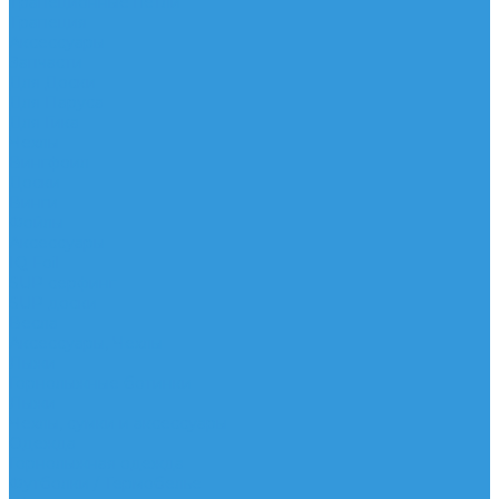
Трапеционные петли
Трапеция
Аксессуары
Запчасти
Для Доски
Для Паруса
Для Гика
Чехлы
Вингфоил
Доски
Винги
Фойлы
Аксессуары
IQ Foil
SUP серфинг
SUP доски
Весла
Аксессуары, Чехлы
Лыжи
Горнолыжные ботинки
Лыжи
Чехлы, сумки и аксессуары
Одежда
Горнолыжная одежда
Футболки / Термобелье