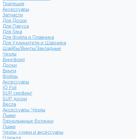
Трапеция
Аксессуары
Запчасти
Для Доски
Для Паруса
Для Гика
Для Фойла и Плавника
Для Удлинителя и Шарнира
Шайбы/Винты/Закладные
Чехлы
Вингфоил
Доски
Винги
Фойлы
Аксессуары
IQ Foil
SUP серфинг
SUP доски
Весла
Аксессуары, Чехлы
Лыжи
Горнолыжные ботинки
Лыжи
Чехлы, сумки и аксессуары
Одежда