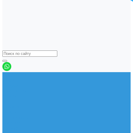
Виндсерфинг
Доски
Паруса
Комплекты
Мачты
Гик
Плавник
Фойлы
Удлинитель
Шарнир
Защита