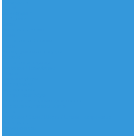
Аксессуары
IQ Foil
SUP серфинг
SUP доски
Весла
Аксессуары, Чехлы
Лыжи
Горнолыжные ботинки
Лыжи
Чехлы, сумки и аксессуары
Одежда
Горнолыжная одежда
Футболки / Термобелье
Шорты
Головные уборы
Гидроодежда
Гидрокостюмы
Неопреновая обувь
Перчатки для водных видов спорта
Гидрошлемы, повязки, шапки
Пончо
Футболки / Боди / Шорты / Штаны Неопреновые
Аксессуары
Ароматизаторы
Брелки