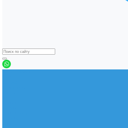
Виндсерфинг
Доски
Паруса
Комплекты
Мачты
Гик
Плавник
Фойлы
Удлинитель
Шарнир
Защита