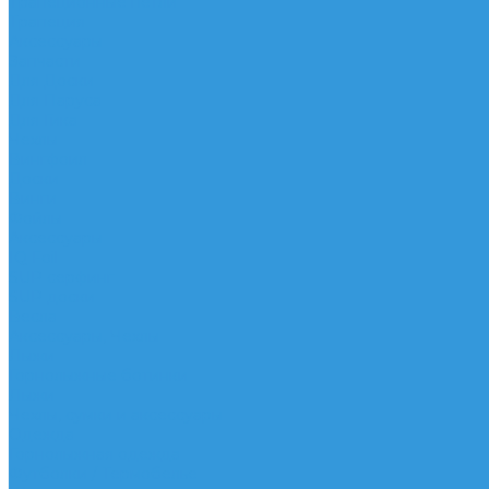
Трапеционные петли
Трапеция
Аксессуары
Запчасти
Для Доски
Для Паруса
Для Гика
Чехлы
Вингфоил
Доски
Винги
Фойлы
Аксессуары
IQ Foil
SUP серфинг
SUP доски
Весла
Аксессуары, Чехлы
Лыжи
Горнолыжные ботинки
Лыжи
Чехлы, сумки и аксессуары
Одежда
Горнолыжная одежда
Футболки / Термобелье