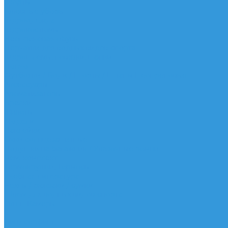
Шорты
Головные уборы
Гидроодежда
Гидрокостюмы
Неопреновая обувь
Перчатки для водных видов спорта
Гидрошлемы, повязки, шапки
Пончо
Футболки / Боди / Шорты / Штаны Неопреновые
Аксессуары
Ароматизаторы
Брелки
Жилеты
Модели
Наклейки
Очки солнцезащитные
Подушки на багажник / Увязочные ремни
Рем. комплект
Термокружки, Термосы
Учебная литература
Чехлы / рюкзаки / сумки
Шлем для водных видов спорта
Экшн-Камеры
...
Виндсерфинг