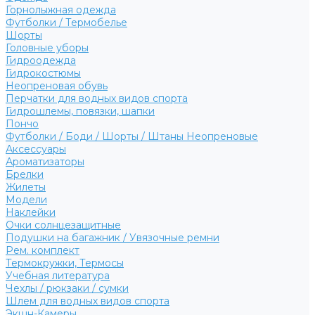
Горнолыжная одежда
Футболки / Термобелье
Шорты
Головные уборы
Гидроодежда
Гидрокостюмы
Неопреновая обувь
Перчатки для водных видов спорта
Гидрошлемы, повязки, шапки
Пончо
Футболки / Боди / Шорты / Штаны Неопреновые
Аксессуары
Ароматизаторы
Брелки
Жилеты
Модели
Наклейки
Очки солнцезащитные
Подушки на багажник / Увязочные ремни
Рем. комплект
Термокружки, Термосы
Учебная литература
Чехлы / рюкзаки / сумки
Шлем для водных видов спорта
Экшн-Камеры