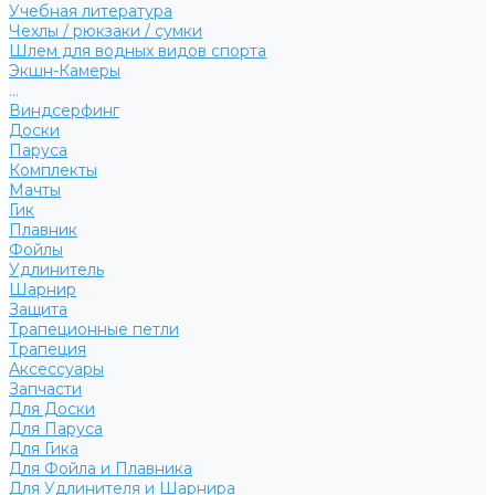
Учебная литература
Чехлы / рюкзаки / сумки
Шлем для водных видов спорта
Экшн-Камеры
...
Виндсерфинг
Доски
Паруса
Комплекты
Мачты
Гик
Плавник
Фойлы
Удлинитель
Шарнир
Защита
Трапеционные петли
Трапеция
Аксессуары
Запчасти
Для Доски
Для Паруса
Для Гика
Для Фойла и Плавника
Для Удлинителя и Шарнира