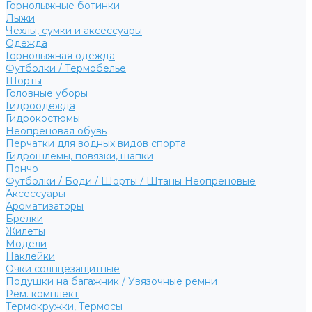
Горнолыжные ботинки
Лыжи
Чехлы, сумки и аксессуары
Одежда
Горнолыжная одежда
Футболки / Термобелье
Шорты
Головные уборы
Гидроодежда
Гидрокостюмы
Неопреновая обувь
Перчатки для водных видов спорта
Гидрошлемы, повязки, шапки
Пончо
Футболки / Боди / Шорты / Штаны Неопреновые
Аксессуары
Ароматизаторы
Брелки
Жилеты
Модели
Наклейки
Очки солнцезащитные
Подушки на багажник / Увязочные ремни
Рем. комплект
Термокружки, Термосы