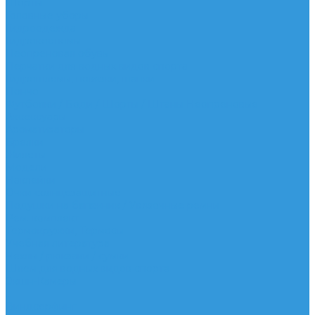
Шорты
Головные уборы
Гидроодежда
Гидрокостюмы
Неопреновая обувь
Перчатки для водных видов спорта
Гидрошлемы, повязки, шапки
Пончо
Футболки / Боди / Шорты / Штаны Неопреновые
Аксессуары
Ароматизаторы
Брелки
Жилеты
Модели
Наклейки
Очки солнцезащитные
Подушки на багажник / Увязочные ремни
Рем. комплект
Термокружки, Термосы
Учебная литература
Чехлы / рюкзаки / сумки
Шлем для водных видов спорта
Экшн-Камеры
...
Виндсерфинг