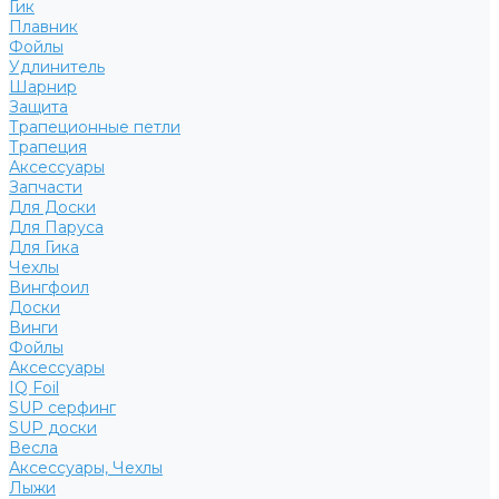
Гик
Плавник
Фойлы
Удлинитель
Шарнир
Защита
Трапеционные петли
Трапеция
Аксессуары
Запчасти
Для Доски
Для Паруса
Для Гика
Чехлы
Вингфоил
Доски
Винги
Фойлы
Аксессуары
IQ Foil
SUP серфинг
SUP доски
Весла
Аксессуары, Чехлы
Лыжи