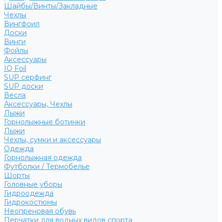
Шайбы/Винты/Закладные
Чехлы
Вингфоил
Доски
Винги
Фойлы
Аксессуары
IQ Foil
SUP серфинг
SUP доски
Весла
Аксессуары, Чехлы
Лыжи
Горнолыжные ботинки
Лыжи
Чехлы, сумки и аксессуары
Одежда
Горнолыжная одежда
Футболки / Термобелье
Шорты
Головные уборы
Гидроодежда
Гидрокостюмы
Неопреновая обувь
Перчатки для водных видов спорта