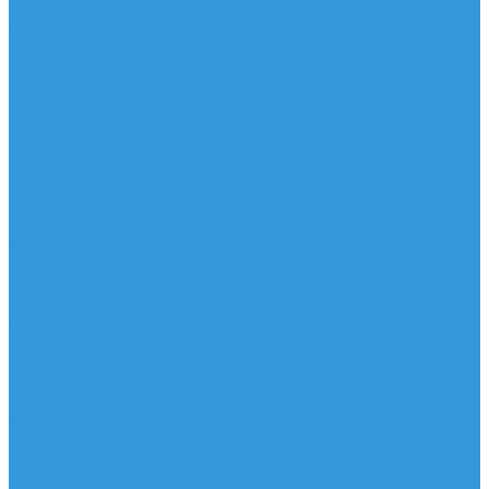
Аксессуары
IQ Foil
SUP серфинг
SUP доски
Весла
Аксессуары, Чехлы
Лыжи
Горнолыжные ботинки
Лыжи
Чехлы, сумки и аксессуары
Одежда
Горнолыжная одежда
Футболки / Термобелье
Шорты
Головные уборы
Гидроодежда
Гидрокостюмы
Неопреновая обувь
Перчатки для водных видов спорта
Гидрошлемы, повязки, шапки
Пончо
Футболки / Боди / Шорты / Штаны Неопреновые
Аксессуары
Ароматизаторы
Брелки