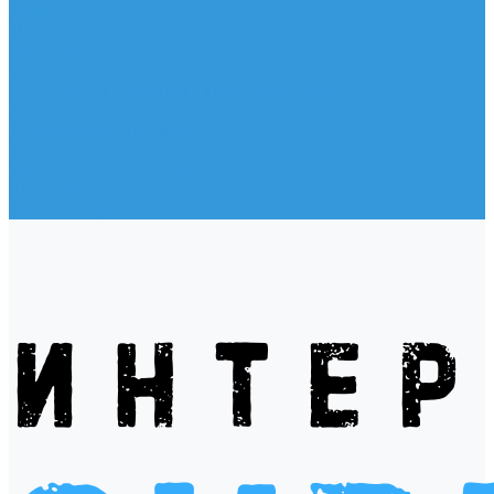
Жилеты
Модели
Наклейки
Очки солнцезащитные
Подушки на багажник / Увязочные ремни
Рем. комплект
Термокружки, Термосы
Учебная литература
Чехлы / рюкзаки / сумки
Шлем для водных видов спорта
Экшн-Камеры