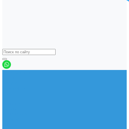
Виндсерфинг
Доски
Паруса
Комплекты
Мачты
Гик
Плавник
Фойлы
Удлинитель
Шарнир
Защита