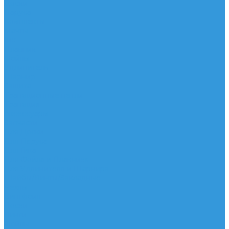
Доски
Паруса
Комплекты
Мачты
Гик
Плавник
Фойлы
Удлинитель
Шарнир
Защита
Трапеционные петли
Трапеция
Аксессуары
Запчасти
Для Доски
Для Паруса
Для Гика
Для Фойла и Плавника
Для Удлинителя и Шарнира
Шайбы/Винты/Закладные
Чехлы
Вингфоил
Доски
Винги
Фойлы