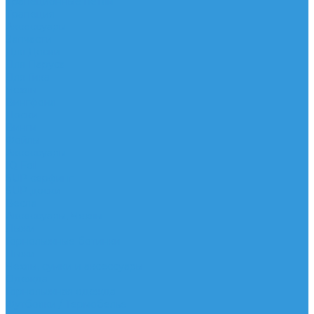
Трапеционные петли
Трапеция
Аксессуары
Запчасти
Для Доски
Для Паруса
Для Гика
Чехлы
Вингфоил
Доски
Винги
Фойлы
Аксессуары
IQ Foil
SUP серфинг
SUP доски
Весла
Аксессуары, Чехлы
Лыжи
Горнолыжные ботинки
Лыжи
Чехлы, сумки и аксессуары
Одежда
Горнолыжная одежда
Футболки / Термобелье