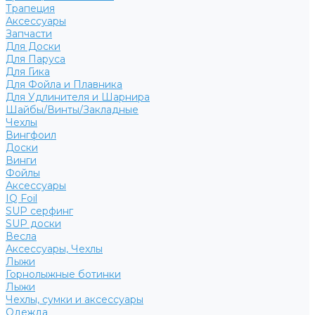
Трапеция
Аксессуары
Запчасти
Для Доски
Для Паруса
Для Гика
Для Фойла и Плавника
Для Удлинителя и Шарнира
Шайбы/Винты/Закладные
Чехлы
Вингфоил
Доски
Винги
Фойлы
Аксессуары
IQ Foil
SUP серфинг
SUP доски
Весла
Аксессуары, Чехлы
Лыжи
Горнолыжные ботинки
Лыжи
Чехлы, сумки и аксессуары
Одежда