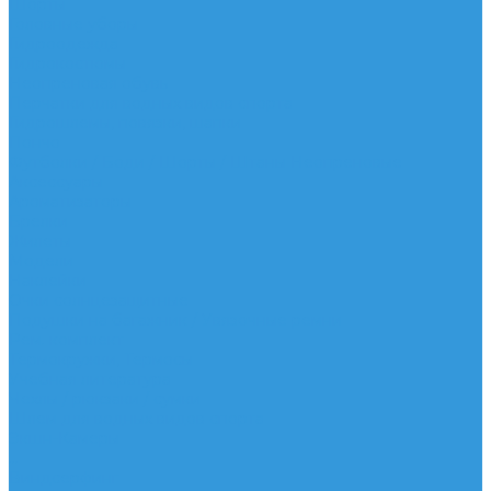
Шорты
Головные уборы
Гидроодежда
Гидрокостюмы
Неопреновая обувь
Перчатки для водных видов спорта
Гидрошлемы, повязки, шапки
Пончо
Футболки / Боди / Шорты / Штаны Неопреновые
Аксессуары
Ароматизаторы
Брелки
Жилеты
Модели
Наклейки
Очки солнцезащитные
Подушки на багажник / Увязочные ремни
Рем. комплект
Термокружки, Термосы
Учебная литература
Чехлы / рюкзаки / сумки
Шлем для водных видов спорта
Экшн-Камеры
...
Виндсерфинг