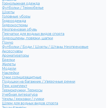
Горнолыжная одежда
Футболки / Термобелье
Шорты
Головные уборы
Гидроодежда
Гидрокостюмы
Неопреновая обувь
Перчатки для водных видов спорта
Гидрошлемы, повязки, шапки
Пончо
Футболки / Боди / Шорты / Штаны Неопреновые
Аксессуары
Ароматизаторы
Брелки
Жилеты
Модели
Наклейки
Очки солнцезащитные
Подушки на багажник / Увязочные ремни
Рем. комплект
Термокружки, Термосы
Учебная литература
Чехлы / рюкзаки / сумки
Шлем для водных видов спорта
Экшн-Камеры