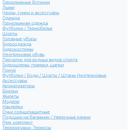
Горнолыжные ботинки
Лыжи
Чехлы, сумки и аксессуары
Одежда
Горнолыжная одежда
Футболки / Термобелье
Шорты
Головные уборы
Гидроодежда
Гидрокостюмы
Неопреновая обувь
Перчатки для водных видов спорта
Гидрошлемы, повязки, шапки
Пончо
Футболки / Боди / Шорты / Штаны Неопреновые
Аксессуары
Ароматизаторы
Брелки
Жилеты
Модели
Наклейки
Очки солнцезащитные
Подушки на багажник / Увязочные ремни
Рем. комплект
Термокружки, Термосы