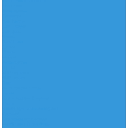
Трапеционные петли
Трапеция
Аксессуары
Запчасти
Для Доски
Для Паруса
Для Гика
Чехлы
Вингфоил
Доски
Винги
Фойлы
Аксессуары
IQ Foil
SUP серфинг
SUP доски
Весла
Аксессуары, Чехлы
Лыжи
Горнолыжные ботинки
Лыжи
Чехлы, сумки и аксессуары
Одежда
Горнолыжная одежда
Футболки / Термобелье