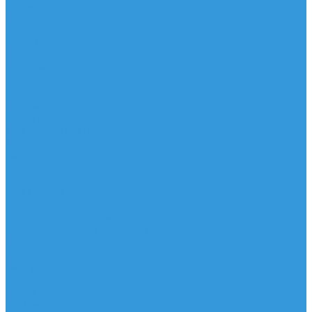
Доски
Паруса
Комплекты
Мачты
Гик
Плавник
Фойлы
Удлинитель
Шарнир
Защита
Трапеционные петли
Трапеция
Аксессуары
Запчасти
Для Доски
Для Паруса
Для Гика
Для Фойла и Плавника
Для Удлинителя и Шарнира
Шайбы/Винты/Закладные
Чехлы
Вингфоил
Доски
Винги
Фойлы