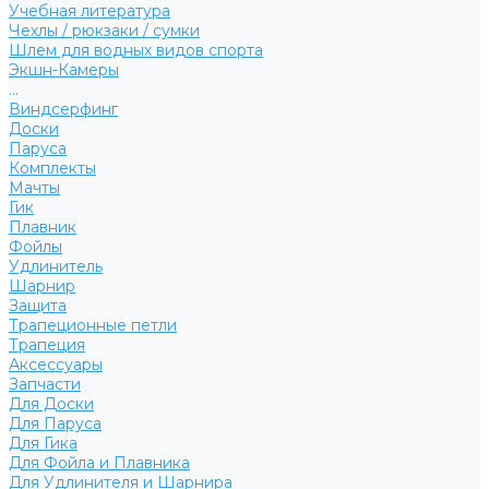
Учебная литература
Чехлы / рюкзаки / сумки
Шлем для водных видов спорта
Экшн-Камеры
...
Виндсерфинг
Доски
Паруса
Комплекты
Мачты
Гик
Плавник
Фойлы
Удлинитель
Шарнир
Защита
Трапеционные петли
Трапеция
Аксессуары
Запчасти
Для Доски
Для Паруса
Для Гика
Для Фойла и Плавника
Для Удлинителя и Шарнира