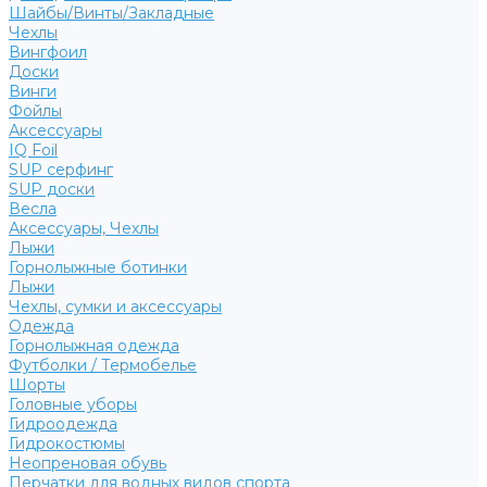
Шайбы/Винты/Закладные
Чехлы
Вингфоил
Доски
Винги
Фойлы
Аксессуары
IQ Foil
SUP серфинг
SUP доски
Весла
Аксессуары, Чехлы
Лыжи
Горнолыжные ботинки
Лыжи
Чехлы, сумки и аксессуары
Одежда
Горнолыжная одежда
Футболки / Термобелье
Шорты
Головные уборы
Гидроодежда
Гидрокостюмы
Неопреновая обувь
Перчатки для водных видов спорта