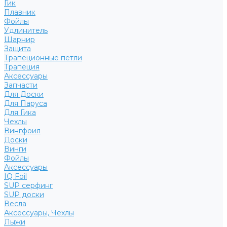
Гик
Плавник
Фойлы
Удлинитель
Шарнир
Защита
Трапеционные петли
Трапеция
Аксессуары
Запчасти
Для Доски
Для Паруса
Для Гика
Чехлы
Вингфоил
Доски
Винги
Фойлы
Аксессуары
IQ Foil
SUP серфинг
SUP доски
Весла
Аксессуары, Чехлы
Лыжи