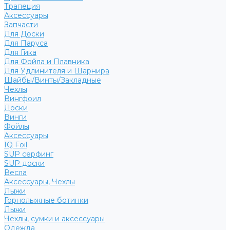
Трапеция
Аксессуары
Запчасти
Для Доски
Для Паруса
Для Гика
Для Фойла и Плавника
Для Удлинителя и Шарнира
Шайбы/Винты/Закладные
Чехлы
Вингфоил
Доски
Винги
Фойлы
Аксессуары
IQ Foil
SUP серфинг
SUP доски
Весла
Аксессуары, Чехлы
Лыжи
Горнолыжные ботинки
Лыжи
Чехлы, сумки и аксессуары
Одежда