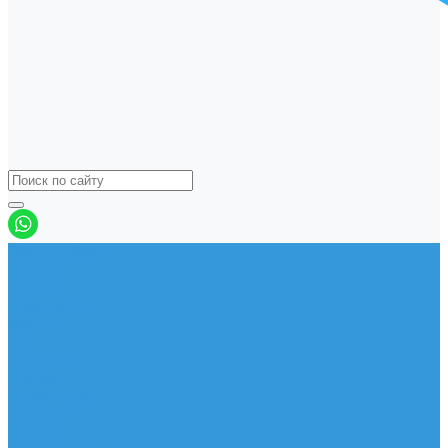
Виндсерфинг
Доски
Паруса
Комплекты
Мачты
Гик
Плавник
Фойлы
Удлинитель
Шарнир
Защита