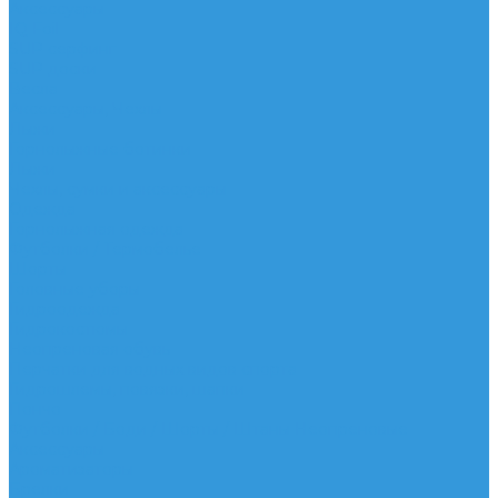
Аксессуары
IQ Foil
SUP серфинг
SUP доски
Весла
Аксессуары, Чехлы
Лыжи
Горнолыжные ботинки
Лыжи
Чехлы, сумки и аксессуары
Одежда
Горнолыжная одежда
Футболки / Термобелье
Шорты
Головные уборы
Гидроодежда
Гидрокостюмы
Неопреновая обувь
Перчатки для водных видов спорта
Гидрошлемы, повязки, шапки
Пончо
Футболки / Боди / Шорты / Штаны Неопреновые
Аксессуары
Ароматизаторы
Брелки