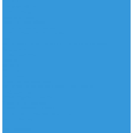
Шорты
Головные уборы
Гидроодежда
Гидрокостюмы
Неопреновая обувь
Перчатки для водных видов спорта
Гидрошлемы, повязки, шапки
Пончо
Футболки / Боди / Шорты / Штаны Неопреновые
Аксессуары
Ароматизаторы
Брелки
Жилеты
Модели
Наклейки
Очки солнцезащитные
Подушки на багажник / Увязочные ремни
Рем. комплект
Термокружки, Термосы
Учебная литература
Чехлы / рюкзаки / сумки
Шлем для водных видов спорта
Экшн-Камеры
...
Виндсерфинг