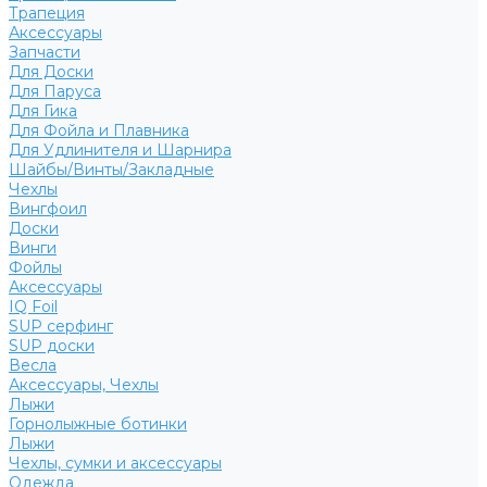
Трапеция
Аксессуары
Запчасти
Для Доски
Для Паруса
Для Гика
Для Фойла и Плавника
Для Удлинителя и Шарнира
Шайбы/Винты/Закладные
Чехлы
Вингфоил
Доски
Винги
Фойлы
Аксессуары
IQ Foil
SUP серфинг
SUP доски
Весла
Аксессуары, Чехлы
Лыжи
Горнолыжные ботинки
Лыжи
Чехлы, сумки и аксессуары
Одежда