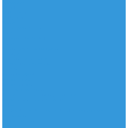
Аксессуары
IQ Foil
SUP серфинг
SUP доски
Весла
Аксессуары, Чехлы
Лыжи
Горнолыжные ботинки
Лыжи
Чехлы, сумки и аксессуары
Одежда
Горнолыжная одежда
Футболки / Термобелье
Шорты
Головные уборы
Гидроодежда
Гидрокостюмы
Неопреновая обувь
Перчатки для водных видов спорта
Гидрошлемы, повязки, шапки
Пончо
Футболки / Боди / Шорты / Штаны Неопреновые
Аксессуары
Ароматизаторы
Брелки