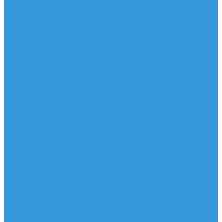
Доски
Паруса
Комплекты
Мачты
Гик
Плавник
Фойлы
Удлинитель
Шарнир
Защита
Трапеционные петли
Трапеция
Аксессуары
Запчасти
Для Доски
Для Паруса
Для Гика
Для Фойла и Плавника
Для Удлинителя и Шарнира
Шайбы/Винты/Закладные
Чехлы
Вингфоил
Доски
Винги
Фойлы