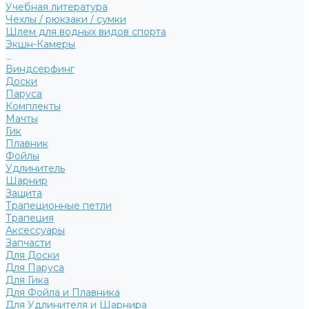
Учебная литература
Чехлы / рюкзаки / сумки
Шлем для водных видов спорта
Экшн-Камеры
...
Виндсерфинг
Доски
Паруса
Комплекты
Мачты
Гик
Плавник
Фойлы
Удлинитель
Шарнир
Защита
Трапеционные петли
Трапеция
Аксессуары
Запчасти
Для Доски
Для Паруса
Для Гика
Для Фойла и Плавника
Для Удлинителя и Шарнира