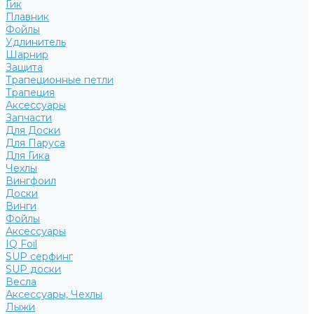
Гик
Плавник
Фойлы
Удлинитель
Шарнир
Защита
Трапеционные петли
Трапеция
Аксессуары
Запчасти
Для Доски
Для Паруса
Для Гика
Чехлы
Вингфоил
Доски
Винги
Фойлы
Аксессуары
IQ Foil
SUP серфинг
SUP доски
Весла
Аксессуары, Чехлы
Лыжи