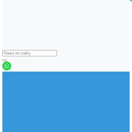
Виндсерфинг
Доски
Паруса
Комплекты
Мачты
Гик
Плавник
Фойлы
Удлинитель
Шарнир
Защита