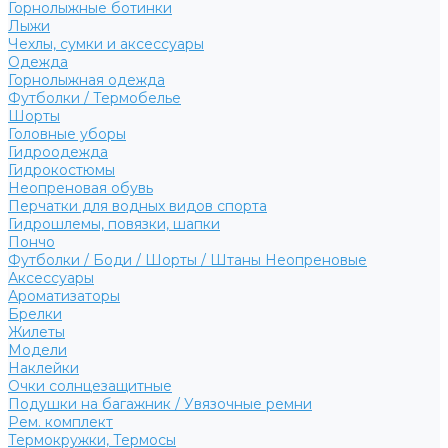
Горнолыжные ботинки
Лыжи
Чехлы, сумки и аксессуары
Одежда
Горнолыжная одежда
Футболки / Термобелье
Шорты
Головные уборы
Гидроодежда
Гидрокостюмы
Неопреновая обувь
Перчатки для водных видов спорта
Гидрошлемы, повязки, шапки
Пончо
Футболки / Боди / Шорты / Штаны Неопреновые
Аксессуары
Ароматизаторы
Брелки
Жилеты
Модели
Наклейки
Очки солнцезащитные
Подушки на багажник / Увязочные ремни
Рем. комплект
Термокружки, Термосы