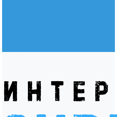
Жилеты
Модели
Наклейки
Очки солнцезащитные
Подушки на багажник / Увязочные ремни
Рем. комплект
Термокружки, Термосы
Учебная литература
Чехлы / рюкзаки / сумки
Шлем для водных видов спорта
Экшн-Камеры