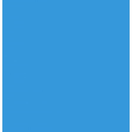
Трапеционные петли
Трапеция
Аксессуары
Запчасти
Для Доски
Для Паруса
Для Гика
Чехлы
Вингфоил
Доски
Винги
Фойлы
Аксессуары
IQ Foil
SUP серфинг
SUP доски
Весла
Аксессуары, Чехлы
Лыжи
Горнолыжные ботинки
Лыжи
Чехлы, сумки и аксессуары
Одежда
Горнолыжная одежда
Футболки / Термобелье