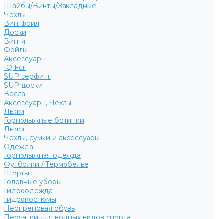
Шайбы/Винты/Закладные
Чехлы
Вингфоил
Доски
Винги
Фойлы
Аксессуары
IQ Foil
SUP серфинг
SUP доски
Весла
Аксессуары, Чехлы
Лыжи
Горнолыжные ботинки
Лыжи
Чехлы, сумки и аксессуары
Одежда
Горнолыжная одежда
Футболки / Термобелье
Шорты
Головные уборы
Гидроодежда
Гидрокостюмы
Неопреновая обувь
Перчатки для водных видов спорта