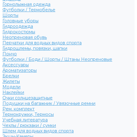
Горнолыжная одежда
Футболки / Термобелье
Шорты
Головные уборы
Гидроодежда
Гидрокостюмы
Неопреновая обувь
Перчатки для водных видов спорта
Гидрошлемы, повязки, шапки
Пончо
Футболки / Боди / Шорты / Штаны Неопреновые
Аксессуары
Ароматизаторы
Брелки
Жилеты
Модели
Наклейки
Очки солнцезащитные
Подушки на багажник / Увязочные ремни
Рем. комплект
Термокружки, Термосы
Учебная литература
Чехлы / рюкзаки / сумки
Шлем для водных видов спорта
Экшн-Камеры