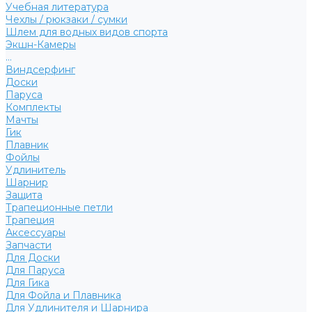
Учебная литература
Чехлы / рюкзаки / сумки
Шлем для водных видов спорта
Экшн-Камеры
...
Виндсерфинг
Доски
Паруса
Комплекты
Мачты
Гик
Плавник
Фойлы
Удлинитель
Шарнир
Защита
Трапеционные петли
Трапеция
Аксессуары
Запчасти
Для Доски
Для Паруса
Для Гика
Для Фойла и Плавника
Для Удлинителя и Шарнира