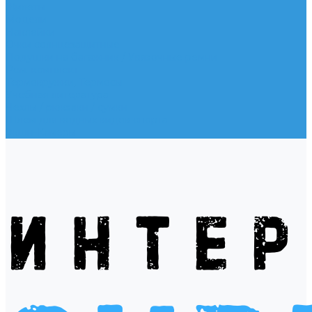
Жилеты
Модели
Наклейки
Очки солнцезащитные
Подушки на багажник / Увязочные ремни
Рем. комплект
Термокружки, Термосы
Учебная литература
Чехлы / рюкзаки / сумки
Шлем для водных видов спорта
Экшн-Камеры