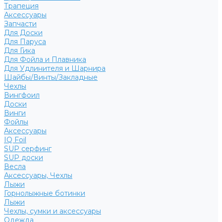
Трапеция
Аксессуары
Запчасти
Для Доски
Для Паруса
Для Гика
Для Фойла и Плавника
Для Удлинителя и Шарнира
Шайбы/Винты/Закладные
Чехлы
Вингфоил
Доски
Винги
Фойлы
Аксессуары
IQ Foil
SUP серфинг
SUP доски
Весла
Аксессуары, Чехлы
Лыжи
Горнолыжные ботинки
Лыжи
Чехлы, сумки и аксессуары
Одежда