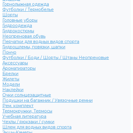
Горнолыжная одежда
Футболки / Термобелье
Шорты
Головные уборы
Гидроодежда
Гидрокостюмы
Неопреновая обувь
Перчатки для водных видов спорта
Гидрошлемы, повязки, шапки
Пончо
Футболки / Боди / Шорты / Штаны Неопреновые
Аксессуары
Ароматизаторы
Брелки
Жилеты
Модели
Наклейки
Очки солнцезащитные
Подушки на багажник / Увязочные ремни
Рем. комплект
Термокружки, Термосы
Учебная литература
Чехлы / рюкзаки / сумки
Шлем для водных видов спорта
Экшн-Камеры