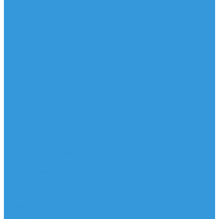
Аксессуары
IQ Foil
SUP серфинг
SUP доски
Весла
Аксессуары, Чехлы
Лыжи
Горнолыжные ботинки
Лыжи
Чехлы, сумки и аксессуары
Одежда
Горнолыжная одежда
Футболки / Термобелье
Шорты
Головные уборы
Гидроодежда
Гидрокостюмы
Неопреновая обувь
Перчатки для водных видов спорта
Гидрошлемы, повязки, шапки
Пончо
Футболки / Боди / Шорты / Штаны Неопреновые
Аксессуары
Ароматизаторы
Брелки