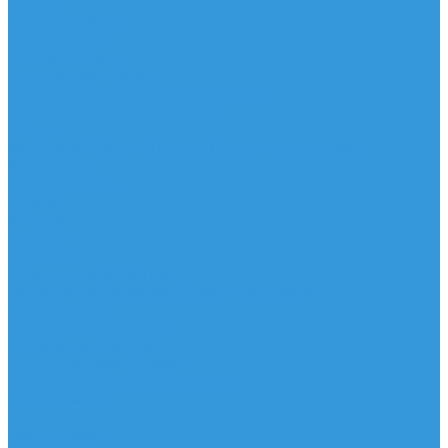
Шорты
Головные уборы
Гидроодежда
Гидрокостюмы
Неопреновая обувь
Перчатки для водных видов спорта
Гидрошлемы, повязки, шапки
Пончо
Футболки / Боди / Шорты / Штаны Неопреновые
Аксессуары
Ароматизаторы
Брелки
Жилеты
Модели
Наклейки
Очки солнцезащитные
Подушки на багажник / Увязочные ремни
Рем. комплект
Термокружки, Термосы
Учебная литература
Чехлы / рюкзаки / сумки
Шлем для водных видов спорта
Экшн-Камеры
...
Виндсерфинг