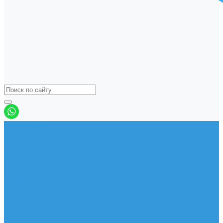
Виндсерфинг
Доски
Паруса
Комплекты
Мачты
Гик
Плавник
Фойлы
Удлинитель
Шарнир
Защита