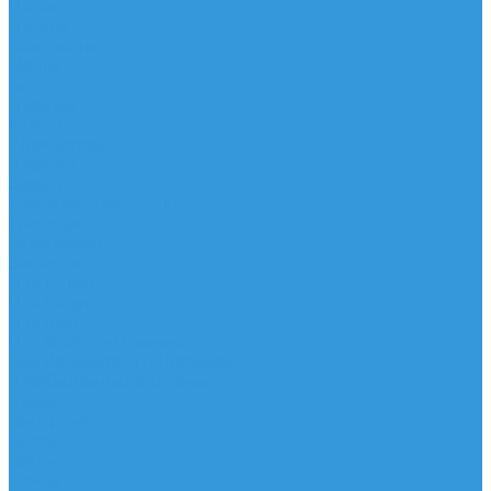
Доски
Паруса
Комплекты
Мачты
Гик
Плавник
Фойлы
Удлинитель
Шарнир
Защита
Трапеционные петли
Трапеция
Аксессуары
Запчасти
Для Доски
Для Паруса
Для Гика
Для Фойла и Плавника
Для Удлинителя и Шарнира
Шайбы/Винты/Закладные
Чехлы
Вингфоил
Доски
Винги
Фойлы