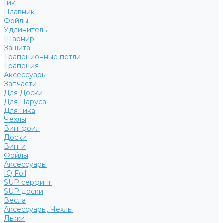
Гик
Плавник
Фойлы
Удлинитель
Шарнир
Защита
Трапеционные петли
Трапеция
Аксессуары
Запчасти
Для Доски
Для Паруса
Для Гика
Чехлы
Вингфоил
Доски
Винги
Фойлы
Аксессуары
IQ Foil
SUP серфинг
SUP доски
Весла
Аксессуары, Чехлы
Лыжи