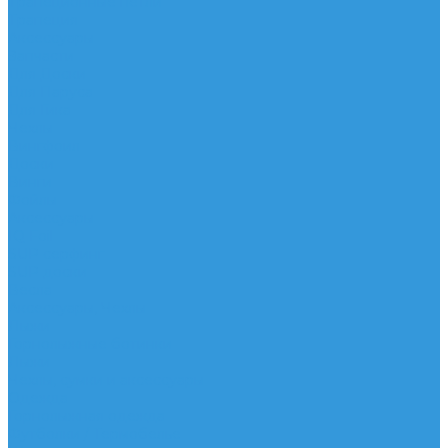
Трапеционные петли
Трапеция
Аксессуары
Запчасти
Для Доски
Для Паруса
Для Гика
Чехлы
Вингфоил
Доски
Винги
Фойлы
Аксессуары
IQ Foil
SUP серфинг
SUP доски
Весла
Аксессуары, Чехлы
Лыжи
Горнолыжные ботинки
Лыжи
Чехлы, сумки и аксессуары
Одежда
Горнолыжная одежда
Футболки / Термобелье