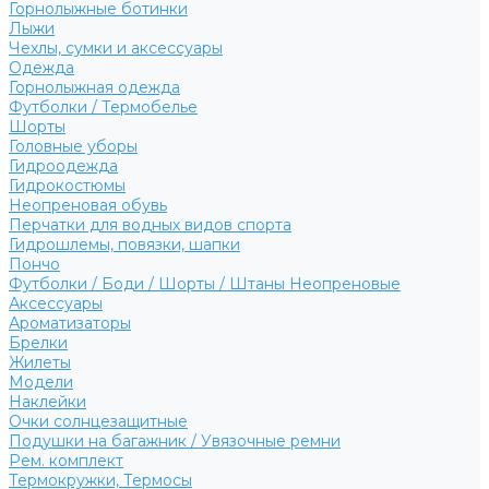
Горнолыжные ботинки
Лыжи
Чехлы, сумки и аксессуары
Одежда
Горнолыжная одежда
Футболки / Термобелье
Шорты
Головные уборы
Гидроодежда
Гидрокостюмы
Неопреновая обувь
Перчатки для водных видов спорта
Гидрошлемы, повязки, шапки
Пончо
Футболки / Боди / Шорты / Штаны Неопреновые
Аксессуары
Ароматизаторы
Брелки
Жилеты
Модели
Наклейки
Очки солнцезащитные
Подушки на багажник / Увязочные ремни
Рем. комплект
Термокружки, Термосы