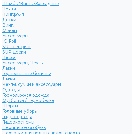
Шайбы/Винты/Закладные
Чехлы
Вингфоил
Доски
Винги
Фойлы
Аксессуары
IQ Foil
SUP серфинг
SUP доски
Весла
Аксессуары, Чехлы
Лыжи
Горнолыжные ботинки
Лыжи
Чехлы, сумки и аксессуары
Одежда
Горнолыжная одежда
Футболки / Термобелье
Шорты
Головные уборы
Гидроодежда
Гидрокостюмы
Неопреновая обувь
Перчатки для водных видов спорта