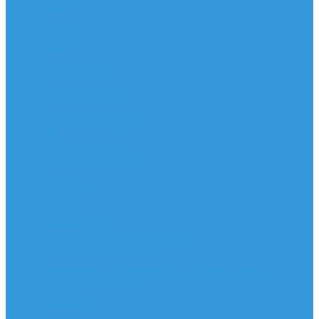
Аксессуары
IQ Foil
SUP серфинг
SUP доски
Весла
Аксессуары, Чехлы
Лыжи
Горнолыжные ботинки
Лыжи
Чехлы, сумки и аксессуары
Одежда
Горнолыжная одежда
Футболки / Термобелье
Шорты
Головные уборы
Гидроодежда
Гидрокостюмы
Неопреновая обувь
Перчатки для водных видов спорта
Гидрошлемы, повязки, шапки
Пончо
Футболки / Боди / Шорты / Штаны Неопреновые
Аксессуары
Ароматизаторы
Брелки