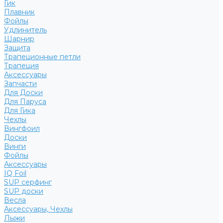
Гик
Плавник
Фойлы
Удлинитель
Шарнир
Защита
Трапеционные петли
Трапеция
Аксессуары
Запчасти
Для Доски
Для Паруса
Для Гика
Чехлы
Вингфоил
Доски
Винги
Фойлы
Аксессуары
IQ Foil
SUP серфинг
SUP доски
Весла
Аксессуары, Чехлы
Лыжи