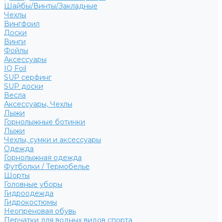
Шайбы/Винты/Закладные
Чехлы
Вингфоил
Доски
Винги
Фойлы
Аксессуары
IQ Foil
SUP серфинг
SUP доски
Весла
Аксессуары, Чехлы
Лыжи
Горнолыжные ботинки
Лыжи
Чехлы, сумки и аксессуары
Одежда
Горнолыжная одежда
Футболки / Термобелье
Шорты
Головные уборы
Гидроодежда
Гидрокостюмы
Неопреновая обувь
Перчатки для водных видов спорта