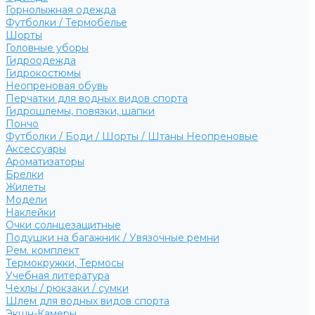
Горнолыжная одежда
Футболки / Термобелье
Шорты
Головные уборы
Гидроодежда
Гидрокостюмы
Неопреновая обувь
Перчатки для водных видов спорта
Гидрошлемы, повязки, шапки
Пончо
Футболки / Боди / Шорты / Штаны Неопреновые
Аксессуары
Ароматизаторы
Брелки
Жилеты
Модели
Наклейки
Очки солнцезащитные
Подушки на багажник / Увязочные ремни
Рем. комплект
Термокружки, Термосы
Учебная литература
Чехлы / рюкзаки / сумки
Шлем для водных видов спорта
Экшн-Камеры