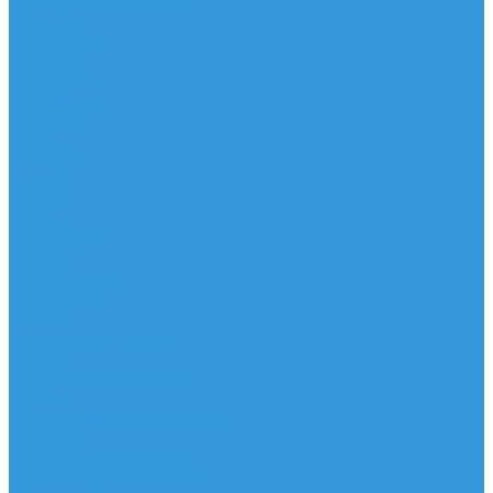
Трапеционные петли
Трапеция
Аксессуары
Запчасти
Для Доски
Для Паруса
Для Гика
Чехлы
Вингфоил
Доски
Винги
Фойлы
Аксессуары
IQ Foil
SUP серфинг
SUP доски
Весла
Аксессуары, Чехлы
Лыжи
Горнолыжные ботинки
Лыжи
Чехлы, сумки и аксессуары
Одежда
Горнолыжная одежда
Футболки / Термобелье