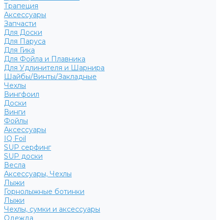
Трапеция
Аксессуары
Запчасти
Для Доски
Для Паруса
Для Гика
Для Фойла и Плавника
Для Удлинителя и Шарнира
Шайбы/Винты/Закладные
Чехлы
Вингфоил
Доски
Винги
Фойлы
Аксессуары
IQ Foil
SUP серфинг
SUP доски
Весла
Аксессуары, Чехлы
Лыжи
Горнолыжные ботинки
Лыжи
Чехлы, сумки и аксессуары
Одежда