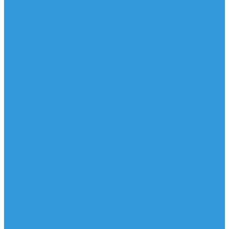
Шорты
Головные уборы
Гидроодежда
Гидрокостюмы
Неопреновая обувь
Перчатки для водных видов спорта
Гидрошлемы, повязки, шапки
Пончо
Футболки / Боди / Шорты / Штаны Неопреновые
Аксессуары
Ароматизаторы
Брелки
Жилеты
Модели
Наклейки
Очки солнцезащитные
Подушки на багажник / Увязочные ремни
Рем. комплект
Термокружки, Термосы
Учебная литература
Чехлы / рюкзаки / сумки
Шлем для водных видов спорта
Экшн-Камеры
...
Виндсерфинг