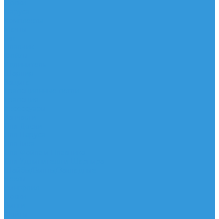
Доски
Паруса
Комплекты
Мачты
Гик
Плавник
Фойлы
Удлинитель
Шарнир
Защита
Трапеционные петли
Трапеция
Аксессуары
Запчасти
Для Доски
Для Паруса
Для Гика
Для Фойла и Плавника
Для Удлинителя и Шарнира
Шайбы/Винты/Закладные
Чехлы
Вингфоил
Доски
Винги
Фойлы