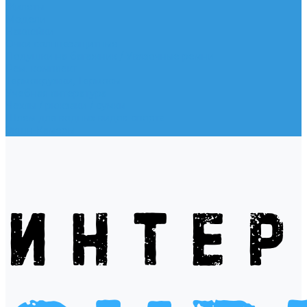
Жилеты
Модели
Наклейки
Очки солнцезащитные
Подушки на багажник / Увязочные ремни
Рем. комплект
Термокружки, Термосы
Учебная литература
Чехлы / рюкзаки / сумки
Шлем для водных видов спорта
Экшн-Камеры