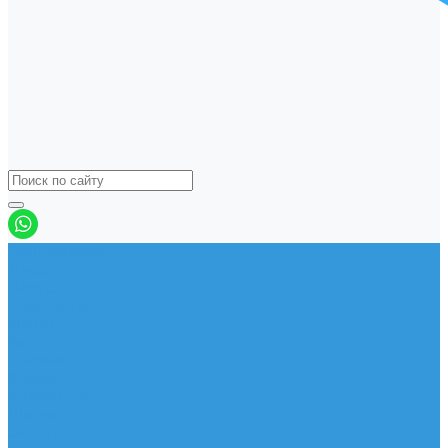
Виндсерфинг
Доски
Паруса
Комплекты
Мачты
Гик
Плавник
Фойлы
Удлинитель
Шарнир
Защита