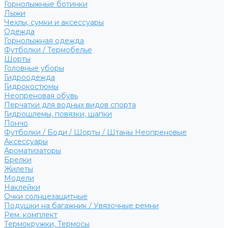
Горнолыжные ботинки
Лыжи
Чехлы, сумки и аксессуары
Одежда
Горнолыжная одежда
Футболки / Термобелье
Шорты
Головные уборы
Гидроодежда
Гидрокостюмы
Неопреновая обувь
Перчатки для водных видов спорта
Гидрошлемы, повязки, шапки
Пончо
Футболки / Боди / Шорты / Штаны Неопреновые
Аксессуары
Ароматизаторы
Брелки
Жилеты
Модели
Наклейки
Очки солнцезащитные
Подушки на багажник / Увязочные ремни
Рем. комплект
Термокружки, Термосы