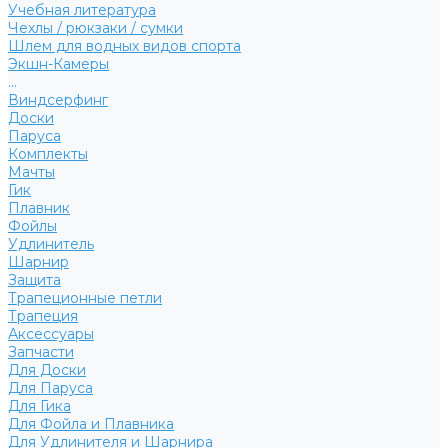
Учебная литература
Чехлы / рюкзаки / сумки
Шлем для водных видов спорта
Экшн-Камеры
...
Виндсерфинг
Доски
Паруса
Комплекты
Мачты
Гик
Плавник
Фойлы
Удлинитель
Шарнир
Защита
Трапеционные петли
Трапеция
Аксессуары
Запчасти
Для Доски
Для Паруса
Для Гика
Для Фойла и Плавника
Для Удлинителя и Шарнира