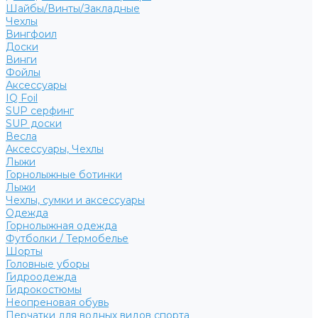
Шайбы/Винты/Закладные
Чехлы
Вингфоил
Доски
Винги
Фойлы
Аксессуары
IQ Foil
SUP серфинг
SUP доски
Весла
Аксессуары, Чехлы
Лыжи
Горнолыжные ботинки
Лыжи
Чехлы, сумки и аксессуары
Одежда
Горнолыжная одежда
Футболки / Термобелье
Шорты
Головные уборы
Гидроодежда
Гидрокостюмы
Неопреновая обувь
Перчатки для водных видов спорта