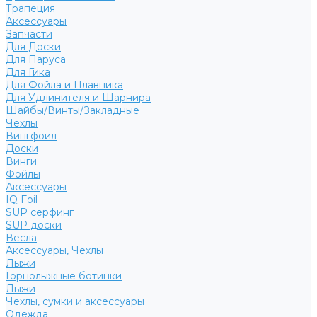
Трапеция
Аксессуары
Запчасти
Для Доски
Для Паруса
Для Гика
Для Фойла и Плавника
Для Удлинителя и Шарнира
Шайбы/Винты/Закладные
Чехлы
Вингфоил
Доски
Винги
Фойлы
Аксессуары
IQ Foil
SUP серфинг
SUP доски
Весла
Аксессуары, Чехлы
Лыжи
Горнолыжные ботинки
Лыжи
Чехлы, сумки и аксессуары
Одежда