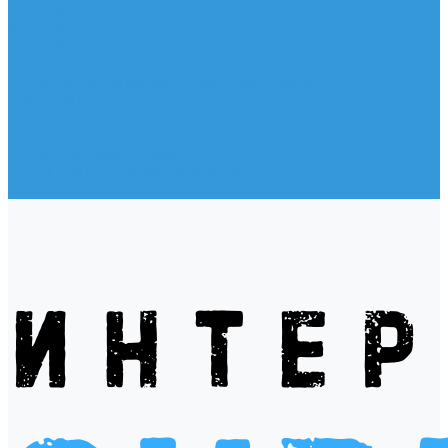
Жилеты
Модели
Наклейки
Очки солнцезащитные
Подушки на багажник / Увязочные ремни
Рем. комплект
Термокружки, Термосы
Учебная литература
Чехлы / рюкзаки / сумки
Шлем для водных видов спорта
Экшн-Камеры