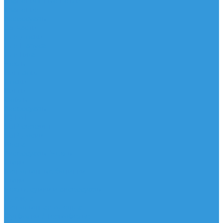
Трапеционные петли
Трапеция
Аксессуары
Запчасти
Для Доски
Для Паруса
Для Гика
Чехлы
Вингфоил
Доски
Винги
Фойлы
Аксессуары
IQ Foil
SUP серфинг
SUP доски
Весла
Аксессуары, Чехлы
Лыжи
Горнолыжные ботинки
Лыжи
Чехлы, сумки и аксессуары
Одежда
Горнолыжная одежда
Футболки / Термобелье