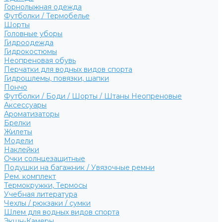
Горнолыжная одежда
Футболки / Термобелье
Шорты
Головные уборы
Гидроодежда
Гидрокостюмы
Неопреновая обувь
Перчатки для водных видов спорта
Гидрошлемы, повязки, шапки
Пончо
Футболки / Боди / Шорты / Штаны Неопреновые
Аксессуары
Ароматизаторы
Брелки
Жилеты
Модели
Наклейки
Очки солнцезащитные
Подушки на багажник / Увязочные ремни
Рем. комплект
Термокружки, Термосы
Учебная литература
Чехлы / рюкзаки / сумки
Шлем для водных видов спорта
Экшн-Камеры