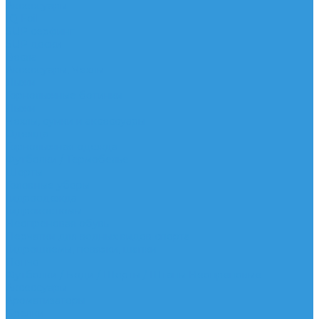
Аксессуары
IQ Foil
SUP серфинг
SUP доски
Весла
Аксессуары, Чехлы
Лыжи
Горнолыжные ботинки
Лыжи
Чехлы, сумки и аксессуары
Одежда
Горнолыжная одежда
Футболки / Термобелье
Шорты
Головные уборы
Гидроодежда
Гидрокостюмы
Неопреновая обувь
Перчатки для водных видов спорта
Гидрошлемы, повязки, шапки
Пончо
Футболки / Боди / Шорты / Штаны Неопреновые
Аксессуары
Ароматизаторы
Брелки