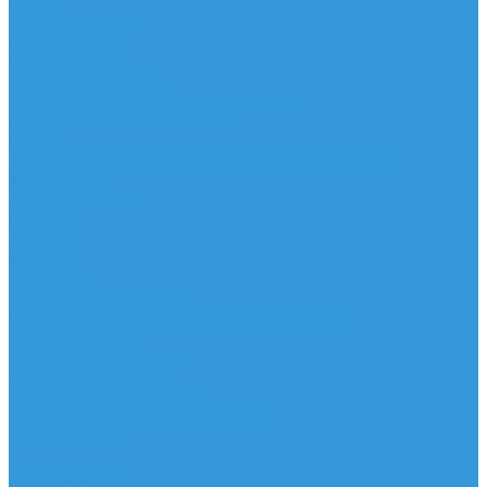
Шорты
Головные уборы
Гидроодежда
Гидрокостюмы
Неопреновая обувь
Перчатки для водных видов спорта
Гидрошлемы, повязки, шапки
Пончо
Футболки / Боди / Шорты / Штаны Неопреновые
Аксессуары
Ароматизаторы
Брелки
Жилеты
Модели
Наклейки
Очки солнцезащитные
Подушки на багажник / Увязочные ремни
Рем. комплект
Термокружки, Термосы
Учебная литература
Чехлы / рюкзаки / сумки
Шлем для водных видов спорта
Экшн-Камеры
...
Виндсерфинг