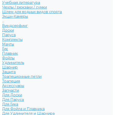
Учебная литература
Чехлы / рюкзаки / сумки
Шлем для водных видов спорта
Экшн-Камеры
...
Виндсерфинг
Доски
Паруса
Комплекты
Мачты
Гик
Плавник
Фойлы
Удлинитель
Шарнир
Защита
Трапеционные петли
Трапеция
Аксессуары
Запчасти
Для Доски
Для Паруса
Для Гика
Для Фойла и Плавника
Для Удлинителя и Шарнира