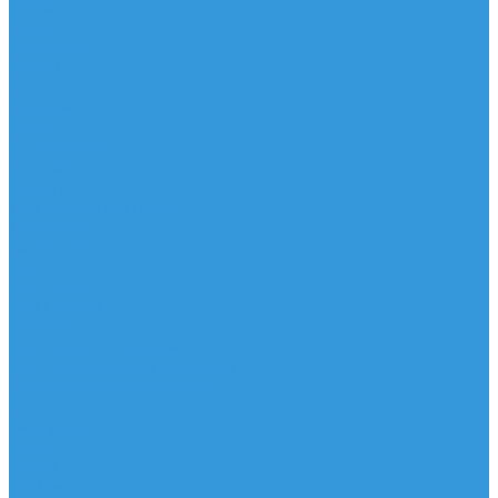
Доски
Паруса
Комплекты
Мачты
Гик
Плавник
Фойлы
Удлинитель
Шарнир
Защита
Трапеционные петли
Трапеция
Аксессуары
Запчасти
Для Доски
Для Паруса
Для Гика
Для Фойла и Плавника
Для Удлинителя и Шарнира
Шайбы/Винты/Закладные
Чехлы
Вингфоил
Доски
Винги
Фойлы