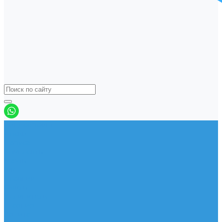
Виндсерфинг
Доски
Паруса
Комплекты
Мачты
Гик
Плавник
Фойлы
Удлинитель
Шарнир
Защита