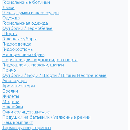
Горнолыжные ботинки
Лыжи
Чехлы, сумки и аксессуары
Одежда
Горнолыжная одежда
Футболки / Термобелье
Шорты
Головные уборы
Гидроодежда
Гидрокостюмы
Неопреновая обувь
Перчатки для водных видов спорта
Гидрошлемы, повязки, шапки
Пончо
Футболки / Боди / Шорты / Штаны Неопреновые
Аксессуары
Ароматизаторы
Брелки
Жилеты
Модели
Наклейки
Очки солнцезащитные
Подушки на багажник / Увязочные ремни
Рем. комплект
Термокружки, Термосы