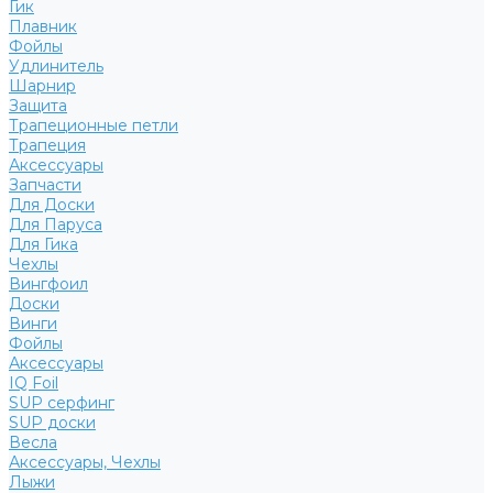
Гик
Плавник
Фойлы
Удлинитель
Шарнир
Защита
Трапеционные петли
Трапеция
Аксессуары
Запчасти
Для Доски
Для Паруса
Для Гика
Чехлы
Вингфоил
Доски
Винги
Фойлы
Аксессуары
IQ Foil
SUP серфинг
SUP доски
Весла
Аксессуары, Чехлы
Лыжи