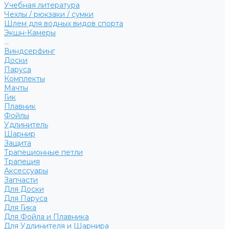
Учебная литература
Чехлы / рюкзаки / сумки
Шлем для водных видов спорта
Экшн-Камеры
...
Виндсерфинг
Доски
Паруса
Комплекты
Мачты
Гик
Плавник
Фойлы
Удлинитель
Шарнир
Защита
Трапеционные петли
Трапеция
Аксессуары
Запчасти
Для Доски
Для Паруса
Для Гика
Для Фойла и Плавника
Для Удлинителя и Шарнира