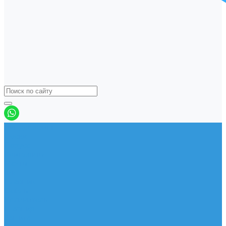
Виндсерфинг
Доски
Паруса
Комплекты
Мачты
Гик
Плавник
Фойлы
Удлинитель
Шарнир
Защита