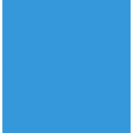
Доски
Паруса
Комплекты
Мачты
Гик
Плавник
Фойлы
Удлинитель
Шарнир
Защита
Трапеционные петли
Трапеция
Аксессуары
Запчасти
Для Доски
Для Паруса
Для Гика
Для Фойла и Плавника
Для Удлинителя и Шарнира
Шайбы/Винты/Закладные
Чехлы
Вингфоил
Доски
Винги
Фойлы