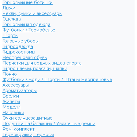
Горнолыжные ботинки
Лыжи
Чехлы, сумки и аксессуары
Одежда
Горнолыжная одежда
Футболки / Термобелье
Шорты
Головные уборы
Гидроодежда
Гидрокостюмы
Неопреновая обувь
Перчатки для водных видов спорта
Гидрошлемы, повязки, шапки
Пончо
Футболки / Боди / Шорты / Штаны Неопреновые
Аксессуары
Ароматизаторы
Брелки
Жилеты
Модели
Наклейки
Очки солнцезащитные
Подушки на багажник / Увязочные ремни
Рем. комплект
Термокружки, Термосы