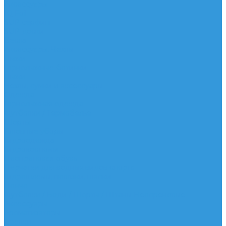
Аксессуары
IQ Foil
SUP серфинг
SUP доски
Весла
Аксессуары, Чехлы
Лыжи
Горнолыжные ботинки
Лыжи
Чехлы, сумки и аксессуары
Одежда
Горнолыжная одежда
Футболки / Термобелье
Шорты
Головные уборы
Гидроодежда
Гидрокостюмы
Неопреновая обувь
Перчатки для водных видов спорта
Гидрошлемы, повязки, шапки
Пончо
Футболки / Боди / Шорты / Штаны Неопреновые
Аксессуары
Ароматизаторы
Брелки