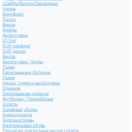
Шайбы/Винты/Закладные
Чехлы
Вингфоил
Доски
Винги
Фойлы
Аксессуары
IQ Foil
SUP серфинг
SUP доски
Весла
Аксессуары, Чехлы
Лыжи
Горнолыжные ботинки
Лыжи
Чехлы, сумки и аксессуары
Одежда
Горнолыжная одежда
Футболки / Термобелье
Шорты
Головные уборы
Гидроодежда
Гидрокостюмы
Неопреновая обувь
Перчатки для водных видов спорта