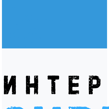
Жилеты
Модели
Наклейки
Очки солнцезащитные
Подушки на багажник / Увязочные ремни
Рем. комплект
Термокружки, Термосы
Учебная литература
Чехлы / рюкзаки / сумки
Шлем для водных видов спорта
Экшн-Камеры