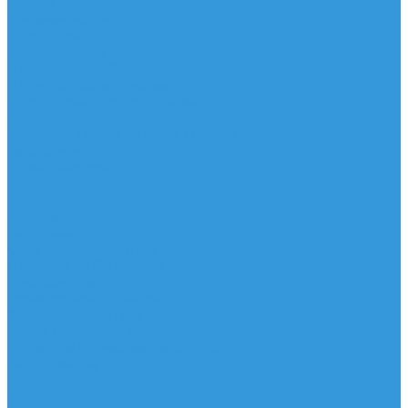
Шорты
Головные уборы
Гидроодежда
Гидрокостюмы
Неопреновая обувь
Перчатки для водных видов спорта
Гидрошлемы, повязки, шапки
Пончо
Футболки / Боди / Шорты / Штаны Неопреновые
Аксессуары
Ароматизаторы
Брелки
Жилеты
Модели
Наклейки
Очки солнцезащитные
Подушки на багажник / Увязочные ремни
Рем. комплект
Термокружки, Термосы
Учебная литература
Чехлы / рюкзаки / сумки
Шлем для водных видов спорта
Экшн-Камеры
...
Виндсерфинг