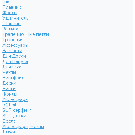
Гик
Плавник
Фойлы
Удлинитель
Шарнир
Защита
Трапеционные петли
Трапеция
Аксессуары
Запчасти
Для Доски
Для Паруса
Для Гика
Чехлы
Вингфоил
Доски
Винги
Фойлы
Аксессуары
IQ Foil
SUP серфинг
SUP доски
Весла
Аксессуары, Чехлы
Лыжи