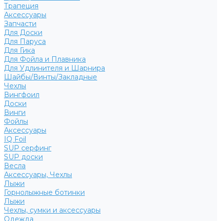
Трапеция
Аксессуары
Запчасти
Для Доски
Для Паруса
Для Гика
Для Фойла и Плавника
Для Удлинителя и Шарнира
Шайбы/Винты/Закладные
Чехлы
Вингфоил
Доски
Винги
Фойлы
Аксессуары
IQ Foil
SUP серфинг
SUP доски
Весла
Аксессуары, Чехлы
Лыжи
Горнолыжные ботинки
Лыжи
Чехлы, сумки и аксессуары
Одежда