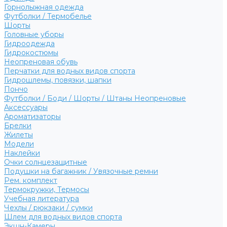
Горнолыжная одежда
Футболки / Термобелье
Шорты
Головные уборы
Гидроодежда
Гидрокостюмы
Неопреновая обувь
Перчатки для водных видов спорта
Гидрошлемы, повязки, шапки
Пончо
Футболки / Боди / Шорты / Штаны Неопреновые
Аксессуары
Ароматизаторы
Брелки
Жилеты
Модели
Наклейки
Очки солнцезащитные
Подушки на багажник / Увязочные ремни
Рем. комплект
Термокружки, Термосы
Учебная литература
Чехлы / рюкзаки / сумки
Шлем для водных видов спорта
Экшн-Камеры