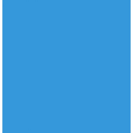
Трапеционные петли
Трапеция
Аксессуары
Запчасти
Для Доски
Для Паруса
Для Гика
Чехлы
Вингфоил
Доски
Винги
Фойлы
Аксессуары
IQ Foil
SUP серфинг
SUP доски
Весла
Аксессуары, Чехлы
Лыжи
Горнолыжные ботинки
Лыжи
Чехлы, сумки и аксессуары
Одежда
Горнолыжная одежда
Футболки / Термобелье