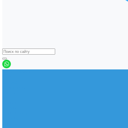
Виндсерфинг
Доски
Паруса
Комплекты
Мачты
Гик
Плавник
Фойлы
Удлинитель
Шарнир
Защита