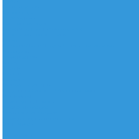
Шорты
Головные уборы
Гидроодежда
Гидрокостюмы
Неопреновая обувь
Перчатки для водных видов спорта
Гидрошлемы, повязки, шапки
Пончо
Футболки / Боди / Шорты / Штаны Неопреновые
Аксессуары
Ароматизаторы
Брелки
Жилеты
Модели
Наклейки
Очки солнцезащитные
Подушки на багажник / Увязочные ремни
Рем. комплект
Термокружки, Термосы
Учебная литература
Чехлы / рюкзаки / сумки
Шлем для водных видов спорта
Экшн-Камеры
...
Виндсерфинг