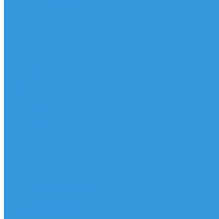
Трапеционные петли
Трапеция
Аксессуары
Запчасти
Для Доски
Для Паруса
Для Гика
Чехлы
Вингфоил
Доски
Винги
Фойлы
Аксессуары
IQ Foil
SUP серфинг
SUP доски
Весла
Аксессуары, Чехлы
Лыжи
Горнолыжные ботинки
Лыжи
Чехлы, сумки и аксессуары
Одежда
Горнолыжная одежда
Футболки / Термобелье