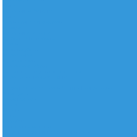
Аксессуары, Чехлы
Лыжи
Горнолыжные ботинки
Лыжи
Чехлы, сумки и аксессуары
Одежда
Горнолыжная одежда
Футболки / Термобелье
Шорты
Головные уборы
Гидроодежда
Гидрокостюмы
Неопреновая обувь
Перчатки для водных видов спорта
Гидрошлемы, повязки, шапки
Пончо
Футболки / Боди / Шорты / Штаны Неопреновые
Аксессуары
Ароматизаторы
Брелки
Жилеты
Модели
Наклейки
Очки солнцезащитные
Подушки на багажник / Увязочные ремни