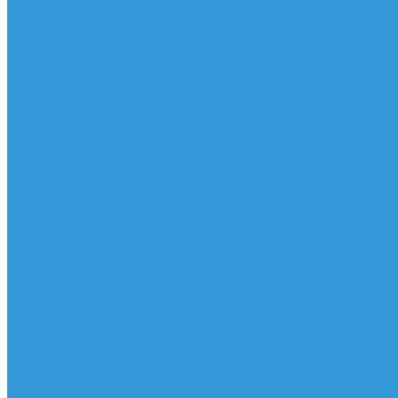
Мачты
Гик
Плавник
Фойлы
Удлинитель
Шарнир
Защита
Трапеционные петли
Трапеция
Аксессуары
Запчасти
Для Доски
Для Паруса
Для Гика
Чехлы
Вингфоил
Доски
Винги
Фойлы
Аксессуары
IQ Foil
SUP серфинг
SUP доски
Весла