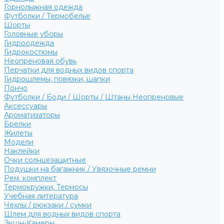
Горнолыжная одежда
Футболки / Термобелье
Шорты
Головные уборы
Гидроодежда
Гидрокостюмы
Неопреновая обувь
Перчатки для водных видов спорта
Гидрошлемы, повязки, шапки
Пончо
Футболки / Боди / Шорты / Штаны Неопреновые
Аксессуары
Ароматизаторы
Брелки
Жилеты
Модели
Наклейки
Очки солнцезащитные
Подушки на багажник / Увязочные ремни
Рем. комплект
Термокружки, Термосы
Учебная литература
Чехлы / рюкзаки / сумки
Шлем для водных видов спорта
Экшн-Камеры