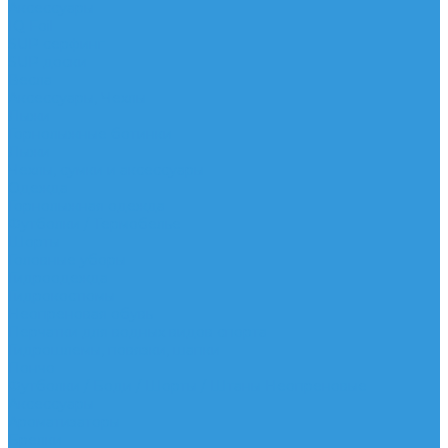
Аксессуары
IQ Foil
SUP серфинг
SUP доски
Весла
Аксессуары, Чехлы
Лыжи
Горнолыжные ботинки
Лыжи
Чехлы, сумки и аксессуары
Одежда
Горнолыжная одежда
Футболки / Термобелье
Шорты
Головные уборы
Гидроодежда
Гидрокостюмы
Неопреновая обувь
Перчатки для водных видов спорта
Гидрошлемы, повязки, шапки
Пончо
Футболки / Боди / Шорты / Штаны Неопреновые
Аксессуары
Ароматизаторы
Брелки