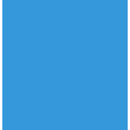
Трапеционные петли
Трапеция
Аксессуары
Запчасти
Для Доски
Для Паруса
Для Гика
Чехлы
Вингфоил
Доски
Винги
Фойлы
Аксессуары
IQ Foil
SUP серфинг
SUP доски
Весла
Аксессуары, Чехлы
Лыжи
Горнолыжные ботинки
Лыжи
Чехлы, сумки и аксессуары
Одежда
Горнолыжная одежда
Футболки / Термобелье