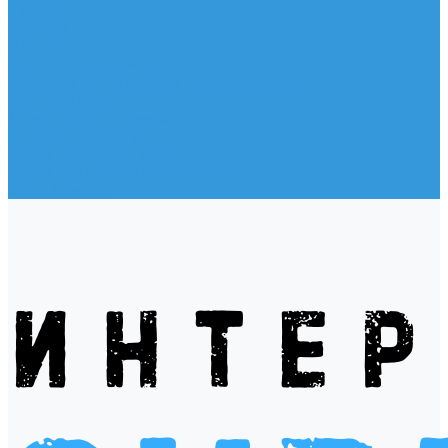
Жилеты
Модели
Наклейки
Очки солнцезащитные
Подушки на багажник / Увязочные ремни
Рем. комплект
Термокружки, Термосы
Учебная литература
Чехлы / рюкзаки / сумки
Шлем для водных видов спорта
Экшн-Камеры