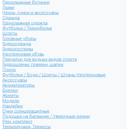
Горнолыжные ботинки
Лыжи
Чехлы, сумки и аксессуары
Одежда
Горнолыжная одежда
Футболки / Термобелье
Шорты
Головные уборы
Гидроодежда
Гидрокостюмы
Неопреновая обувь
Перчатки для водных видов спорта
Гидрошлемы, повязки, шапки
Пончо
Футболки / Боди / Шорты / Штаны Неопреновые
Аксессуары
Ароматизаторы
Брелки
Жилеты
Модели
Наклейки
Очки солнцезащитные
Подушки на багажник / Увязочные ремни
Рем. комплект
Термокружки, Термосы