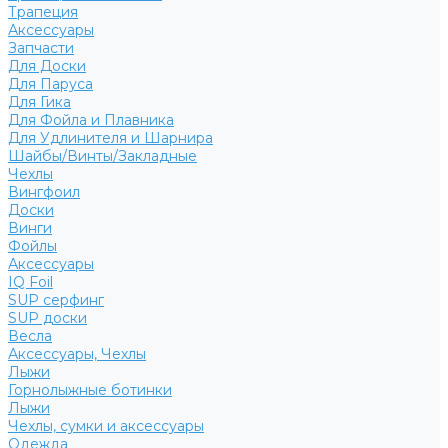
Трапеция
Аксессуары
Запчасти
Для Доски
Для Паруса
Для Гика
Для Фойла и Плавника
Для Удлинителя и Шарнира
Шайбы/Винты/Закладные
Чехлы
Вингфоил
Доски
Винги
Фойлы
Аксессуары
IQ Foil
SUP серфинг
SUP доски
Весла
Аксессуары, Чехлы
Лыжи
Горнолыжные ботинки
Лыжи
Чехлы, сумки и аксессуары
Одежда