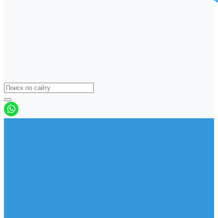
Виндсерфинг
Доски
Паруса
Комплекты
Мачты
Гик
Плавник
Фойлы
Удлинитель
Шарнир
Защита