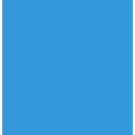
Шорты
Головные уборы
Гидроодежда
Гидрокостюмы
Неопреновая обувь
Перчатки для водных видов спорта
Гидрошлемы, повязки, шапки
Пончо
Футболки / Боди / Шорты / Штаны Неопреновые
Аксессуары
Ароматизаторы
Брелки
Жилеты
Модели
Наклейки
Очки солнцезащитные
Подушки на багажник / Увязочные ремни
Рем. комплект
Термокружки, Термосы
Учебная литература
Чехлы / рюкзаки / сумки
Шлем для водных видов спорта
Экшн-Камеры
...
Виндсерфинг