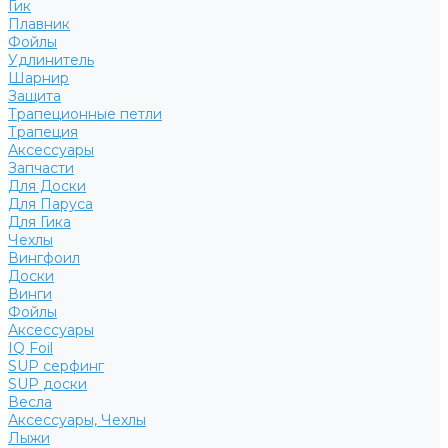
Гик
Плавник
Фойлы
Удлинитель
Шарнир
Защита
Трапеционные петли
Трапеция
Аксессуары
Запчасти
Для Доски
Для Паруса
Для Гика
Чехлы
Вингфоил
Доски
Винги
Фойлы
Аксессуары
IQ Foil
SUP серфинг
SUP доски
Весла
Аксессуары, Чехлы
Лыжи