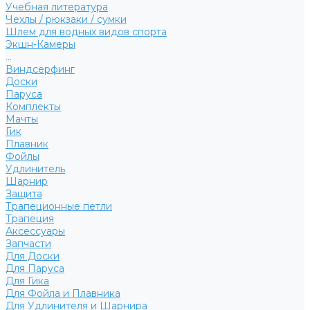
Учебная литература
Чехлы / рюкзаки / сумки
Шлем для водных видов спорта
Экшн-Камеры
...
Виндсерфинг
Доски
Паруса
Комплекты
Мачты
Гик
Плавник
Фойлы
Удлинитель
Шарнир
Защита
Трапеционные петли
Трапеция
Аксессуары
Запчасти
Для Доски
Для Паруса
Для Гика
Для Фойла и Плавника
Для Удлинителя и Шарнира