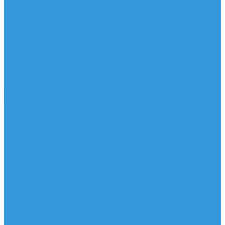
Доски
Паруса
Комплекты
Мачты
Гик
Плавник
Фойлы
Удлинитель
Шарнир
Защита
Трапеционные петли
Трапеция
Аксессуары
Запчасти
Для Доски
Для Паруса
Для Гика
Для Фойла и Плавника
Для Удлинителя и Шарнира
Шайбы/Винты/Закладные
Чехлы
Вингфоил
Доски
Винги
Фойлы