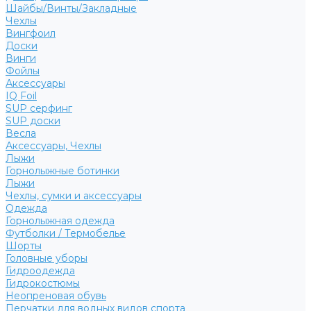
Шайбы/Винты/Закладные
Чехлы
Вингфоил
Доски
Винги
Фойлы
Аксессуары
IQ Foil
SUP серфинг
SUP доски
Весла
Аксессуары, Чехлы
Лыжи
Горнолыжные ботинки
Лыжи
Чехлы, сумки и аксессуары
Одежда
Горнолыжная одежда
Футболки / Термобелье
Шорты
Головные уборы
Гидроодежда
Гидрокостюмы
Неопреновая обувь
Перчатки для водных видов спорта