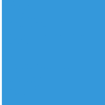
Шорты
Головные уборы
Гидроодежда
Гидрокостюмы
Неопреновая обувь
Перчатки для водных видов спорта
Гидрошлемы, повязки, шапки
Пончо
Футболки / Боди / Шорты / Штаны Неопреновые
Аксессуары
Ароматизаторы
Брелки
Жилеты
Модели
Наклейки
Очки солнцезащитные
Подушки на багажник / Увязочные ремни
Рем. комплект
Термокружки, Термосы
Учебная литература
Чехлы / рюкзаки / сумки
Шлем для водных видов спорта
Экшн-Камеры
...
Виндсерфинг