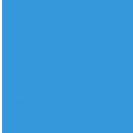
Трапеционные петли
Трапеция
Аксессуары
Запчасти
Для Доски
Для Паруса
Для Гика
Чехлы
Вингфоил
Доски
Винги
Фойлы
Аксессуары
IQ Foil
SUP серфинг
SUP доски
Весла
Аксессуары, Чехлы
Лыжи
Горнолыжные ботинки
Лыжи
Чехлы, сумки и аксессуары
Одежда
Горнолыжная одежда
Футболки / Термобелье