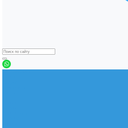
Виндсерфинг
Доски
Паруса
Комплекты
Мачты
Гик
Плавник
Фойлы
Удлинитель
Шарнир
Защита