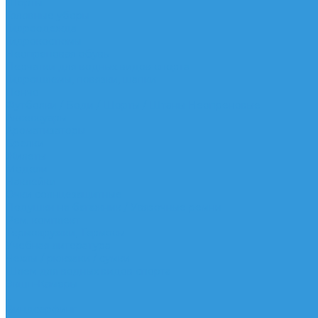
Шорты
Головные уборы
Гидроодежда
Гидрокостюмы
Неопреновая обувь
Перчатки для водных видов спорта
Гидрошлемы, повязки, шапки
Пончо
Футболки / Боди / Шорты / Штаны Неопреновые
Аксессуары
Ароматизаторы
Брелки
Жилеты
Модели
Наклейки
Очки солнцезащитные
Подушки на багажник / Увязочные ремни
Рем. комплект
Термокружки, Термосы
Учебная литература
Чехлы / рюкзаки / сумки
Шлем для водных видов спорта
Экшн-Камеры
...
Виндсерфинг