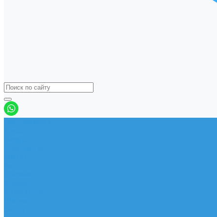
Виндсерфинг
Доски
Паруса
Комплекты
Мачты
Гик
Плавник
Фойлы
Удлинитель
Шарнир
Защита