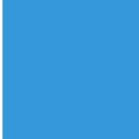
Трапеционные петли
Трапеция
Аксессуары
Запчасти
Для Доски
Для Паруса
Для Гика
Чехлы
Вингфоил
Доски
Винги
Фойлы
Аксессуары
IQ Foil
SUP серфинг
SUP доски
Весла
Аксессуары, Чехлы
Лыжи
Горнолыжные ботинки
Лыжи
Чехлы, сумки и аксессуары
Одежда
Горнолыжная одежда
Футболки / Термобелье